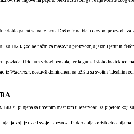
novrsne tragove na papiru. Neki ilustratori ga i dalje koriste zbog efe
ne dobio patent za naliv pero. Došao je na ideju o ovom prozvodu za v
lili su 1828. godine način za masovnu proizvodnju jakih i jeftinih čel
eni pozlaćeni iridijum vrhovi penkala, tvrda guma i slobodno tekuće mas
jao je
Waterman
, postavši dominantan na tržištu sa svojim ‘idealnim pe
ERA
ih. Bila su punjena sa umetnim mastilom u rezervoaru sa pipetom koji su 
punjenja koji je usled svoje uspešnosti Parker dalje koristio decenijama.