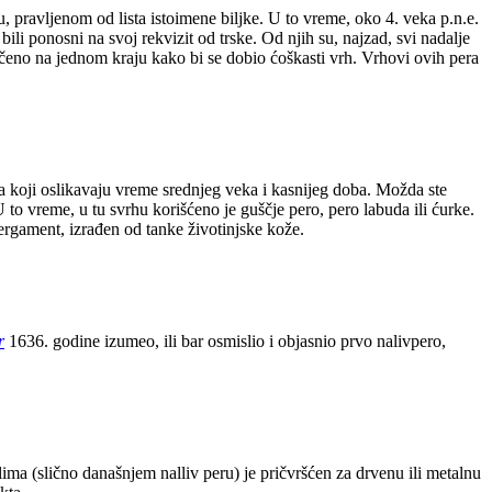
su, pravljenom od lista istoimene biljke. U to vreme, oko 4. veka p.n.e.
ili ponosni na svoj rekvizit od trske. Od njih su, najzad, svi nadalje
isečeno na jednom kraju kako bi se dobio ćoškasti vrh. Vrhovi ovih pera
ma koji oslikavaju vreme srednjeg veka i kasnijeg doba. Možda ste
U to vreme, u tu svrhu korišćeno je guščje pero, pero labuda ili ćurke.
ergament, izrađen od tanke životinjske kože.
r
1636. godine izumeo, ili bar osmislio i objasnio prvo nalivpero,
 (slično današnjem nalliv peru) je pričvršćen za drvenu ili metalnu