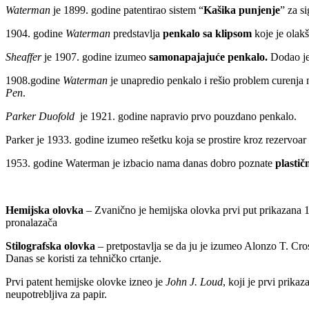
Waterman
je 1899. godine patentirao sistem “
Kašika punjenje
” za s
godine
Waterman
predstavlja
penkalo sa klipsom
koje je olakš
Sheaffer
je 1907. godine izumeo
samonapajajuće penkalo.
Dodao je 
1908.godine
Waterman
je unapredio penkalo i rešio problem curenja
Pen
.
Parker Duofold
je 1921. godine napravio prvo pouzdano penkalo.
Parker je 1933. godine izumeo rešetku koja se prostire kroz rezervoar
godine Waterman je izbacio nama danas dobro poznate
plastič
Hemijska olovka
– Zvanično je hemijska olovka prvi put prikazana 1
pronalazača
Stilografska olovka
– pretpostavlja se da ju je izumeo Alonzo T. Cro
Danas se koristi za tehničko crtanje.
Prvi patent hemijske olovke izneo je
John J. Loud
, koji je prvi prika
neupotrebljiva za papir.