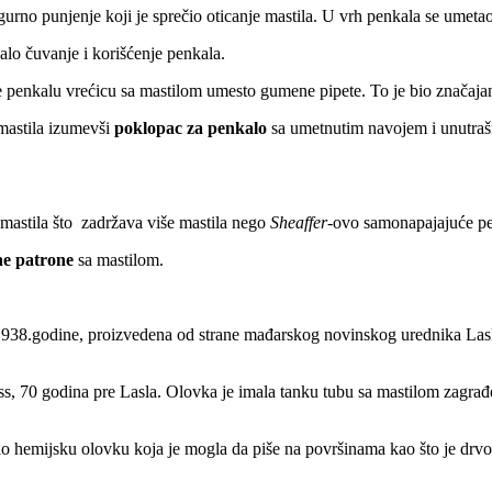
igurno punjenje koji je sprečio oticanje mastila. U vrh penkala se umet
alo čuvanje i korišćenje penkala.
penkalu vrećicu sa mastilom umesto gumene pipete. To je bio značajan
 mastila izumevši
poklopac za penkalo
sa umetnutim navojem i unutraš
 mastila što zadržava više mastila nego
Sheaffer
-ovo samonapajajuće p
ne patrone
sa mastilom.
938.godine, proizvedena od strane mađarskog novinskog urednika Lasla
ss, 70 godina pre Lasla. Olovka je imala tanku tubu sa mastilom zagrađen
zao hemijsku olovku koja je mogla da piše na površinama kao što je drvo.