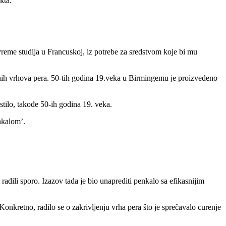
kta.
reme studija u Francuskoj, iz potrebe za sredstvom koje bi mu
ičnih vrhova pera. 50-tih godina 19.veka u Birmingemu je proizvedeno
tilo, takođe 50-ih godina 19. veka.
nkalom’.
radili sporo. Izazov tada je bio unaprediti penkalo sa efikasnijim
 Konkretno, radilo se o zakrivljenju vrha pera što je sprečavalo curenje