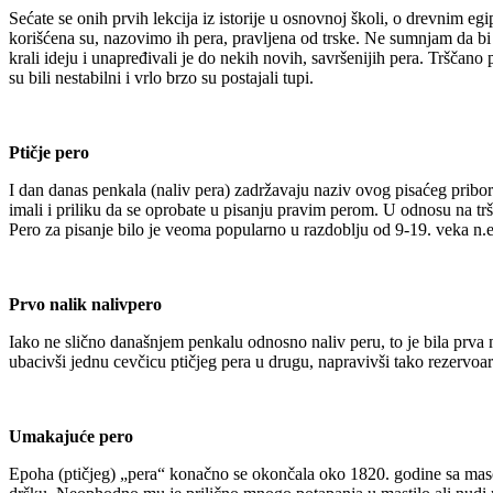
Sećate se onih prvih lekcija iz istorije u osnovnoj školi, o drevnim eg
korišćena su, nazovimo ih pera, pravljena od trske. Ne sumnjam da bi ta
krali ideju i unapređivali je do nekih novih, savršenijih pera. Trščan
su bili nestabilni i vrlo brzo su postajali tupi.
Ptičje pero
I dan danas penkala (naliv pera) zadržavaju naziv ovog pisaćeg pribor
imali i priliku da se oprobate u pisanju pravim perom. U odnosu na tršča
Pero za pisanje bilo je veoma popularno u razdoblju od 9-19. veka n.e
Prvo nalik nalivpero
Iako ne slično današnjem penkalu odnosno naliv peru, to je bila prv
ubacivši jednu cevčicu ptičjeg pera u drugu, napravivši tako rezervoar
Umakajuće pero
Epoha (ptičjeg) „pera“ konačno se okončala oko 1820. godine sa maso