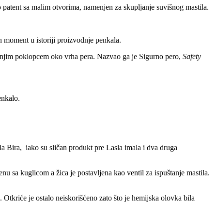
ao patent sa malim otvorima, namenjen za skupljanje suvišnog mastila.
 moment u istoriji proizvodnje penkala.
njim poklopcem oko vrha pera. Nazvao ga je Sigurno pero,
Safety
enkalo.
 Bira, iako su sličan produkt pre Lasla imala i dva druga
u sa kuglicom a žica je postavljena kao ventil za ispuštanje mastila.
 Otkriće je ostalo neiskorišćeno zato što je hemijska olovka bila