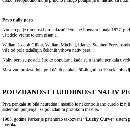
dršku. Neophodno mu je prilično mnogo potapanja u mastilo ali nudi raz
Prvo naliv pero
Izumeo ga je rumunski pronalazač Petrache Poenaru i maja 1827. godi
uštedelo vreme tokom pisanja.
William Joseph Gillott, William Mitchell, i James Stephen Perry osmis
više od pola tadašnjih čeličnih vrhova naliv pera.
Naliv pera su postala široko popularna kada su u izradu penkala uved
Masovnu proizvodnju praktičnih penkala 80-ih godina 19.veka obavl
POUZDANOST I UDOBNOST NALIV P
Prva penkala su bila neuredna i mastilo je nekontrolisano curelo iz nj
sistemom punjenja i sa pouzdanim protokom mastila.
1985. godine Parker je patentirao takozvani ‘
’Lucky Curve
” sistem 
mastila.