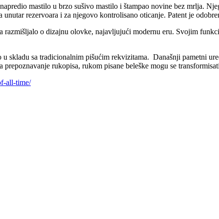
unapredio mastilo u brzo sušivo mastilo i štampao novine bez mrlja. Nj
unutar rezervoara i za njegovo kontrolisano oticanje. Patent je odobre
a razmišljalo o dizajnu olovke, najavljujući modernu eru. Svojim funk
o u skladu sa tradicionalnim pišućim rekvizitama. Današnji pametni ure
 za prepoznavanje rukopisa, rukom pisane beleške mogu se transformisati u
-all-time/