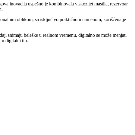
egova inovacija uspešno je kombinovala viskozitet mastila, rezervoar
n.
cionalnim oblikom, sa isključivo praktičnom namenom, korišćena je
đaji snimaju beleške u realnom vremenu, digitalno se može menjati
 digitalni tip.