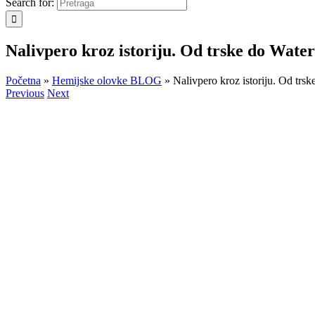
Search for:
Nalivpero kroz istoriju. Od trske do Wate
Početna
»
Hemijske olovke BLOG
»
Nalivpero kroz istoriju. Od trs
Previous
Next