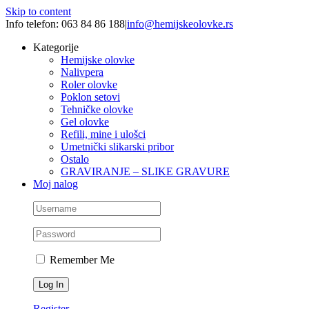
Skip to content
Info telefon: 063 84 86 188
|
info@hemijskeolovke.rs
Kategorije
Hemijske olovke
Nalivpera
Roler olovke
Poklon setovi
Tehničke olovke
Gel olovke
Refili, mine i ulošci
Umetnički slikarski pribor
Ostalo
GRAVIRANJE – SLIKE GRAVURE
Moj nalog
Remember Me
Register