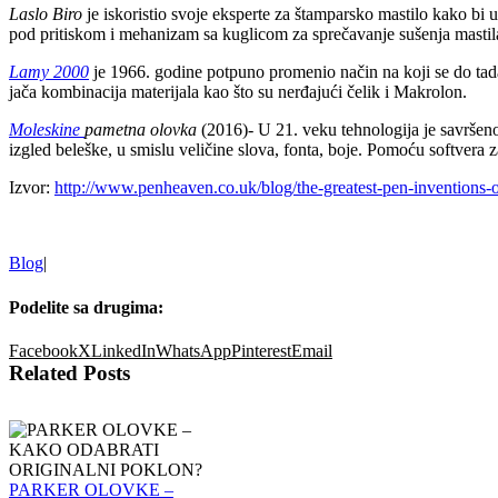
Laslo Biro
je iskoristio svoje eksperte za štamparsko mastilo kako bi 
pod pritiskom i mehanizam sa kuglicom za sprečavanje sušenja mastila 
Lamy 2000
je 1966. godine potpuno promenio način na koji se do tad
jača kombinacija materijala kao što su nerđajući čelik i Makrolon.
Moleskine
pametna olovka
(2016)- U 21. veku tehnologija je savršen
izgled beleške, u smislu veličine slova, fonta, boje. Pomoću softvera
Izvor:
http://www.penheaven.co.uk/blog/the-greatest-pen-inventions-of
Blog
|
Podelite sa drugima:
Facebook
X
LinkedIn
WhatsApp
Pinterest
Email
Related Posts
PARKER OLOVKE –