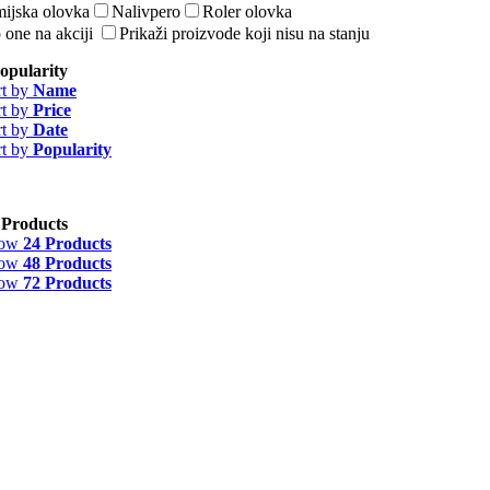
ijska olovka
Nalivpero
Roler olovka
 one na akciji
Prikaži proizvode koji nisu na stanju
opularity
rt by
Name
rt by
Price
rt by
Date
rt by
Popularity
 Products
how
24 Products
how
48 Products
how
72 Products