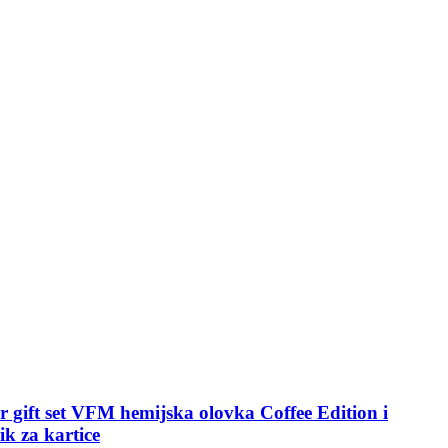
r gift set VFM hemijska olovka Coffee Edition i
k za kartice