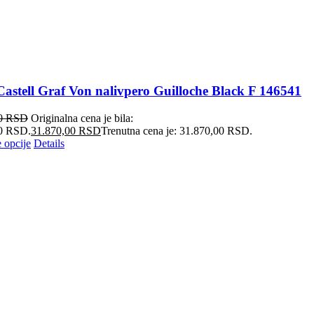
Castell Graf Von nalivpero Guilloche Black F 146541
00
RSD
Originalna cena je bila:
0 RSD.
31.870,00
RSD
Trenutna cena je: 31.870,00 RSD.
 opcije
Details