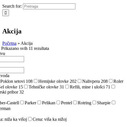
Search for:
Akcija
Početna
»
Akcija
a
Prikazano svih 11 rezultata
ivu
zvoda
Poklon setovi
108
Hemijske olovke
202
Nalivpera
208
Roler
el olovke
15
Tehničke olovke
31
Refili, mine i ulošci
71
rski pribor
32
ber-Castell
Parker
Pelikan
Pentel
Rotring
Sharpie
erman
a: niža ka višoj
Cena: viša ka nižoj