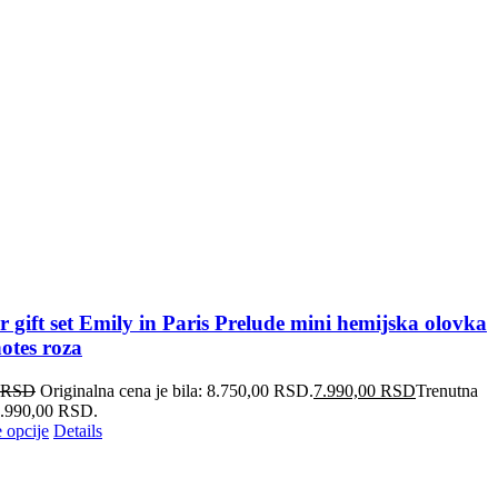
r gift set Emily in Paris Prelude mini hemijska olovka
notes roza
RSD
Originalna cena je bila: 8.750,00 RSD.
7.990,00
RSD
Trenutna
 7.990,00 RSD.
 opcije
Details