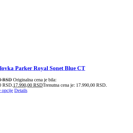
olovka Parker Royal Sonet Blue CT
00
RSD
Originalna cena je bila:
0 RSD.
17.990,00
RSD
Trenutna cena je: 17.990,00 RSD.
 opcije
Details