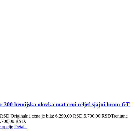
r 300 hemijska olovka mat crni reljef-sjajni hrom GT
RSD
Originalna cena je bila: 6.290,00 RSD.
5.700,00
RSD
Trenutna
 5.700,00 RSD.
 opcije
Details