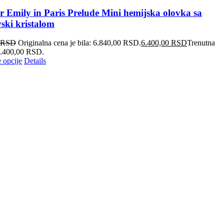
r Emily in Paris Prelude Mini hemijska olovka sa
ski kristalom
RSD
Originalna cena je bila: 6.840,00 RSD.
6.400,00
RSD
Trenutna
 6.400,00 RSD.
 opcije
Details