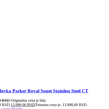
lovka Parker Royal Sonet Stainless Steel CT
00
RSD
Originalna cena je bila:
0 RSD.
13.990,00
RSD
Trenutna cena je: 13.990,00 RSD.