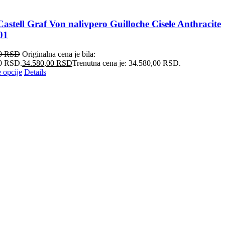
astell Graf Von nalivpero Guilloche Cisele Anthracite
01
00
RSD
Originalna cena je bila:
0 RSD.
34.580,00
RSD
Trenutna cena je: 34.580,00 RSD.
 opcije
Details