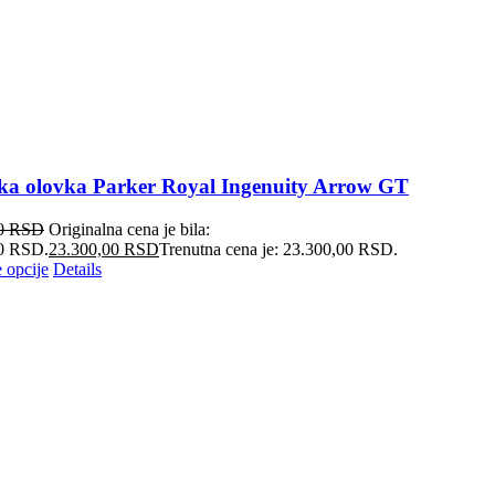
ka olovka Parker Royal Ingenuity Arrow GT
00
RSD
Originalna cena je bila:
0 RSD.
23.300,00
RSD
Trenutna cena je: 23.300,00 RSD.
 opcije
Details