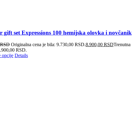
r gift set Expressions 100 hemijska olovka i novčanik
RSD
Originalna cena je bila: 9.730,00 RSD.
8.900,00
RSD
Trenutna
 8.900,00 RSD.
 opcije
Details