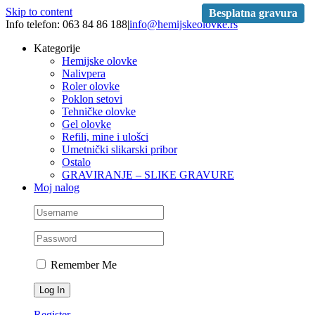
Skip to content
Besplatna gravura
Besplatna gravura
Besplatna gravura
Besplatna gravura
Besplatna gravura
Besplatna gravura
Info telefon: 063 84 86 188
|
info@hemijskeolovke.rs
Kategorije
Hemijske olovke
Nalivpera
Roler olovke
Poklon setovi
Tehničke olovke
Gel olovke
Refili, mine i ulošci
Umetnički slikarski pribor
Ostalo
GRAVIRANJE – SLIKE GRAVURE
Moj nalog
Remember Me
Register