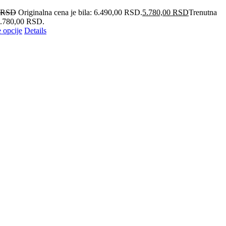
RSD
Originalna cena je bila: 6.490,00 RSD.
5.780,00
RSD
Trenutna
 5.780,00 RSD.
 opcije
Details