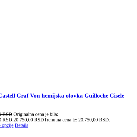
astell Graf Von hemijska olovka Guilloche Cisele
00
RSD
Originalna cena je bila:
0 RSD.
20.750,00
RSD
Trenutna cena je: 20.750,00 RSD.
 opcije
Details