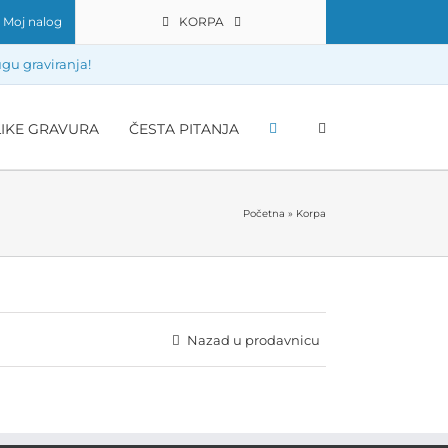
Moj nalog
KORPA
gu graviranja!
LIKE GRAVURA
ČESTA PITANJA
Početna
»
Korpa
Nazad u prodavnicu