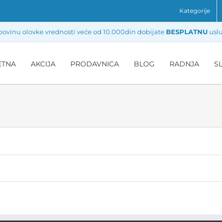
Kategorije
ovinu olovke vrednosti veće od 10.000din dobijate
BESPLATNU
uslu
ETNA
AKCIJA
PRODAVNICA
BLOG
RADNJA
S