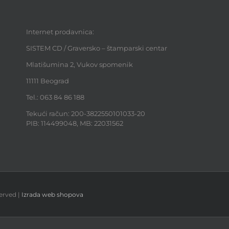
Internet prodavnica:
SISTEM CD / Graversko – štamparski centar
Mlatišumina 2, Vukov spomenik
11111 Beograd
Tel.: 063 84 86 188
Tekući račun: 200-3822550101033-20
PIB: 114499048, MB: 22031562
erved |
Izrada web shopova