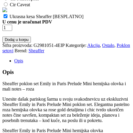
Cir Caveat
Ukrasna kesa Sheaffer [BESPLATNO]
U cenu je uračunat PDV
Sheaffer
gift
set
Dodaj u korpu
Emily
Šifra proizvoda:
G2981051-4EIP
Kategorije:
Akcija
,
Ostalo
,
Poklon
in
setovi
Brend:
Sheaffer
Paris
Prelude
Opis
mini
hemijska
Opis
olovka
i
Sheaffer poklon set Emily in Paris Prelude Mini hemijska olovka i
mali
mali notes – roza
notes
roza
Unesite dašak pariskog šarma u svoju svakodnevicu uz ekskluzivni
količina
Sheaffer Emily in Paris Prelude Mini poklon set. Elegantna pastelno
roza hemijska olovka sa rose gold detaljima i chic tvrdo ukoričen
notes čine savršen, kompaktan set za beleženje ideja, planova i
posebnih trenutaka – kod kuće, na poslu ili u pokretu.
Sheaffer Emily in Paris Prelude Mini hemijska olovka