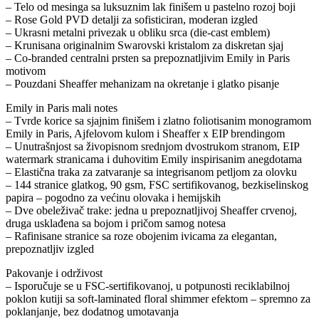
– Telo od mesinga sa luksuznim lak finišem u pastelno rozoj boji
– Rose Gold PVD detalji za sofisticiran, moderan izgled
– Ukrasni metalni privezak u obliku srca (die-cast emblem)
– Krunisana originalnim Swarovski kristalom za diskretan sjaj
– Co-branded centralni prsten sa prepoznatljivim Emily in Paris
motivom
– Pouzdani Sheaffer mehanizam na okretanje i glatko pisanje
Emily in Paris mali notes
– Tvrde korice sa sjajnim finišem i zlatno foliotisanim monogramom
Emily in Paris, Ajfelovom kulom i Sheaffer x EIP brendingom
– Unutrašnjost sa živopisnom srednjom dvostrukom stranom, EIP
watermark stranicama i duhovitim Emily inspirisanim anegdotama
– Elastična traka za zatvaranje sa integrisanom petljom za olovku
– 144 stranice glatkog, 90 gsm, FSC sertifikovanog, bezkiselinskog
papira – pogodno za većinu olovaka i hemijskih
– Dve obeleživač trake: jedna u prepoznatljivoj Sheaffer crvenoj,
druga usklađena sa bojom i pričom samog notesа
– Rafinisane stranice sa roze obojenim ivicama za elegantan,
prepoznatljiv izgled
Pakovanje i održivost
– Isporučuje se u FSC-sertifikovanoj, u potpunosti reciklabilnoj
poklon kutiji sa soft-laminated floral shimmer efektom – spremno za
poklanjanje, bez dodatnog umotavanja