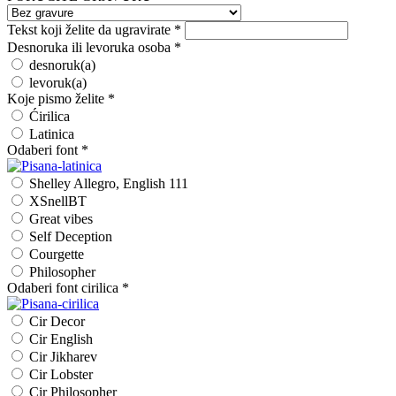
Tekst koji želite da ugravirate
*
Desnoruka ili levoruka osoba
*
desnoruk(a)
levoruk(a)
Koje pismo želite
*
Ćirilica
Latinica
Odaberi font
*
Shelley Allegro, English 111
XSnellBT
Great vibes
Self Deception
Courgette
Philosopher
Odaberi font cirilica
*
Cir Decor
Cir English
Cir Jikharev
Cir Lobster
Cir Philosopher