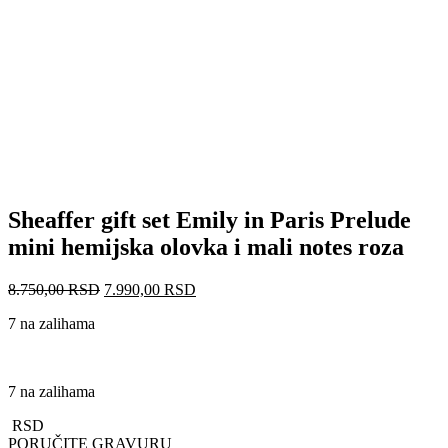
Sheaffer gift set Emily in Paris Prelude
mini hemijska olovka i mali notes roza
Originalna
Trenutna
8.750,00
RSD
7.990,00
RSD
cena
cena
7 na zalihama
je
je:
bila:
7.990,00 RSD.
8.750,00 RSD.
7 na zalihama
RSD
PORUČITE GRAVURU