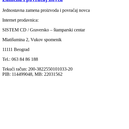
Jednostavna zamena proizvoda i povraćaj novca
Internet prodavnica:
SISTEM CD / Graversko – štamparski centar
Mlatišumina 2, Vukov spomenik
11111 Beograd
Tel.: 063 84 86 188
Tekući račun: 200-3822550101033-20
PIB: 114499048, MB: 22031562