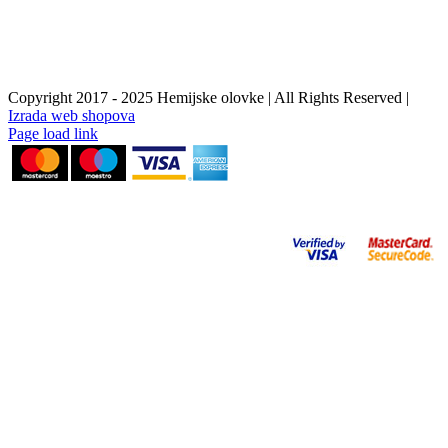
Copyright 2017 - 2025 Hemijske olovke | All Rights Reserved |
Izrada web shopova
Instagram
Facebook
YouTube
Page load link
Go
to
Top