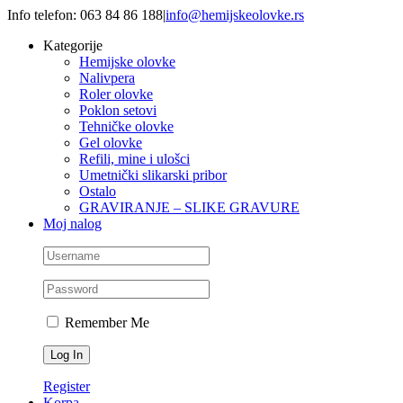
Skip
Info telefon: 063 84 86 188
|
info@hemijskeolovke.rs
to
Kategorije
content
Hemijske olovke
Nalivpera
Roler olovke
Poklon setovi
Tehničke olovke
Gel olovke
Refili, mine i ulošci
Umetnički slikarski pribor
Ostalo
GRAVIRANJE – SLIKE GRAVURE
Moj nalog
Remember Me
Register
Korpa