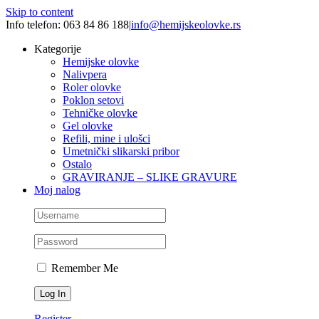
Skip to content
Info telefon: 063 84 86 188
|
info@hemijskeolovke.rs
Kategorije
Hemijske olovke
Nalivpera
Roler olovke
Poklon setovi
Tehničke olovke
Gel olovke
Refili, mine i ulošci
Umetnički slikarski pribor
Ostalo
GRAVIRANJE – SLIKE GRAVURE
Moj nalog
Remember Me
Register