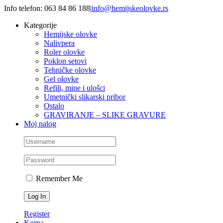
Skip
Info telefon: 063 84 86 188
|
info@hemijskeolovke.rs
to
Kategorije
content
Hemijske olovke
Nalivpera
Roler olovke
Poklon setovi
Tehničke olovke
Gel olovke
Refili, mine i ulošci
Umetnički slikarski pribor
Ostalo
GRAVIRANJE – SLIKE GRAVURE
Moj nalog
Remember Me
Register
Korpa