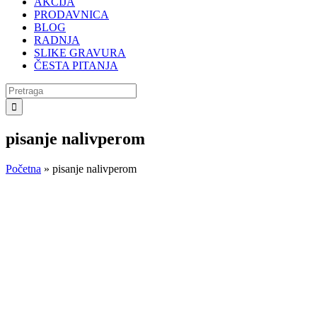
AKCIJA
PRODAVNICA
BLOG
RADNJA
SLIKE GRAVURA
ČESTA PITANJA
Search
for:
pisanje nalivperom
Početna
»
pisanje nalivperom