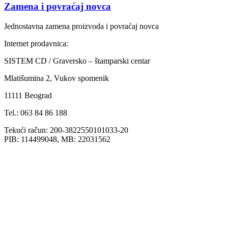
Zamena i povraćaj novca
Jednostavna zamena proizvoda i povraćaj novca
Internet prodavnica:
SISTEM CD / Graversko – štamparski centar
Mlatišumina 2, Vukov spomenik
11111 Beograd
Tel.: 063 84 86 188
Tekući račun: 200-3822550101033-20
PIB: 114499048, MB: 22031562