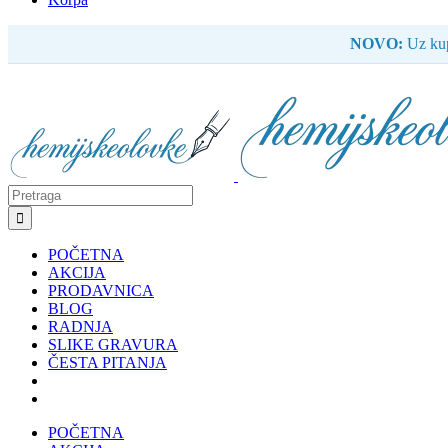
NOVO:
Uz kup
Search
for:
POČETNA
AKCIJA
PRODAVNICA
BLOG
RADNJA
SLIKE GRAVURA
ČESTA PITANJA
POČETNA