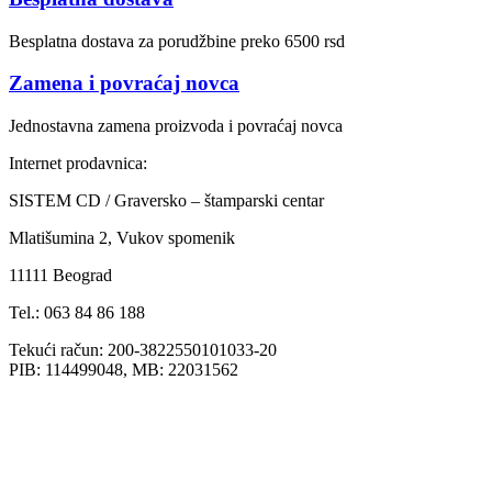
Besplatna dostava za porudžbine preko 6500 rsd
Zamena i povraćaj novca
Jednostavna zamena proizvoda i povraćaj novca
Internet prodavnica:
SISTEM CD / Graversko – štamparski centar
Mlatišumina 2, Vukov spomenik
11111 Beograd
Tel.: 063 84 86 188
Tekući račun: 200-3822550101033-20
PIB: 114499048, MB: 22031562