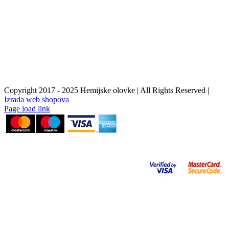
Copyright 2017 - 2025 Hemijske olovke | All Rights Reserved |
Izrada web shopova
Instagram
Facebook
YouTube
Page load link
Go
to
Top