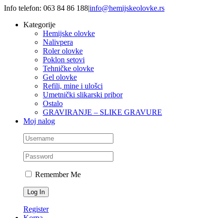
Skip
Info telefon: 063 84 86 188
|
info@hemijskeolovke.rs
to
Kategorije
content
Hemijske olovke
Nalivpera
Roler olovke
Poklon setovi
Tehničke olovke
Gel olovke
Refili, mine i ulošci
Umetnički slikarski pribor
Ostalo
GRAVIRANJE – SLIKE GRAVURE
Moj nalog
Remember Me
Register
Korpa