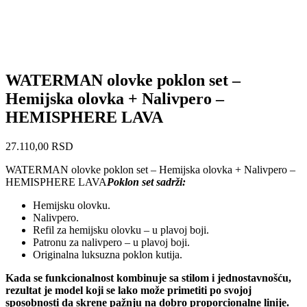
WATERMAN olovke poklon set –
Hemijska olovka + Nalivpero –
HEMISPHERE LAVA
27.110,00
RSD
WATERMAN olovke poklon set – Hemijska olovka + Nalivpero –
HEMISPHERE LAVA
Poklon set sadrži:
Hemijsku olovku.
Nalivpero.
Refil za hemijsku olovku – u plavoj boji.
Patronu za nalivpero – u plavoj boji.
Originalna luksuzna poklon kutija.
Kada se funkcionalnost kombinuje sa stilom i jednostavnošću,
rezultat je model koji se lako može primetiti po svojoj
sposobnosti da skrene pažnju na dobro proporcionalne linije.