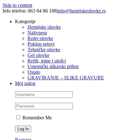
Skip to content
Info telefon: 063 84 86 188
|
info@hemijskeolovke.rs
Kategorije
Hemijske olovke
Nalivpera
Roler olovke
Poklon setovi
Tehničke olovke
Gel olovke
Refili, mine i ulošci
Umetnički slikarski pribor
Ostalo
GRAVIRANJE – SLIKE GRAVURE
Moj nalog
Remember Me
Register