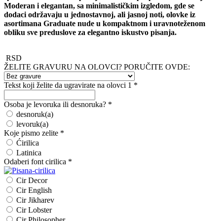
Moderan i elegantan, sa minimalističkim izgledom, gde se
dodaci održavaju u jednostavnoj, ali jasnoj noti, olovke iz
asortimana Graduate nude u kompaktnom i uravnoteženom
obliku sve preduslove za elegantno iskustvo pisanja.
RSD
ŽELITE GRAVURU NA OLOVCI? PORUČITE OVDE:
Tekst koji želite da ugravirate na olovci 1
*
Osoba je levoruka ili desnoruka?
*
desnoruk(a)
levoruk(a)
Koje pismo zelite
*
Ćirilica
Latinica
Odaberi font cirilica
*
Cir Decor
Cir English
Cir Jikharev
Cir Lobster
Cir Philosopher