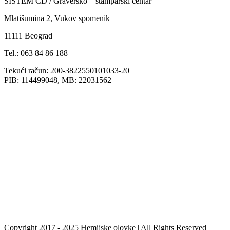
SISTEM CD / Graversko – štamparski centar
Mlatišumina 2, Vukov spomenik
11111 Beograd
Tel.: 063 84 86 188
Tekući račun: 200-3822550101033-20
PIB: 114499048, MB: 22031562
Copyright 2017 - 2025 Hemijske olovke | All Rights Reserved |