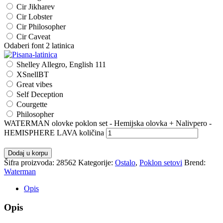
Cir Jikharev
Cir Lobster
Cir Philosopher
Cir Caveat
Odaberi font 2 latinica
Shelley Allegro, English 111
XSnellBT
Great vibes
Self Deception
Courgette
Philosopher
WATERMAN olovke poklon set - Hemijska olovka + Nalivpero -
HEMISPHERE LAVA količina
Dodaj u korpu
Šifra proizvoda:
28562
Kategorije:
Ostalo
,
Poklon setovi
Brend:
Waterman
Opis
Opis