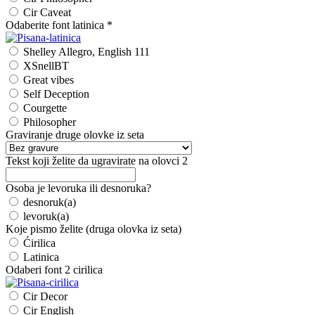
Cir Caveat
Odaberite font latinica
*
Shelley Allegro, English 111
XSnellBT
Great vibes
Self Deception
Courgette
Philosopher
Graviranje druge olovke iz seta
Tekst koji želite da ugravirate na olovci 2
Osoba je levoruka ili desnoruka?
desnoruk(a)
levoruk(a)
Koje pismo želite (druga olovka iz seta)
Ćirilica
Latinica
Odaberi font 2 cirilica
Cir Decor
Cir English