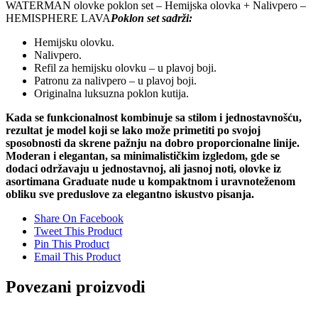
WATERMAN olovke poklon set – Hemijska olovka + Nalivpero –
HEMISPHERE LAVA
Poklon set sadrži:
Hemijsku olovku.
Nalivpero.
Refil za hemijsku olovku – u plavoj boji.
Patronu za nalivpero – u plavoj boji.
Originalna luksuzna poklon kutija.
Kada se funkcionalnost kombinuje sa stilom i jednostavnošću,
rezultat je model koji se lako može primetiti po svojoj
sposobnosti da skrene pažnju na dobro proporcionalne linije.
Moderan i elegantan, sa minimalističkim izgledom, gde se
dodaci održavaju u jednostavnoj, ali jasnoj noti, olovke iz
asortimana Graduate nude u kompaktnom i uravnoteženom
obliku sve preduslove za elegantno iskustvo pisanja.
Share On Facebook
Tweet This Product
Pin This Product
Email This Product
Povezani proizvodi