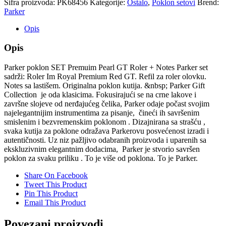
Šifra proizvoda:
PK68456
Kategorije:
Ostalo
,
Poklon setovi
Brend:
Parker
Opis
Opis
Parker poklon SET Premuim Pearl GT Roler + Notes Parker set
sadrži: Roler Im Royal Premium Red GT. Refil za roler olovku.
Notes sa lastišem. Originalna poklon kutija. &nbsp; Parker Gift
Collection je oda klasicima. Fokusirajući se na crne lakove i
završne slojeve od nerđajućeg čelika, Parker odaje počast svojim
najelegantnijim instrumentima za pisanje, čineći ih savršenim
smislenim i bezvremenskim poklonom . Dizajnirana sa strašću ,
svaka kutija za poklone odražava Parkerovu posvećenost izradi i
autentičnosti. Uz niz pažljivo odabranih proizvoda i uparenih sa
ekskluzivnim elegantnim dodacima, Parker je stvorio savršen
poklon za svaku priliku . To je više od poklona. To je Parker.
Share On Facebook
Tweet This Product
Pin This Product
Email This Product
Povezani proizvodi