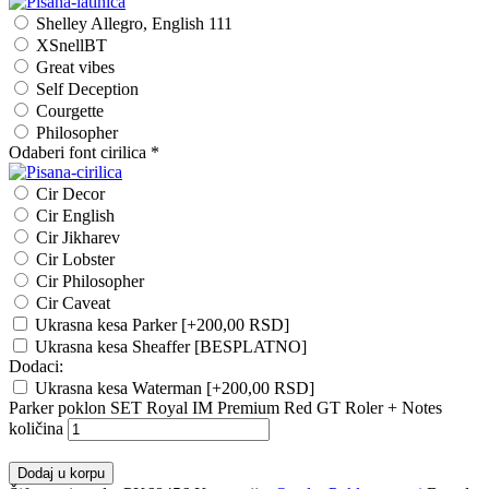
Shelley Allegro, English 111
XSnellBT
Great vibes
Self Deception
Courgette
Philosopher
Odaberi font cirilica
*
Cir Decor
Cir English
Cir Jikharev
Cir Lobster
Cir Philosopher
Cir Caveat
Ukrasna kesa Parker
[+200,00 RSD]
Ukrasna kesa Sheaffer [BESPLATNO]
Dodaci:
Ukrasna kesa Waterman
[+200,00 RSD]
Parker poklon SET Royal IM Premium Red GT Roler + Notes
količina
Dodaj u korpu