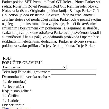
Parker poklon SET Premuim Pearl GT Roler + Notes Parker set
sadrži: Roler Im Royal Premium Red GT. Refil za roler olovku.
Notes sa lastišem. Originalna poklon kutija. &nbsp; Parker Gift
Collection je oda klasicima. Fokusirajući se na crne lakove i
završne slojeve od nerđajućeg čelika, Parker odaje počast svojim
najelegantnijim instrumentima za pisanje, čineći ih savršenim
smislenim i bezvremenskim poklonom . Dizajnirana sa strašću ,
svaka kutija za poklone odražava Parkerovu posvećenost izradi i
autentičnosti. Uz niz pažljivo odabranih proizvoda i uparenih sa
ekskluzivnim elegantnim dodacima, Parker je stvorio savršen
poklon za svaku priliku . To je više od poklona. To je Parker.
RSD
PORUČITE GRAVURU
Tekst koji želite da ugravirate
*
Desnoruka ili levoruka osoba
*
desnoruk(a)
levoruk(a)
Koje pismo želite
*
Ćirilica
Latinica
Odaberi font
*