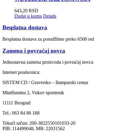
643,20
RSD
Dodaj u korpu
Details
Besplatna dostava
Besplatna dostava za porudžbine preko 6500 rsd
Zamena i povraćaj novca
Jednostavna zamena proizvoda i povraćaj novca
Internet prodavnica:
SISTEM CD / Graversko – štamparski centar
Mlatišumina 2, Vukov spomenik
11111 Beograd
Tel.: 063 84 86 188
Tekući račun: 200-3822550101033-20
PIB: 114499048, MB: 22031562