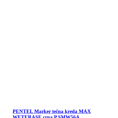
PENTEL Marker tečna kreda MAX
WETERASE crna P.SMW56A