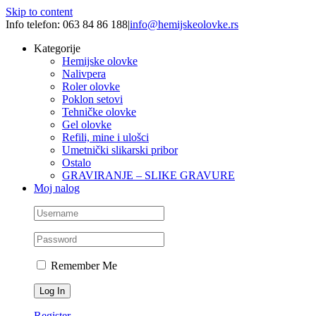
Skip to content
Info telefon: 063 84 86 188
|
info@hemijskeolovke.rs
Kategorije
Hemijske olovke
Nalivpera
Roler olovke
Poklon setovi
Tehničke olovke
Gel olovke
Refili, mine i ulošci
Umetnički slikarski pribor
Ostalo
GRAVIRANJE – SLIKE GRAVURE
Moj nalog
Remember Me
Register