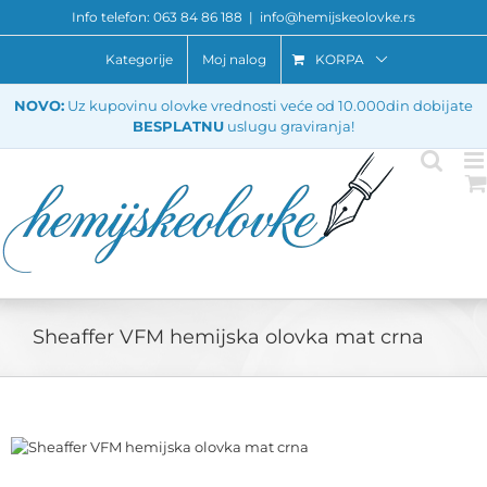
Skip
Info telefon: 063 84 86 188
|
info@hemijskeolovke.rs
to
content
Kategorije
Moj nalog
KORPA
NOVO:
Uz kupovinu olovke vrednosti veće od 10.000din dobijate
BESPLATNU
uslugu graviranja!
Sheaffer VFM hemijska olovka mat crna