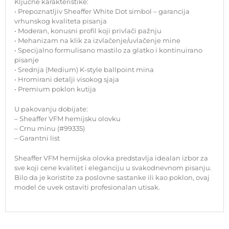
Ključne karakteristike:
• Prepoznatljiv Sheaffer White Dot simbol – garancija
vrhunskog kvaliteta pisanja
• Moderan, konusni profil koji privlači pažnju
• Mehanizam na klik za izvlačenje/uvlačenje mine
• Specijalno formulisano mastilo za glatko i kontinuirano
pisanje
• Srednja (Medium) K-style ballpoint mina
• Hromirani detalji visokog sjaja
• Premium poklon kutija
U pakovanju dobijate:
– Sheaffer VFM hemijsku olovku
– Crnu minu (#99335)
– Garantni list
Sheaffer VFM hemijska olovka predstavlja idealan izbor za
sve koji cene kvalitet i eleganciju u svakodnevnom pisanju.
Bilo da je koristite za poslovne sastanke ili kao poklon, ovaj
model će uvek ostaviti profesionalan utisak.