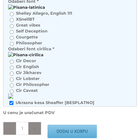
Odaberi font
*
Shelley Allegro, English 111
XSnellBT
Great vibes
Self Deception
Courgette
Philosopher
Odaberi font cirilica
*
Cir Decor
Cir English
Cir Jikharev
Cir Lobster
Cir Philosopher
Cir Caveat
Ukrasna kesa Sheaffer [BESPLATNO]
U cenu je uračunat PDV
Sheaffer
DODAJ U KORPU
VFM