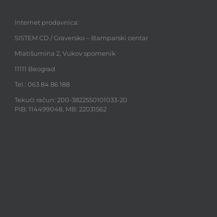
Internet prodavnica:
SISTEM CD / Graversko – štamparski centar
Mlatišumina 2, Vukov spomenik
11111 Beograd
Tel.: 063 84 86 188
Tekući račun: 200-3822550101033-20
PIB: 114499048, MB: 22031562