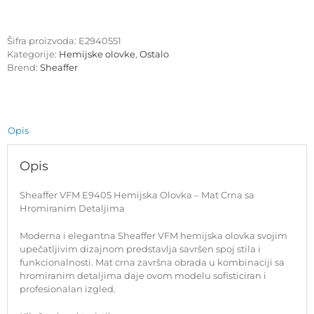
hemijska
olovka
mat
Šifra proizvoda:
E2940551
crna
Kategorije:
Hemijske olovke
,
Ostalo
količina
Brend:
Sheaffer
Opis
Opis
Sheaffer VFM E9405 Hemijska Olovka – Mat Crna sa
Hromiranim Detaljima
Moderna i elegantna Sheaffer VFM hemijska olovka svojim
upečatljivim dizajnom predstavlja savršen spoj stila i
funkcionalnosti. Mat crna završna obrada u kombinaciji sa
hromiranim detaljima daje ovom modelu sofisticiran i
profesionalan izgled.