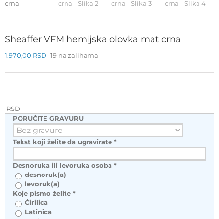
Sheaffer VFM hemijska olovka mat crna
1.970,00
RSD
19 na zalihama
RSD
PORUČITE GRAVURU
Tekst koji želite da ugravirate
*
Desnoruka ili levoruka osoba
*
desnoruk(a)
levoruk(a)
Koje pismo želite
*
Ćirilica
Latinica