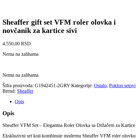
Sheaffer gift set VFM roler olovka i
novčanik za kartice sivi
4.550,00
RSD
Nema na zalihama
Nema na zalihama
Šifra proizvoda:
G1942451-2GRY
Kategorije:
Ostalo
,
Poklon setovi
Brend:
Sheaffer
Opis
Opis
Sheaffer VFM Set – Elegantna Roler Olovka sa Držačem za Kartice
Ekskluzivni set koji kombinuje modernu Sheaffer VFM roler olovku