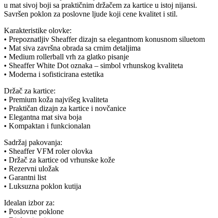
u mat sivoj boji sa praktičnim držačem za kartice u istoj nijansi.
Savršen poklon za poslovne ljude koji cene kvalitet i stil.
Karakteristike olovke:
• Prepoznatljiv Sheaffer dizajn sa elegantnom konusnom siluetom
• Mat siva završna obrada sa crnim detaljima
• Medium rollerball vrh za glatko pisanje
• Sheaffer White Dot oznaka – simbol vrhunskog kvaliteta
• Moderna i sofisticirana estetika
Držač za kartice:
• Premium koža najvišeg kvaliteta
• Praktičan dizajn za kartice i novčanice
• Elegantna mat siva boja
• Kompaktan i funkcionalan
Sadržaj pakovanja:
• Sheaffer VFM roler olovka
• Držač za kartice od vrhunske kože
• Rezervni uložak
• Garantni list
• Luksuzna poklon kutija
Idealan izbor za:
• Poslovne poklone