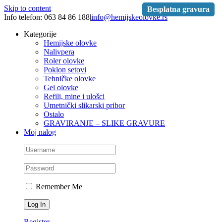
Skip to content
Besplatna gravura
Info telefon: 063 84 86 188
|
info@hemijskeolovke.rs
Kategorije
Hemijske olovke
Nalivpera
Roler olovke
Poklon setovi
Tehničke olovke
Gel olovke
Refili, mine i ulošci
Umetnički slikarski pribor
Ostalo
GRAVIRANJE – SLIKE GRAVURE
Moj nalog
Remember Me
Register