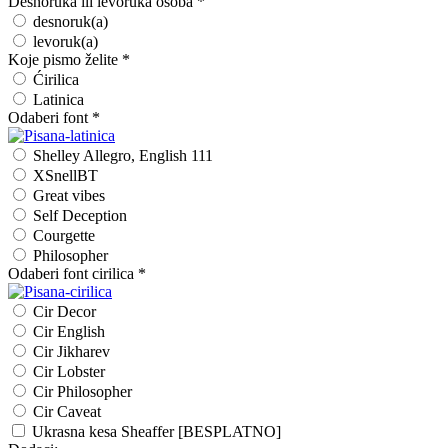
Desnoruka ili levoruka osoba
*
desnoruk(a)
levoruk(a)
Koje pismo želite
*
Ćirilica
Latinica
Odaberi font
*
Shelley Allegro, English 111
XSnellBT
Great vibes
Self Deception
Courgette
Philosopher
Odaberi font cirilica
*
Cir Decor
Cir English
Cir Jikharev
Cir Lobster
Cir Philosopher
Cir Caveat
Ukrasna kesa Sheaffer [BESPLATNO]