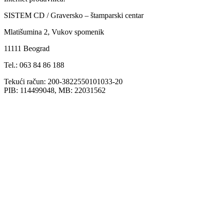
SISTEM CD / Graversko – štamparski centar
Mlatišumina 2, Vukov spomenik
11111 Beograd
Tel.: 063 84 86 188
Tekući račun: 200-3822550101033-20
PIB: 114499048, MB: 22031562