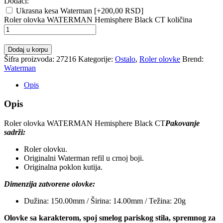
Dodaci:
Ukrasna kesa Waterman
[+200,00 RSD]
Roler olovka WATERMAN Hemisphere Black CT količina
Dodaj u korpu
Šifra proizvoda:
27216
Kategorije:
Ostalo
,
Roler olovke
Brend:
Waterman
Opis
Opis
Roler olovka WATERMAN Hemisphere Black CT
Pakovanje
sadrži:
Roler olovku.
Originalni Waterman refil u crnoj boji.
Originalna poklon kutija.
Dimenzija zatvorene olovke:
Dužina: 150.00mm / Širina: 14.00mm / Težina: 20g
Olovke sa karakterom, spoj smelog pariskog stila, spremnog za