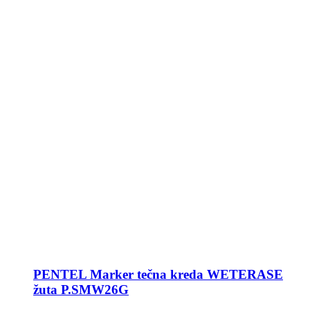
PENTEL Marker tečna kreda WETERASE
žuta P.SMW26G