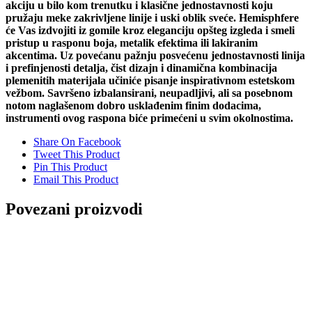
akciju u bilo kom trenutku i klasične jednostavnosti koju
pružaju meke zakrivljene linije i uski oblik sveće. Hemisphfere
će Vas izdvojiti iz gomile kroz eleganciju opšteg izgleda i smeli
pristup u rasponu boja, metalik efektima ili lakiranim
akcentima. Uz povećanu pažnju posvećenu jednostavnosti linija
i prefinjenosti detalja, čist dizajn i dinamična kombinacija
plemenitih materijala učiniće pisanje inspirativnom estetskom
vežbom. Savršeno izbalansirani, neupadljivi, ali sa posebnom
notom naglašenom dobro usklađenim finim dodacima,
instrumenti ovog raspona biće primećeni u svim okolnostima.
Share On Facebook
Tweet This Product
Pin This Product
Email This Product
Povezani proizvodi