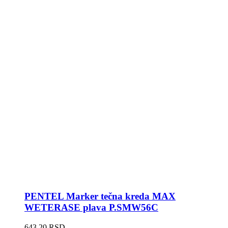
PENTEL Marker tečna kreda MAX
WETERASE plava P.SMW56C
643,20
RSD