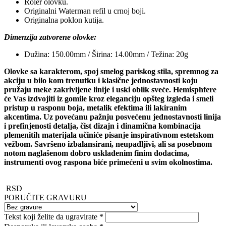
Roler olovku.
Originalni Waterman refil u crnoj boji.
Originalna poklon kutija.
Dimenzija zatvorene olovke:
Dužina: 150.00mm / Širina: 14.00mm / Težina: 20g
Olovke sa karakterom, spoj smelog pariskog stila, spremnog za
akciju u bilo kom trenutku i klasične jednostavnosti koju
pružaju meke zakrivljene linije i uski oblik sveće. Hemisphfere
će Vas izdvojiti iz gomile kroz eleganciju opšteg izgleda i smeli
pristup u rasponu boja, metalik efektima ili lakiranim
akcentima. Uz povećanu pažnju posvećenu jednostavnosti linija
i prefinjenosti detalja, čist dizajn i dinamična kombinacija
plemenitih materijala učiniće pisanje inspirativnom estetskom
vežbom. Savršeno izbalansirani, neupadljivi, ali sa posebnom
notom naglašenom dobro usklađenim finim dodacima,
instrumenti ovog raspona biće primećeni u svim okolnostima.
RSD
PORUČITE GRAVURU
Tekst koji želite da ugravirate
*