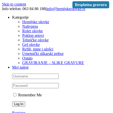
Skip to content
Besplatna gravura
Info telefon: 063 84 86 188
|
info@hemijskeolovke.rs
Kategorije
Hemijske olovke
Nalivpera
Roler olovke
Poklon setovi
Tehničke olovke
Gel olovke
Refili, mine i ulošci
Umetnički slikarski pribor
Ostalo
GRAVIRANJE – SLIKE GRAVURE
Moj nalog
Remember Me
Register