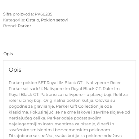
Royal
IM
Šifra proizvoda:
PK68285
Black
Kategorije:
Ostalo
,
Poklon setovi
GT
Brend:
Parker
-
Nalivpero
+
Roler
količina
Opis
Opis
Parker poklon SET Royal IM Black GT – Nalivpero + Roler
Parker set sadrži: Nalivpero Im Royal Black GT. Roler Im
Royal Black GT. Patronu za nalivpero – u plavoj boji. Refil za
roler u crnoj boji. Originalna poklon kutija. Olovka su
pogodne za graviranje. Parker Gift Collection je oda
klasicima. Fokusirajući se na crne lakove i završne slojeve od
nerđajućeg čelika, Parker odaje počast svojim
najelegantnijim instrumentima za pisanje, čineći ih
savršenim smislenim i bezvremenskim poklonom .
Dizajnirana sa strašću , svaka kutija za poklone odražava