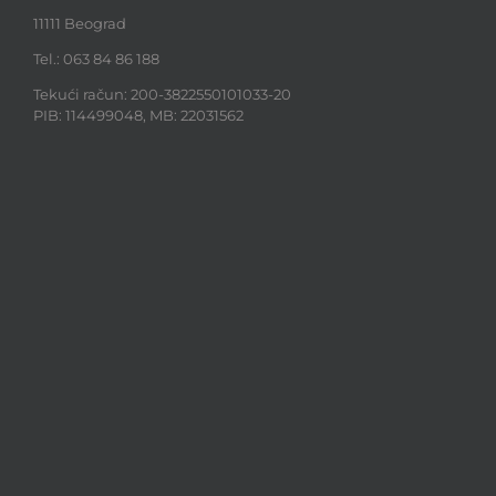
11111 Beograd
Tel.: 063 84 86 188
Tekući račun: 200-3822550101033-20
PIB: 114499048, MB: 22031562