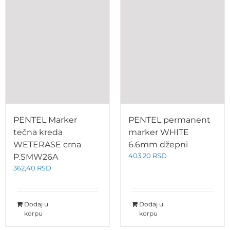
PENTEL Marker
PENTEL permanent
tečna kreda
marker WHITE
WETERASE crna
6.6mm džepni
403,20
RSD
P.SMW26A
362,40
RSD
Dodaj u
Dodaj u
korpu
korpu