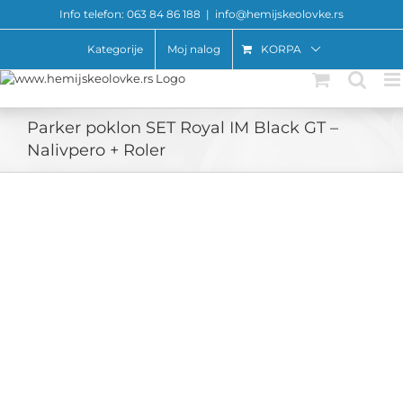
Skip
Info telefon: 063 84 86 188
|
info@hemijskeolovke.rs
to
content
Kategorije
Moj nalog
KORPA
Parker poklon SET Royal IM Black GT –
Nalivpero + Roler