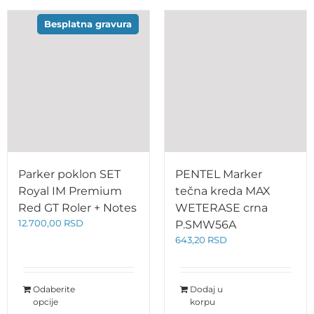
Besplatna gravura
Parker poklon SET
PENTEL Marker
Royal IM Premium
tečna kreda MAX
Red GT Roler + Notes
WETERASE crna
12.700,00
RSD
P.SMW56A
643,20
RSD
Odaberite
Dodaj u
opcije
korpu