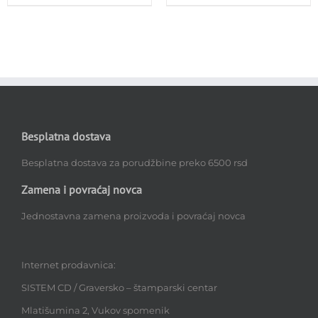
Besplatna dostava
Besplatna dostava za porudžbine preko 6500 rsd
Zamena i povraćaj novca
Jednostavna zamena proizvoda i povraćaj novca
Internet prodavnica:
SISTEM CD / Graversko – štamparski centar
Mlatišumina 2, Vukov spomenik