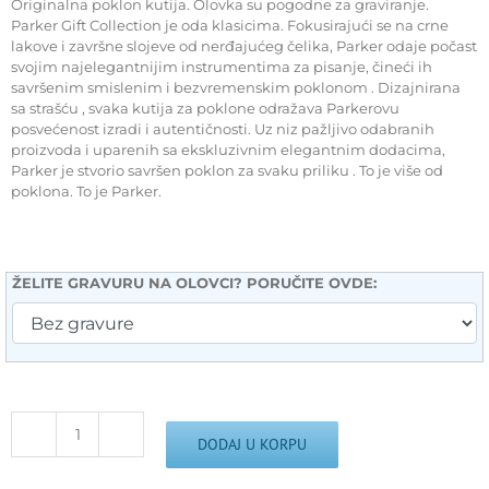
Originalna poklon kutija. Olovka su pogodne za graviranje.
Parker Gift Collection je oda klasicima. Fokusirajući se na crne
lakove i završne slojeve od nerđajućeg čelika, Parker odaje počast
svojim najelegantnijim instrumentima za pisanje, čineći ih
savršenim smislenim i bezvremenskim poklonom . Dizajnirana
sa strašću , svaka kutija za poklone odražava Parkerovu
posvećenost izradi i autentičnosti. Uz niz pažljivo odabranih
proizvoda i uparenih sa ekskluzivnim elegantnim dodacima,
Parker je stvorio savršen poklon za svaku priliku . To je više od
poklona. To je Parker.
ŽELITE GRAVURU NA OLOVCI? PORUČITE OVDE:
Parker
DODAJ U KORPU
poklon
SET