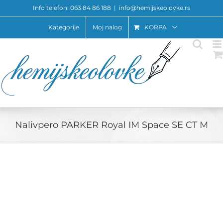
Skip
Info telefon: 063 84 86 188
|
info@hemijskeolovke.rs
to
content
Kategorije
Moj nalog
KORPA
Nalivpero PARKER Royal IM Space SE CT M