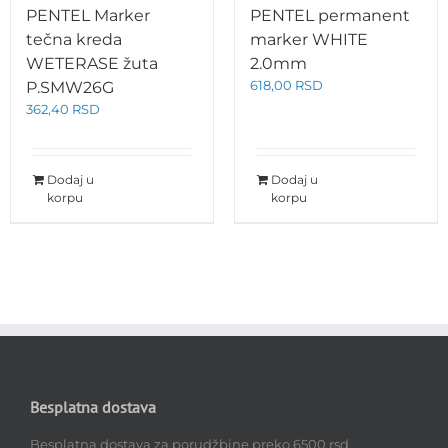
PENTEL Marker
PENTEL permanent
tečna kreda
marker WHITE
WETERASE žuta
2.0mm
618,00
RSD
P.SMW26G
362,40
RSD
Dodaj u
Dodaj u
korpu
korpu
Besplatna dostava
Besplatna dostava za porudžbine preko 6500 rsd