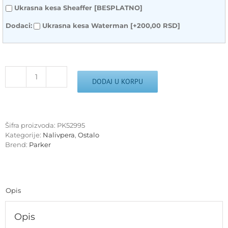
Ukrasna kesa Sheaffer [BESPLATNO]
Dodaci:
Ukrasna kesa Waterman
[+200,00 RSD]
Nalivpero
DODAJ U KORPU
PARKER
Royal
IM
Space
Šifra proizvoda:
PK52995
SE
Kategorije:
Nalivpera
,
Ostalo
CT
Brend:
Parker
M
količina
Opis
Opis