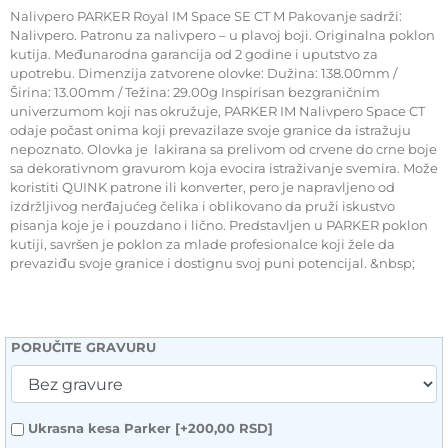
Nalivpero PARKER Royal IM Space SE CT M Pakovanje sadrži:
Nalivpero. Patronu za nalivpero – u plavoj boji. Originalna poklon
kutija. Međunarodna garancija od 2 godine i uputstvo za
upotrebu. Dimenzija zatvorene olovke: Dužina: 138.00mm /
Širina: 13.00mm / Težina: 29.00g Inspirisan bezgraničnim
univerzumom koji nas okružuje, PARKER IM Nalivpero Space CT
odaje počast onima koji prevazilaze svoje granice da istražuju
nepoznato. Olovka je lakirana sa prelivom od crvene do crne boje
sa dekorativnom gravurom koja evocira istraživanje svemira. Može
koristiti QUINK patrone ili konverter, pero je napravljeno od
izdržljivog nerđajućeg čelika i oblikovano da pruži iskustvo
pisanja koje je i pouzdano i lično. Predstavljen u PARKER poklon
kutiji, savršen je poklon za mlade profesionalce koji žele da
prevaziđu svoje granice i dostignu svoj puni potencijal. &nbsp;
PORUČITE GRAVURU
Ukrasna kesa Parker
[+200,00 RSD]