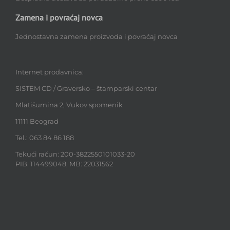
Zamena i povraćaj novca
Jednostavna zamena proizvoda i povraćaj novca
Internet prodavnica:
SISTEM CD / Graversko – štamparski centar
Mlatišumina 2, Vukov spomenik
11111 Beograd
Tel.: 063 84 86 188
Tekući račun: 200-3822550101033-20
PIB: 114499048, MB: 22031562