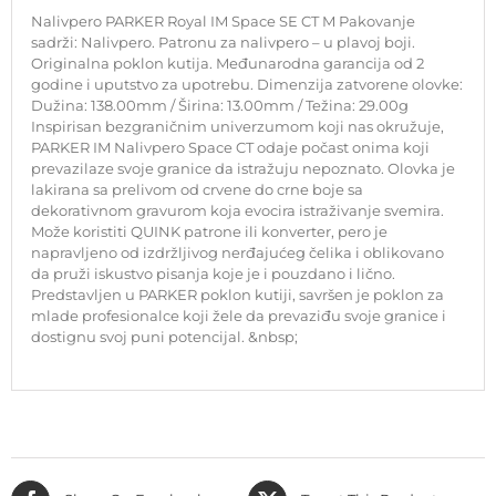
Nalivpero PARKER Royal IM Space SE CT M Pakovanje
sadrži: Nalivpero. Patronu za nalivpero – u plavoj boji.
Originalna poklon kutija. Međunarodna garancija od 2
godine i uputstvo za upotrebu. Dimenzija zatvorene olovke:
Dužina: 138.00mm / Širina: 13.00mm / Težina: 29.00g
Inspirisan bezgraničnim univerzumom koji nas okružuje,
PARKER IM Nalivpero Space CT odaje počast onima koji
prevazilaze svoje granice da istražuju nepoznato. Olovka je
lakirana sa prelivom od crvene do crne boje sa
dekorativnom gravurom koja evocira istraživanje svemira.
Može koristiti QUINK patrone ili konverter, pero je
napravljeno od izdržljivog nerđajućeg čelika i oblikovano
da pruži iskustvo pisanja koje je i pouzdano i lično.
Predstavljen u PARKER poklon kutiji, savršen je poklon za
mlade profesionalce koji žele da prevaziđu svoje granice i
dostignu svoj puni potencijal. &nbsp;