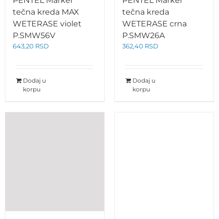
PENTEL Marker
PENTEL Marker
tečna kreda MAX
tečna kreda
WETERASE violet
WETERASE crna
P.SMW56V
P.SMW26A
643,20
RSD
362,40
RSD
Dodaj u
Dodaj u
korpu
korpu