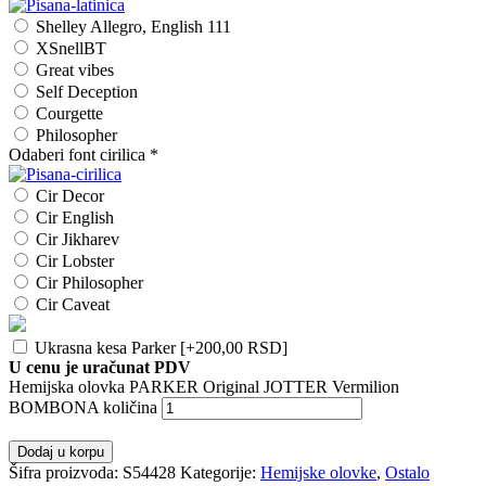
Shelley Allegro, English 111
XSnellBT
Great vibes
Self Deception
Courgette
Philosopher
Odaberi font cirilica
*
Cir Decor
Cir English
Cir Jikharev
Cir Lobster
Cir Philosopher
Cir Caveat
Ukrasna kesa Parker
[+200,00 RSD]
U cenu je uračunat PDV
Hemijska olovka PARKER Original JOTTER Vermilion
BOMBONA količina
Dodaj u korpu
Šifra proizvoda:
S54428
Kategorije:
Hemijske olovke
,
Ostalo