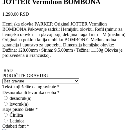
JOTTER Vermilion BOMBONA
1.290,00
RSD
Hemijska olovka PARKER Original JOTTER Vermilion
BOMBONA Pakovanje sadrži: Hemijsku olovku. Refil (minu) za
hemijsku olovku – u plavoj boji, debljina traga 1mm – M (medium).
Originalna poklon kutija u obliku BOMBONE. Međunarodna
garancija i uputstvo za upotrebu. Dimenzija hemijske olovke:
Dužina: 128.00mm / Širina: 9.5.00mm / Težina: 11.30g Olovka je
proizvedena u Francuskoj.
RSD
PORUČITE GRAVURU
Tekst koji želite da ugravirate
*
Desnoruka ili levoruka osoba
*
desnoruk(a)
levoruk(a)
Koje pismo želite
*
Ćirilica
Latinica
Odaberi font
*