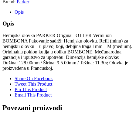
Brend:
Parker
Opis
Opis
Hemijska olovka PARKER Original JOTTER Vermilion
BOMBONA Pakovanje sadrži: Hemijsku olovku. Refil (minu) za
hemijsku olovku – u plavoj boji, debljina traga 1mm – M (medium).
Originalna poklon kutija u obliku BOMBONE. Međunarodna
garancija i uputstvo za upotrebu. Dimenzija hemijske olovke:
Dužina: 128.00mm / Širina: 9.5.00mm / Težina: 11.30g Olovka je
proizvedena u Francuskoj.
Share On Facebook
Tweet This Product
Pin This Product
Email This Product
Povezani proizvodi