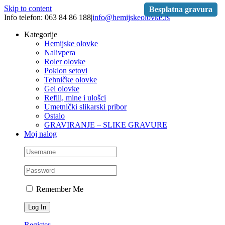
Skip to content
Besplatna gravura
Info telefon: 063 84 86 188
|
info@hemijskeolovke.rs
Kategorije
Hemijske olovke
Nalivpera
Roler olovke
Poklon setovi
Tehničke olovke
Gel olovke
Refili, mine i ulošci
Umetnički slikarski pribor
Ostalo
GRAVIRANJE – SLIKE GRAVURE
Moj nalog
Remember Me
Register