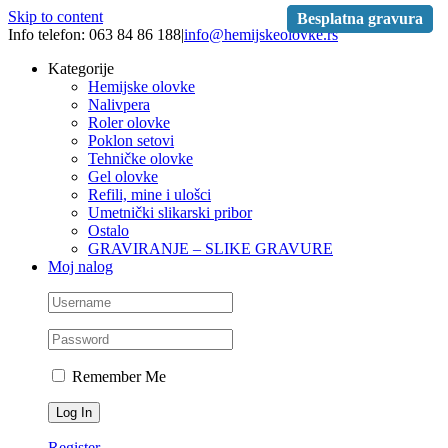
Skip to content
Besplatna gravura
Besplatna gravura
Info telefon: 063 84 86 188
|
info@hemijskeolovke.rs
Kategorije
Hemijske olovke
Nalivpera
Roler olovke
Poklon setovi
Tehničke olovke
Gel olovke
Refili, mine i ulošci
Umetnički slikarski pribor
Ostalo
GRAVIRANJE – SLIKE GRAVURE
Moj nalog
Remember Me
Register