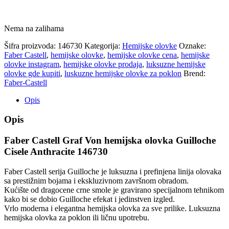
Nema na zalihama
Šifra proizvoda:
146730
Kategorija:
Hemijske olovke
Oznake:
Faber Castell
,
hemijske olovke
,
hemijske olovke cena
,
hemijske
olovke instagram
,
hemijske olovke prodaja
,
luksuzne hemijske
olovke gde kupiti
,
luskuzne hemijske olovke za poklon
Brend:
Faber-Castell
Opis
Opis
Faber Castell Graf Von hemijska olovka Guilloche
Cisele Anthracite 146730
Faber Castell serija Guilloche je luksuzna i prefinjena linija olovaka
sa prestižnim bojama i ekskluzivnom završnom obradom.
Kućište od dragocene crne smole je gravirano specijalnom tehnikom
kako bi se dobio Guilloche efekat i jedinstven izgled.
Vrlo moderna i elegantna hemijska olovka za sve prilike. Luksuzna
hemijska olovka za poklon ili ličnu upotrebu.