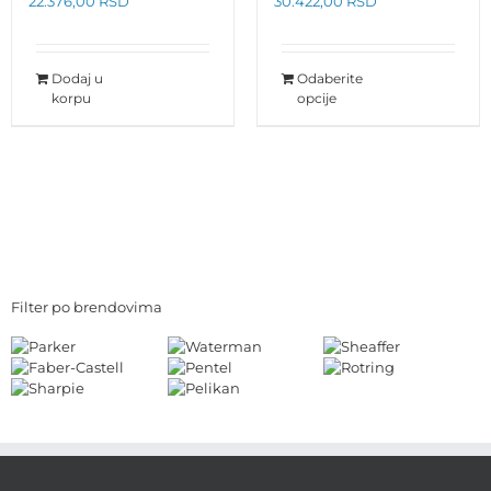
22.376,00
RSD
30.422,00
RSD
Dodaj u
Odaberite
korpu
opcije
Filter po brendovima