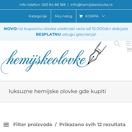
Skip
Info telefon: 063 84 86 188
|
info@hemijskeolovke.rs
to
content
Kategorije
Moj nalog
KORPA
NOVO:
Uz kupovinu olovke vrednosti veće od 10.000din dobijate
BESPLATNU
uslugu graviranja!
luksuzne hemijske olovke gde kupiti
Filter proizvoda
Prikazano svih 12 rezultata