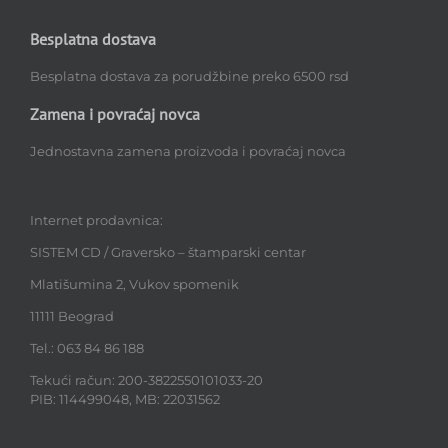
Besplatna dostava
Besplatna dostava za porudžbine preko 6500 rsd
Zamena i povraćaj novca
Jednostavna zamena proizvoda i povraćaj novca
Internet prodavnica:
SISTEM CD / Graversko – štamparski centar
Mlatišumina 2, Vukov spomenik
11111 Beograd
Tel.: 063 84 86 188
Tekući račun: 200-3822550101033-20
PIB: 114499048, MB: 22031562