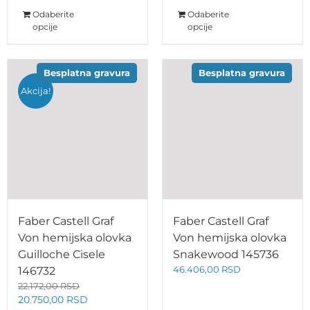
Odaberite
Odaberite
opcije
opcije
Besplatna gravura
Besplatna gravura
Akcija!
Faber Castell Graf
Faber Castell Graf
Von hemijska olovka
Von hemijska olovka
Guilloche Cisele
Snakewood 145736
46.406,00
RSD
146732
22.172,00
RSD
Originalna
Trenutna
20.750,00
RSD