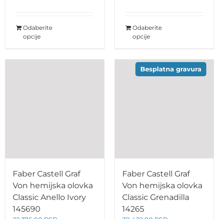
cena
cena
je
je:
bila:
20.750,00 RSD.
Odaberite
Odaberite
22.172,00 RSD.
opcije
opcije
Besplatna gravura
Faber Castell Graf
Faber Castell Graf
Von hemijska olovka
Von hemijska olovka
Classic Anello Ivory
Classic Grenadilla
145690
14265