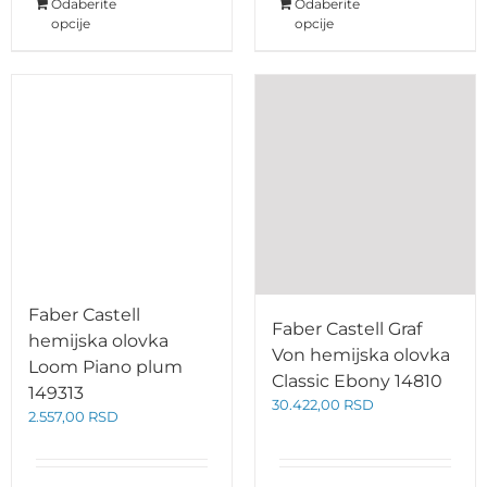
Odaberite
Odaberite
opcije
opcije
Faber Castell
Faber Castell Graf
hemijska olovka
Von hemijska olovka
Loom Piano plum
Classic Ebony 14810
149313
30.422,00
RSD
2.557,00
RSD