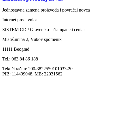
Jednostavna zamena proizvoda i povraćaj novca
Internet prodavnica:
SISTEM CD / Graversko – štamparski centar
Mlatišumina 2, Vukov spomenik
11111 Beograd
Tel.: 063 84 86 188
Tekući račun: 200-3822550101033-20
PIB: 114499048, MB: 22031562