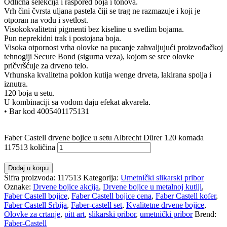
Odlična selekcija i raspored boja i tonova.
Vrh čini čvrsta uljana pastela čiji se trag ne razmazuje i koji je
otporan na vodu i svetlost.
Visokokvalitetni pigmenti bez kiseline u svetlim bojama.
Pun neprekidni trak i postojana boja.
Visoka otpornost vrha olovke na pucanje zahvaljujući proizvođačkoj
tehnogiji Secure Bond (sigurna veza), kojom se srce olovke
pričvršćuje za drveno telo.
Vrhunska kvalitetna poklon kutija wenge drveta, lakirana spolja i
iznutra.
120 boja u setu.
U kombinaciji sa vodom daju efekat akvarela.
• Bar kod 4005401175131
Faber Castell drvene bojice u setu Albrecht Dürer 120 komada
117513 količina
Dodaj u korpu
Šifra proizvoda:
117513
Kategorija:
Umetnički slikarski pribor
Oznake:
Drvene bojice akcija
,
Drvene bojice u metalnoj kutiji
,
Faber Castell bojice
,
Faber Castell bojice cena
,
Faber Castell kofer
,
Faber Castell Srbija
,
Faber-castell set
,
Kvalitetne drvene bojice
,
Olovke za crtanje
,
pitt art
,
slikarski pribor
,
umetnički pribor
Brend:
Faber-Castell