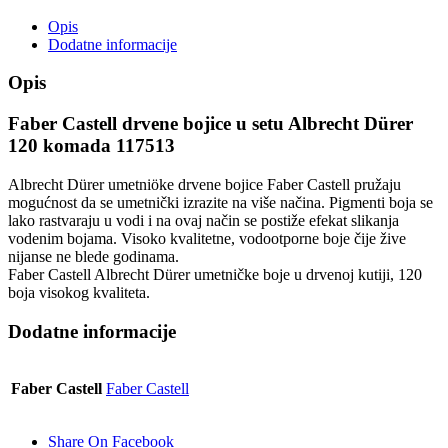
Opis
Dodatne informacije
Opis
Faber Castell drvene bojice u setu Albrecht Dürer
120 komada 117513
Albrecht Dürer umetniöke drvene bojice Faber Castell pružaju
mogućnost da se umetnički izrazite na više načina. Pigmenti boja se
lako rastvaraju u vodi i na ovaj način se postiže efekat slikanja
vodenim bojama. Visoko kvalitetne, vodootporne boje čije žive
nijanse ne blede godinama.
Faber Castell Albrecht Dürer umetničke boje u drvenoj kutiji, 120
boja visokog kvaliteta.
Dodatne informacije
Faber Castell
Faber Castell
Share On Facebook