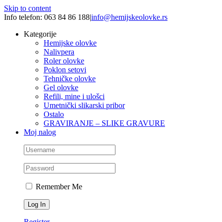
Skip to content
Info telefon: 063 84 86 188
|
info@hemijskeolovke.rs
Kategorije
Hemijske olovke
Nalivpera
Roler olovke
Poklon setovi
Tehničke olovke
Gel olovke
Refili, mine i ulošci
Umetnički slikarski pribor
Ostalo
GRAVIRANJE – SLIKE GRAVURE
Moj nalog
Remember Me
Register