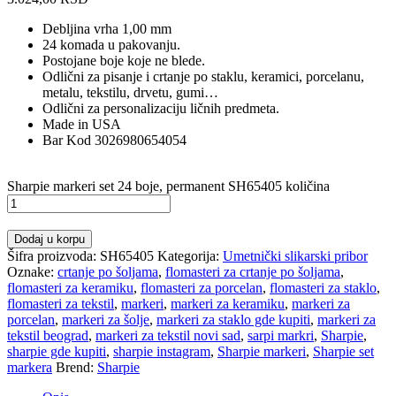
Debljina vrha 1,00 mm
24 komada u pakovanju.
Postojane boje koje ne blede.
Odlični za pisanje i crtanje po staklu, keramici, porcelanu,
metalu, tekstilu, drvetu, gumi…
Odlični za personalizaciju ličnih predmeta.
Made in USA
Bar Kod 3026980654054
Sharpie markeri set 24 boje, permanent SH65405 količina
Dodaj u korpu
Šifra proizvoda:
SH65405
Kategorija:
Umetnički slikarski pribor
Oznake:
crtanje po šoljama
,
flomasteri za crtanje po šoljama
,
flomasteri za keramiku
,
flomasteri za porcelan
,
flomasteri za staklo
,
flomasteri za tekstil
,
markeri
,
markeri za keramiku
,
markeri za
porcelan
,
markeri za šolje
,
markeri za staklo gde kupiti
,
markeri za
tekstil beograd
,
markeri za tekstil novi sad
,
sarpi markri
,
Sharpie
,
sharpie gde kupiti
,
sharpie instagram
,
Sharpie markeri
,
Sharpie set
markera
Brend:
Sharpie