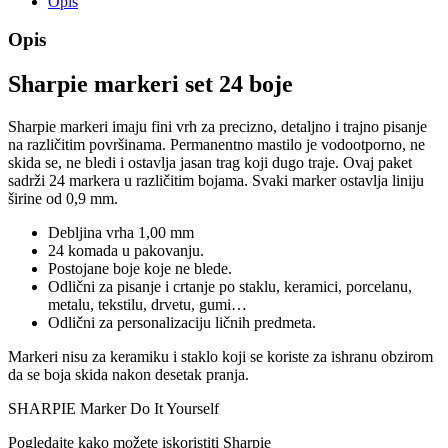
Opis
Opis
Sharpie markeri set 24 boje
Sharpie markeri imaju fini vrh za precizno, detaljno i trajno pisanje
na različitim površinama. Permanentno mastilo je vodootporno, ne
skida se, ne bledi i ostavlja jasan trag koji dugo traje. Ovaj paket
sadrži 24 markera u različitim bojama. Svaki marker ostavlja liniju
širine od 0,9 mm.
Debljina vrha 1,00 mm
24 komada u pakovanju.
Postojane boje koje ne blede.
Odlični za pisanje i crtanje po staklu, keramici, porcelanu,
metalu, tekstilu, drvetu, gumi…
Odlični za personalizaciju ličnih predmeta.
Markeri nisu za keramiku i staklo koji se koriste za ishranu obzirom
da se boja skida nakon desetak pranja.
SHARPIE Marker Do It Yourself
Pogledajte kako možete iskoristiti Sharpie