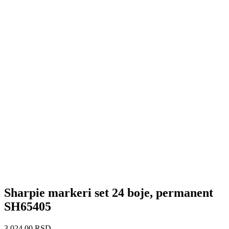
Sharpie markeri set 24 boje, permanent
SH65405
3.024,00
RSD