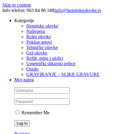
Skip to content
Info telefon: 063 84 86 188
|
info@hemijskeolovke.rs
Kategorije
Hemijske olovke
Nalivpera
Roler olovke
Poklon setovi
Tehničke olovke
Gel olovke
Refili, mine i ulošci
Umetnički slikarski pribor
Ostalo
GRAVIRANJE – SLIKE GRAVURE
Moj nalog
Remember Me
Register