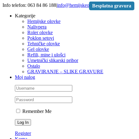
Skip
Info telefon: 063 84 86 188
|
info@hemijskeolovke.rs
Besplatna gravura
to
Kategorije
content
Hemijske olovke
Nalivpera
Roler olovke
Poklon setovi
Tehničke olovke
Gel olovke
Refili, mine i ulošci
Umetnički slikarski pribor
Ostalo
GRAVIRANJE – SLIKE GRAVURE
Moj nalog
Remember Me
Register
Korpa