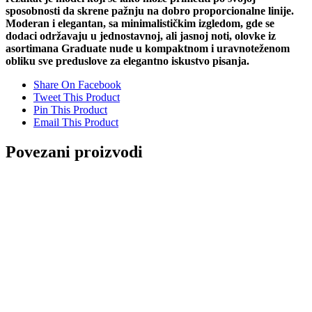
sposobnosti da skrene pažnju na dobro proporcionalne linije.
Moderan i elegantan, sa minimalističkim izgledom, gde se
dodaci održavaju u jednostavnoj, ali jasnoj noti, olovke iz
asortimana Graduate nude u kompaktnom i uravnoteženom
obliku sve preduslove za elegantno iskustvo pisanja.
Share On Facebook
Tweet This Product
Pin This Product
Email This Product
Povezani proizvodi