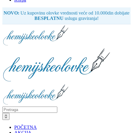
NOVO:
Uz kupovinu olovke vrednosti veće od 10.000din dobijate
BESPLATNU
uslugu graviranja!
Search
for:
POČETNA
AKCIJA