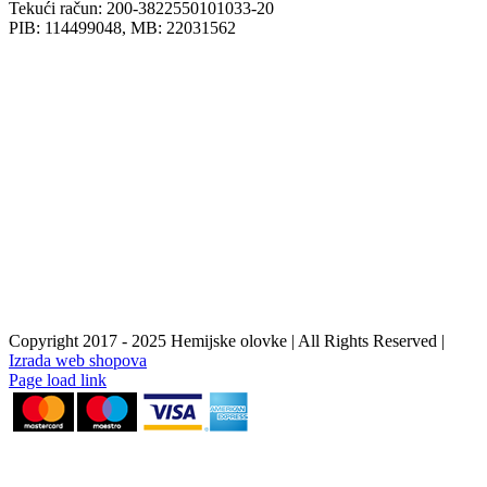
Tekući račun: 200-3822550101033-20
PIB: 114499048, MB: 22031562
Copyright 2017 - 2025 Hemijske olovke | All Rights Reserved |
Izrada web shopova
Instagram
Facebook
YouTube
Page load link