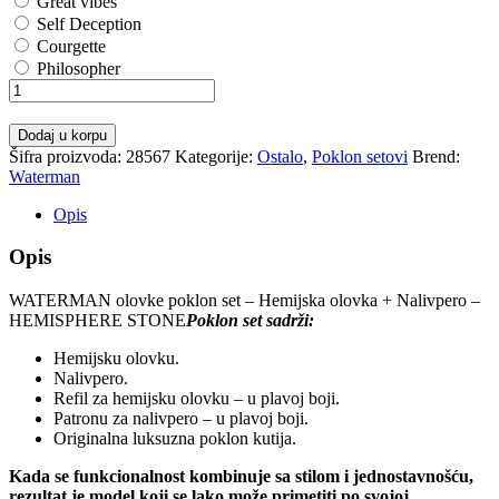
Great vibes
Self Deception
Courgette
Philosopher
WATERMAN
olovke
poklon
Dodaj u korpu
set
Šifra proizvoda:
28567
Kategorije:
Ostalo
,
Poklon setovi
Brend:
-
Waterman
Hemijska
olovka
Opis
+
Nalivpero
Opis
-
HEMISPHERE
WATERMAN olovke poklon set – Hemijska olovka + Nalivpero –
STONE
HEMISPHERE STONE
Poklon set sadrži:
količina
Hemijsku olovku.
Nalivpero.
Refil za hemijsku olovku – u plavoj boji.
Patronu za nalivpero – u plavoj boji.
Originalna luksuzna poklon kutija.
Kada se funkcionalnost kombinuje sa stilom i jednostavnošću,
rezultat je model koji se lako može primetiti po svojoj