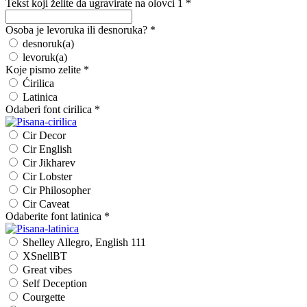
Tekst koji želite da ugravirate na olovci 1
*
Osoba je levoruka ili desnoruka?
*
desnoruk(a)
levoruk(a)
Koje pismo zelite
*
Ćirilica
Latinica
Odaberi font cirilica
*
Cir Decor
Cir English
Cir Jikharev
Cir Lobster
Cir Philosopher
Cir Caveat
Odaberite font latinica
*
Shelley Allegro, English 111
XSnellBT
Great vibes
Self Deception
Courgette