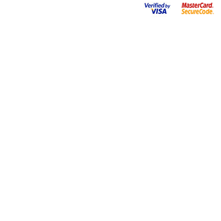
Go
to
Top