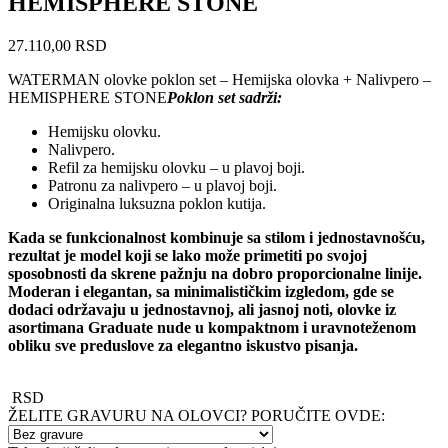
HEMISPHERE STONE
27.110,00
RSD
WATERMAN olovke poklon set – Hemijska olovka + Nalivpero –
HEMISPHERE STONE
Poklon set sadrži:
Hemijsku olovku.
Nalivpero.
Refil za hemijsku olovku – u plavoj boji.
Patronu za nalivpero – u plavoj boji.
Originalna luksuzna poklon kutija.
Kada se funkcionalnost kombinuje sa stilom i jednostavnošću,
rezultat je model koji se lako može primetiti po svojoj
sposobnosti da skrene pažnju na dobro proporcionalne linije.
Moderan i elegantan, sa minimalističkim izgledom, gde se
dodaci održavaju u jednostavnoj, ali jasnoj noti, olovke iz
asortimana Graduate nude u kompaktnom i uravnoteženom
obliku sve preduslove za elegantno iskustvo pisanja.
RSD
ŽELITE GRAVURU NA OLOVCI? PORUČITE OVDE: