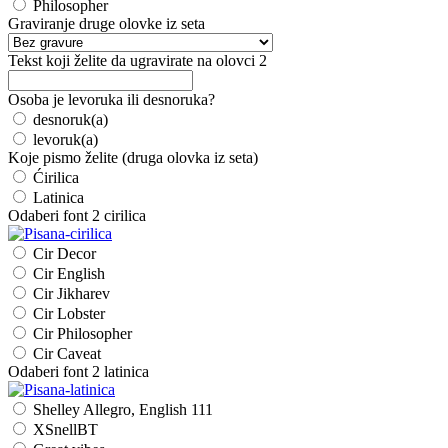
Philosopher
Graviranje druge olovke iz seta
Tekst koji želite da ugravirate na olovci 2
Osoba je levoruka ili desnoruka?
desnoruk(a)
levoruk(a)
Koje pismo želite (druga olovka iz seta)
Ćirilica
Latinica
Odaberi font 2 cirilica
Cir Decor
Cir English
Cir Jikharev
Cir Lobster
Cir Philosopher
Cir Caveat
Odaberi font 2 latinica
Shelley Allegro, English 111
XSnellBT