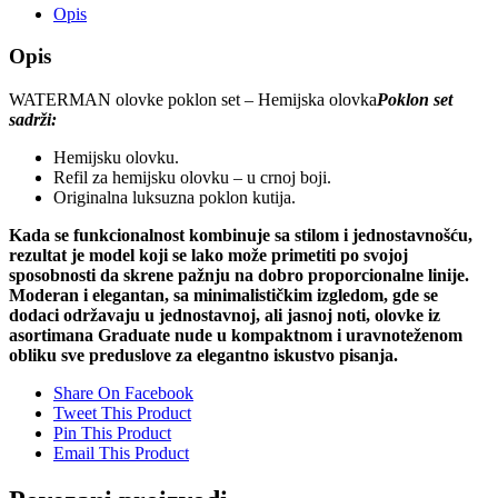
Opis
Opis
WATERMAN olovke poklon set – Hemijska olovka
Poklon set
sadrži:
Hemijsku olovku.
Refil za hemijsku olovku – u crnoj boji.
Originalna luksuzna poklon kutija.
Kada se funkcionalnost kombinuje sa stilom i jednostavnošću,
rezultat je model koji se lako može primetiti po svojoj
sposobnosti da skrene pažnju na dobro proporcionalne linije.
Moderan i elegantan, sa minimalističkim izgledom, gde se
dodaci održavaju u jednostavnoj, ali jasnoj noti, olovke iz
asortimana Graduate nude u kompaktnom i uravnoteženom
obliku sve preduslove za elegantno iskustvo pisanja.
Share On Facebook
Tweet This Product
Pin This Product
Email This Product