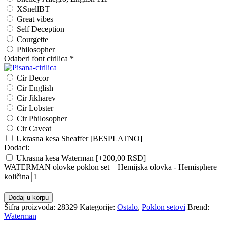
XSnellBT
Great vibes
Self Deception
Courgette
Philosopher
Odaberi font cirilica
*
Cir Decor
Cir English
Cir Jikharev
Cir Lobster
Cir Philosopher
Cir Caveat
Ukrasna kesa Sheaffer [BESPLATNO]
Dodaci:
Ukrasna kesa Waterman
[+200,00 RSD]
WATERMAN olovke poklon set – Hemijska olovka - Hemisphere
količina
Dodaj u korpu
Šifra proizvoda:
28329
Kategorije:
Ostalo
,
Poklon setovi
Brend:
Waterman