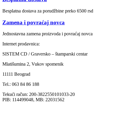
Besplatna dostava za porudžbine preko 6500 rsd
Zamena i povraćaj novca
Jednostavna zamena proizvoda i povraćaj novca
Internet prodavnica:
SISTEM CD / Graversko – štamparski centar
Mlatišumina 2, Vukov spomenik
11111 Beograd
Tel.: 063 84 86 188
Tekući račun: 200-3822550101033-20
PIB: 114499048, MB: 22031562