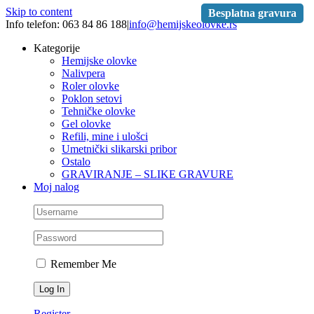
Skip to content
Besplatna gravura
Info telefon: 063 84 86 188
|
info@hemijskeolovke.rs
Kategorije
Hemijske olovke
Nalivpera
Roler olovke
Poklon setovi
Tehničke olovke
Gel olovke
Refili, mine i ulošci
Umetnički slikarski pribor
Ostalo
GRAVIRANJE – SLIKE GRAVURE
Moj nalog
Remember Me
Register