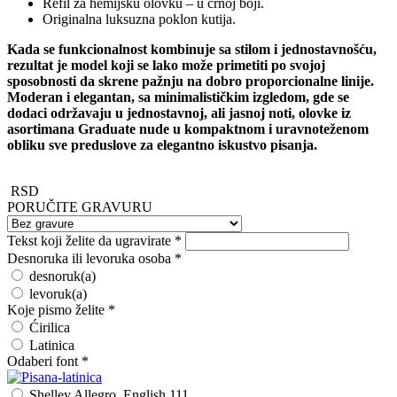
Refil za hemijsku olovku – u crnoj boji.
Originalna luksuzna poklon kutija.
Kada se funkcionalnost kombinuje sa stilom i jednostavnošću,
rezultat je model koji se lako može primetiti po svojoj
sposobnosti da skrene pažnju na dobro proporcionalne linije.
Moderan i elegantan, sa minimalističkim izgledom, gde se
dodaci održavaju u jednostavnoj, ali jasnoj noti, olovke iz
asortimana Graduate nude u kompaktnom i uravnoteženom
obliku sve preduslove za elegantno iskustvo pisanja.
RSD
PORUČITE GRAVURU
Tekst koji želite da ugravirate
*
Desnoruka ili levoruka osoba
*
desnoruk(a)
levoruk(a)
Koje pismo želite
*
Ćirilica
Latinica
Odaberi font
*
Shelley Allegro, English 111