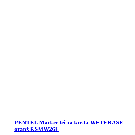
PENTEL Marker tečna kreda WETERASE
oranž P.SMW26F