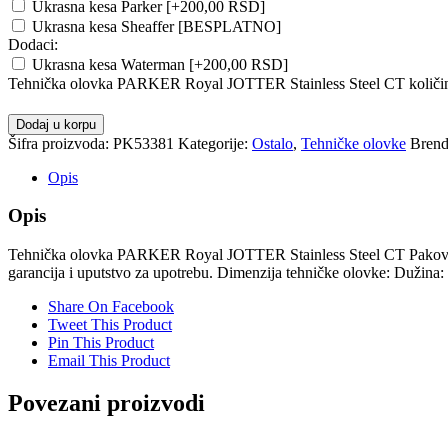
Ukrasna kesa Parker
[+200,00 RSD]
Ukrasna kesa Sheaffer [BESPLATNO]
Dodaci:
Ukrasna kesa Waterman
[+200,00 RSD]
Tehnička olovka PARKER Royal JOTTER Stainless Steel CT količi
Dodaj u korpu
Šifra proizvoda:
PK53381
Kategorije:
Ostalo
,
Tehničke olovke
Bren
Opis
Opis
Tehnička olovka PARKER Royal JOTTER Stainless Steel CT Pakovanje
garancija i uputstvo za upotrebu. Dimenzija tehničke olovke: Dužina
Share On Facebook
Tweet This Product
Pin This Product
Email This Product
Povezani proizvodi