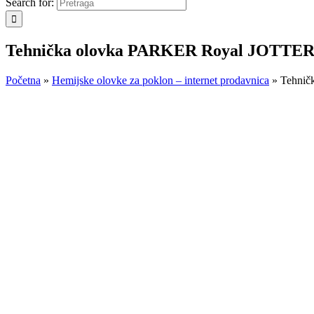
Search for:
Tehnička olovka PARKER Royal JOTTER S
Početna
»
Hemijske olovke za poklon – internet prodavnica
»
Tehnič