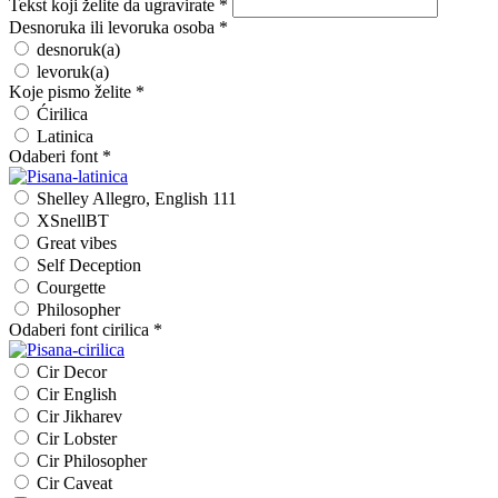
Tekst koji želite da ugravirate
*
Desnoruka ili levoruka osoba
*
desnoruk(a)
levoruk(a)
Koje pismo želite
*
Ćirilica
Latinica
Odaberi font
*
Shelley Allegro, English 111
XSnellBT
Great vibes
Self Deception
Courgette
Philosopher
Odaberi font cirilica
*
Cir Decor
Cir English
Cir Jikharev
Cir Lobster
Cir Philosopher
Cir Caveat