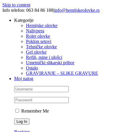
Skip to content
Info telefon: 063 84 86 188
|
info@hemijskeolovke.rs
Kategorije
Hemijske olovke
Nalivpera
Roler olovke
Poklon setovi
Tehničke olovke
Gel olovke
Refili, mine i ulošci
Umetnički slikarski pribor
Ostalo
GRAVIRANJE – SLIKE GRAVURE
Moj nalog
Remember Me
Register