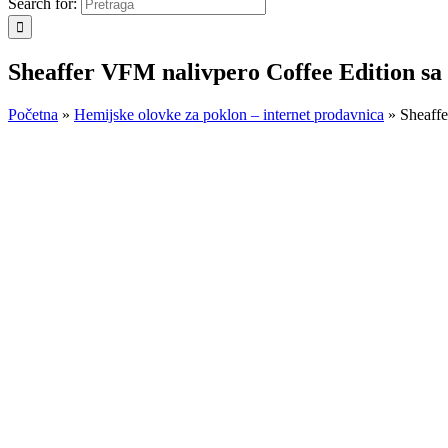
Search for:
Sheaffer VFM nalivpero Coffee Edition s
Početna
»
Hemijske olovke za poklon – internet prodavnica
»
Sheaffe