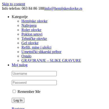
Skip to content
Info telefon: 063 84 86 188
|
info@hemijskeolovke.rs
Kategorije
Hemijske olovke
Nalivpera
Roler olovke
Poklon setovi
Tehničke olovke
Gel olovke
Refili, mine i ulošci
Umetnički slikarski pribor
Ostalo
GRAVIRANJE – SLIKE GRAVURE
Moj nalog
Remember Me
Register