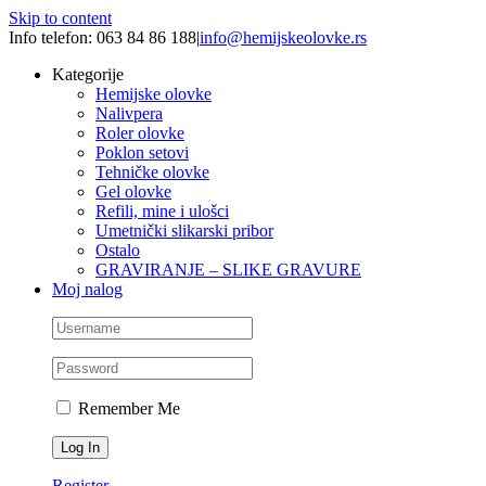
Skip to content
Info telefon: 063 84 86 188
|
info@hemijskeolovke.rs
Kategorije
Hemijske olovke
Nalivpera
Roler olovke
Poklon setovi
Tehničke olovke
Gel olovke
Refili, mine i ulošci
Umetnički slikarski pribor
Ostalo
GRAVIRANJE – SLIKE GRAVURE
Moj nalog
Remember Me
Register