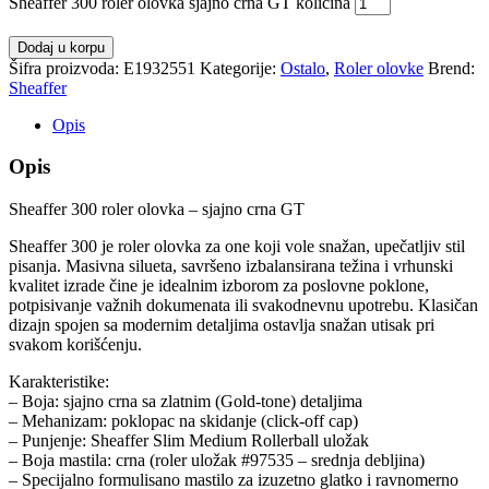
Sheaffer 300 roler olovka sjajno crna GT količina
Dodaj u korpu
Šifra proizvoda:
E1932551
Kategorije:
Ostalo
,
Roler olovke
Brend:
Sheaffer
Opis
Opis
Sheaffer 300 roler olovka – sjajno crna GT
Sheaffer 300 je roler olovka za one koji vole snažan, upečatljiv stil
pisanja. Masivna silueta, savršeno izbalansirana težina i vrhunski
kvalitet izrade čine je idealnim izborom za poslovne poklone,
potpisivanje važnih dokumenata ili svakodnevnu upotrebu. Klasičan
dizajn spojen sa modernim detaljima ostavlja snažan utisak pri
svakom korišćenju.
Karakteristike:
– Boja: sjajno crna sa zlatnim (Gold-tone) detaljima
– Mehanizam: poklopac na skidanje (click-off cap)
– Punjenje: Sheaffer Slim Medium Rollerball uložak
– Boja mastila: crna (roler uložak #97535 – srednja debljina)
– Specijalno formulisano mastilo za izuzetno glatko i ravnomerno