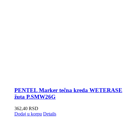
PENTEL Marker tečna kreda WETERASE
žuta P.SMW26G
362,40
RSD
Dodaj u korpu
Details