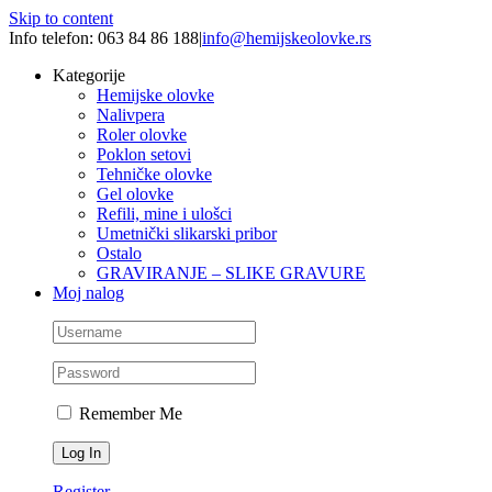
Skip to content
Info telefon: 063 84 86 188
|
info@hemijskeolovke.rs
Kategorije
Hemijske olovke
Nalivpera
Roler olovke
Poklon setovi
Tehničke olovke
Gel olovke
Refili, mine i ulošci
Umetnički slikarski pribor
Ostalo
GRAVIRANJE – SLIKE GRAVURE
Moj nalog
Remember Me
Register