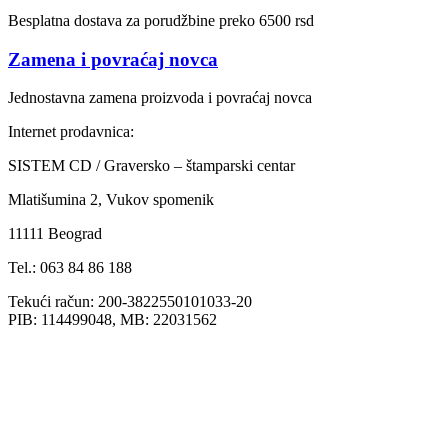
Besplatna dostava za porudžbine preko 6500 rsd
Zamena i povraćaj novca
Jednostavna zamena proizvoda i povraćaj novca
Internet prodavnica:
SISTEM CD / Graversko – štamparski centar
Mlatišumina 2, Vukov spomenik
11111 Beograd
Tel.: 063 84 86 188
Tekući račun: 200-3822550101033-20
PIB: 114499048, MB: 22031562