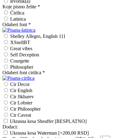
levoruk(a)
Koje pismo želite
*
Ćirilica
Latinica
Odaberi font
*
Shelley Allegro, English 111
XSnellBT
Great vibes
Self Deception
Courgette
Philosopher
Odaberi font cirilica
*
Cir Decor
Cir English
Cir Jikharev
Cir Lobster
Cir Philosopher
Cir Caveat
Ukrasna kesa Sheaffer [BESPLATNO]
Dodaci:
Ukrasna kesa Waterman
[+200,00 RSD]