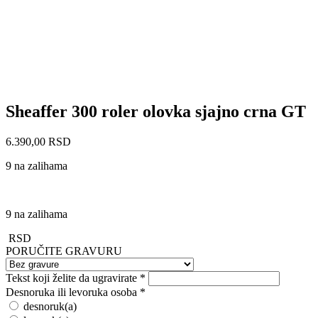
Sheaffer 300 roler olovka sjajno crna GT
6.390,00
RSD
9 na zalihama
9 na zalihama
RSD
PORUČITE GRAVURU
Tekst koji želite da ugravirate
*
Desnoruka ili levoruka osoba
*
desnoruk(a)