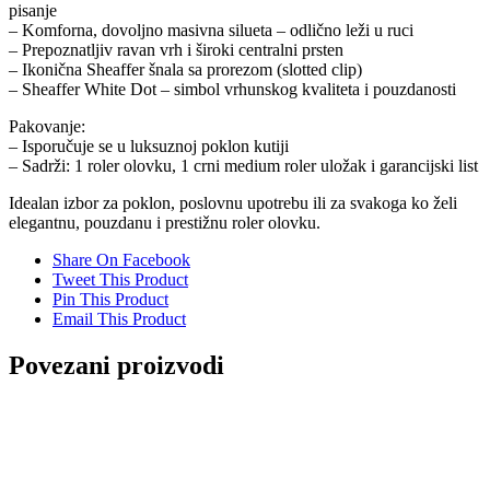
pisanje
– Komforna, dovoljno masivna silueta – odlično leži u ruci
– Prepoznatljiv ravan vrh i široki centralni prsten
– Ikonična Sheaffer šnala sa prorezom (slotted clip)
– Sheaffer White Dot – simbol vrhunskog kvaliteta i pouzdanosti
Pakovanje:
– Isporučuje se u luksuznoj poklon kutiji
– Sadrži: 1 roler olovku, 1 crni medium roler uložak i garancijski list
Idealan izbor za poklon, poslovnu upotrebu ili za svakoga ko želi
elegantnu, pouzdanu i prestižnu roler olovku.
Share On Facebook
Tweet This Product
Pin This Product
Email This Product
Povezani proizvodi