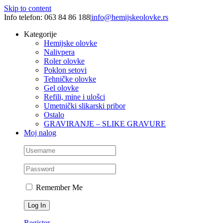
Skip to content
Info telefon: 063 84 86 188
|
info@hemijskeolovke.rs
Kategorije
Hemijske olovke
Nalivpera
Roler olovke
Poklon setovi
Tehničke olovke
Gel olovke
Refili, mine i ulošci
Umetnički slikarski pribor
Ostalo
GRAVIRANJE – SLIKE GRAVURE
Moj nalog
Remember Me
Register