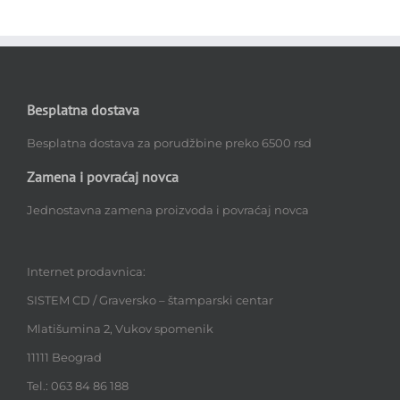
Besplatna dostava
Besplatna dostava za porudžbine preko 6500 rsd
Zamena i povraćaj novca
Jednostavna zamena proizvoda i povraćaj novca
Internet prodavnica:
SISTEM CD / Graversko – štamparski centar
Mlatišumina 2, Vukov spomenik
11111 Beograd
Tel.: 063 84 86 188