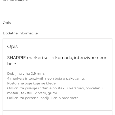
Opis
Dodatne informacije
Opis
SHARPIE markeri set 4 komada, intenzivne neon
boje
Debljina vrha 0,9 mm.
4 markera intenzivnih neon boja u pakovanju.
Postojane boje koje ne blede.
Odlični za pisanje i crtanje po staklu, keramici, porcelanu,
metalu, tekstilu, drvetu, gumi…
Odlični za personalizaciju ličnih predmeta.