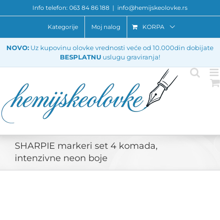
Skip
Info telefon: 063 84 86 188
|
info@hemijskeolovke.rs
to
content
Kategorije
Moj nalog
KORPA
NOVO:
Uz kupovinu olovke vrednosti veće od 10.000din dobijate
BESPLATNU
uslugu graviranja!
SHARPIE markeri set 4 komada,
intenzivne neon boje