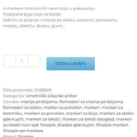
4 markera intenzivnih neon boja u pakovanju.
Postojane boje koje ne blede.
Odlični za pisanje i crtanje po staklu, keramici, porcelanu,
metalu, tekstilu, drvetu, gumi…
SHARPIE
DODAJ U KORPU
markeri
set
4
komada,
Šifra proizvoda:
SH85859
intenzivne
Kategorija:
Umetnički slikarski pribor
neon
Oznake:
crtanje po šoljama
,
flomasteri za crtanje po šoljama
,
boje
flomasteri za staklo
,
marker za porcelan
,
markeri
,
markeri za
količina
keramiku
,
markeri za porcelan
,
markeri za šolje
,
markeri za staklo
gde kupiti
,
markeri za tekstil
,
markeri za tekstil beograd
,
markeri
za tekstil novi sad
,
Sharpie
,
sharpie gde kupiti
,
Sharpie markeri
,
Sharpie set markera
Brend:
Sharpie