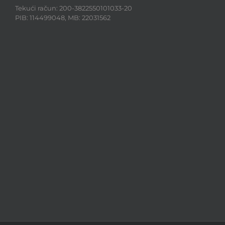
Tekući račun: 200-3822550101033-20
PIB: 114499048, MB: 22031562