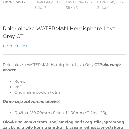
Roler olovka WATERMAN Hemisphere Lava
Grey GT
12.980,00
RSD
Roler olovka WATERMAN Hemisphere Lava Grey GT
Pakovanje
sadrži:
Roler.
Refil.
Originalna poklon kutija.
Dimenzija zatvorene olovke:
Dužina: 150.00mm / Širina: 14.00mm / Težina: 20g
Olovke sa karakterom, spoj smelog pariskog stila, spremnog
za akciju u bilo kom trenutku i klasične jednostavnosti koju