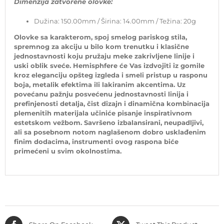
Dimenzija zatvorene olovke:
Dužina: 150.00mm / Širina: 14.00mm / Težina: 20g
Olovke sa karakterom, spoj smelog pariskog stila,
spremnog za akciju u bilo kom trenutku i klasične
jednostavnosti koju pružaju meke zakrivljene linije i
uski oblik sveće. Hemisphfere će Vas izdvojiti iz gomile
kroz eleganciju opšteg izgleda i smeli pristup u rasponu
boja, metalik efektima ili lakiranim akcentima. Uz
povećanu pažnju posvećenu jednostavnosti linija i
prefinjenosti detalja, čist dizajn i dinamična kombinacija
plemenitih materijala učiniće pisanje inspirativnom
estetskom vežbom. Savršeno izbalansirani, neupadljivi,
ali sa posebnom notom naglašenom dobro usklađenim
finim dodacima, instrumenti ovog raspona biće
primećeni u svim okolnostima.