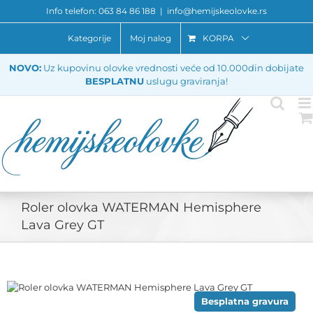
Skip
Info telefon: 063 84 86 188
|
info@hemijskeolovke.rs
to
content
Kategorije
Moj nalog
KORPA
NOVO:
Uz kupovinu olovke vrednosti veće od 10.000din dobijate
BESPLATNU
uslugu graviranja!
Roler olovka WATERMAN Hemisphere
Lava Grey GT
Besplatna gravura