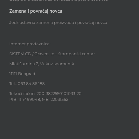
Zamena i povraćaj novca
Jednostavna zamena proizvoda i povraćaj novca
Internet prodavnica:
SISTEM CD / Graversko – štamparski centar
Mlatišumina 2, Vukov spomenik
11111 Beograd
Tel.: 063 84 86 188
Tekući račun: 200-3822550101033-20
PIB: 114499048, MB: 22031562