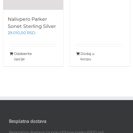
Nalivpero Parker
Sonet Sterling Silver
29.010,00
RSD
Odaberite
Dodaj u
opcije
korpu
Besplatna dostava
Besplatna dostava za porudžbine preko 6500 rsd