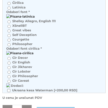
Ćirilica
Latinica
Odaberi font
*
Shelley Allegro, English 111
XSnellBT
Great vibes
Self Deception
Courgette
Philosopher
Odaberi font cirilica
*
Cir Decor
Cir English
Cir Jikharev
Cir Lobster
Cir Philosopher
Cir Caveat
Dodaci:
Ukrasna kesa Waterman
[+200,00 RSD]
U cenu je uračunat PDV