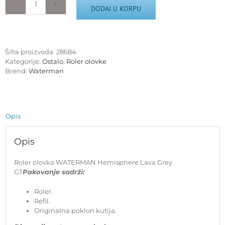
Roler
DODAJ U KORPU
olovka
WATERMAN
Hemisphere
Lava
Šifra proizvoda:
28684
Grey
Kategorije:
Ostalo
,
Roler olovke
GT
Brend:
Waterman
količina
Opis
Opis
Roler olovka WATERMAN Hemisphere Lava Grey
GT
Pakovanje sadrži:
Roler.
Refil.
Originalna poklon kutija.