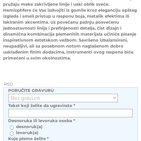
pružaju meke zakrivljene linije i uski oblik sveće.
Hemisphfere će Vas izdvojiti iz gomile kroz eleganciju opšteg
izgleda i smeli pristup u rasponu boja, metalik efektima ili
lakiranim akcentima. Uz povećanu pažnju posvećenu
jednostavnosti linija i prefinjenosti detalja, čist dizajn i
dinamična kombinacija plemenitih materijala učiniće pisanje
inspirativnom estetskom vežbom. Savršeno izbalansirani,
neupadljivi, ali sa posebnom notom naglašenom dobro
usklađenim finim dodacima, instrumenti ovog raspona biće
primećeni u svim okolnostima.
RSD
PORUČITE GRAVURU
Tekst koji želite da ugravirate
*
Desnoruka ili levoruka osoba
*
desnoruk(a)
levoruk(a)
Koje pismo želite
*