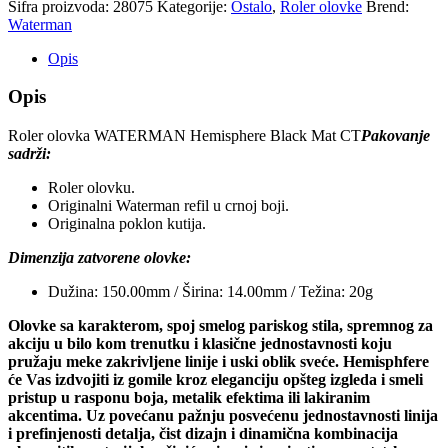
Šifra proizvoda:
28075
Kategorije:
Ostalo
,
Roler olovke
Brend:
Waterman
Opis
Opis
Roler olovka WATERMAN Hemisphere Black Mat CT
Pakovanje
sadrži:
Roler olovku.
Originalni Waterman refil u crnoj boji.
Originalna poklon kutija.
Dimenzija zatvorene olovke:
Dužina: 150.00mm / Širina: 14.00mm / Težina: 20g
Olovke sa karakterom, spoj smelog pariskog stila, spremnog za
akciju u bilo kom trenutku i klasične jednostavnosti koju
pružaju meke zakrivljene linije i uski oblik sveće. Hemisphfere
će Vas izdvojiti iz gomile kroz eleganciju opšteg izgleda i smeli
pristup u rasponu boja, metalik efektima ili lakiranim
akcentima. Uz povećanu pažnju posvećenu jednostavnosti linija
i prefinjenosti detalja, čist dizajn i dinamična kombinacija