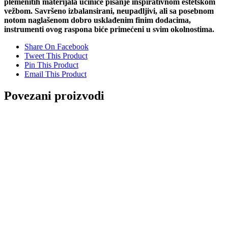
plemenitih materijala učiniće pisanje inspirativnom estetskom
vežbom. Savršeno izbalansirani, neupadljivi, ali sa posebnom
notom naglašenom dobro usklađenim finim dodacima,
instrumenti ovog raspona biće primećeni u svim okolnostima.
Share On Facebook
Tweet This Product
Pin This Product
Email This Product
Povezani proizvodi