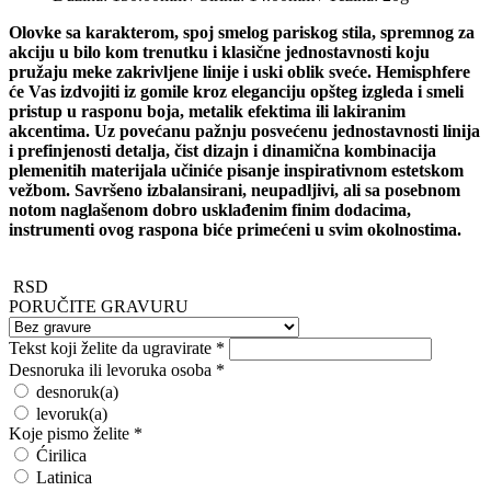
Olovke sa karakterom, spoj smelog pariskog stila, spremnog za
akciju u bilo kom trenutku i klasične jednostavnosti koju
pružaju meke zakrivljene linije i uski oblik sveće. Hemisphfere
će Vas izdvojiti iz gomile kroz eleganciju opšteg izgleda i smeli
pristup u rasponu boja, metalik efektima ili lakiranim
akcentima. Uz povećanu pažnju posvećenu jednostavnosti linija
i prefinjenosti detalja, čist dizajn i dinamična kombinacija
plemenitih materijala učiniće pisanje inspirativnom estetskom
vežbom. Savršeno izbalansirani, neupadljivi, ali sa posebnom
notom naglašenom dobro usklađenim finim dodacima,
instrumenti ovog raspona biće primećeni u svim okolnostima.
RSD
PORUČITE GRAVURU
Tekst koji želite da ugravirate
*
Desnoruka ili levoruka osoba
*
desnoruk(a)
levoruk(a)
Koje pismo želite
*
Ćirilica
Latinica