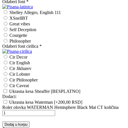
Odaberi font
*
Shelley Allegro, English 111
XSnellBT
Great vibes
Self Deception
Courgette
Philosopher
Odaberi font cirilica
*
Cir Decor
Cir English
Cir Jikharev
Cir Lobster
Cir Philosopher
Cir Caveat
Ukrasna kesa Sheaffer [BESPLATNO]
Dodaci:
Ukrasna kesa Waterman
[+200,00 RSD]
Roler olovka WATERMAN Hemisphere Black Mat CT količina
Dodaj u korpu