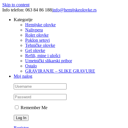
Skip to content
Info telefon: 063 84 86 188
|
info@hemijskeolovke.rs
Kategorije
Hemijske olovke
Nalivpera
Roler olovke
Poklon setovi
Tehničke olovke
Gel olovke
Refili, mine i ulošci
Umetnički slikarski pribor
Ostalo
GRAVIRANJE – SLIKE GRAVURE
Moj nalog
Remember Me
Register