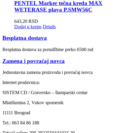
PENTEL Marker tečna kreda MAX
WETERASE plava P.SMW56C
643,20
RSD
Dodaj u korpu
Details
Besplatna dostava
Besplatna dostava za porudžbine preko 6500 rsd
Zamena i povraćaj novca
Jednostavna zamena proizvoda i povraćaj novca
Internet prodavnica:
SISTEM CD / Graversko – štamparski centar
Mlatišumina 2, Vukov spomenik
11111 Beograd
Tel.: 063 84 86 188
Tekući račun: 200-3822550101033-20