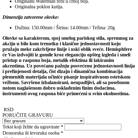
Originalni Waterman refil u crnoj boji.
Originalna poklon kutija.
Dimenzija zatvorene olovke:
Dužina: 150.00mm / Širina: 14.00mm / Težina: 20g
Olovke sa karakterom, spoj smelog pariskog stila, spremnog za
akciju u bilo kom trenutku i klasične jednostavnosti koju
pružaju meke zakrivljene linije i uski oblik sveće. Hemisphfere
će Vas izdvojiti iz gomile kroz eleganciju opšteg izgleda i smeli
pristup u rasponu boja, metalik efektima ili lakiranim
akcentima. Uz povećanu pažnju posvećenu jednostavnosti linija
i prefinjenosti detalja, čist dizajn i dinamična kombinacija
plemenitih materijala učiniće pisanje inspirativnom estetskom
vežbom. Savršeno izbalansirani, neupadljivi, ali sa posebnom
notom naglašenom dobro usklađenim finim dodacima,
instrumenti ovog raspona biće primećeni u svim okolnostima.
RSD
PORUČITE GRAVURU
Tekst koji želite da ugravirate
*
Desnoruka ili levoruka osoba
*