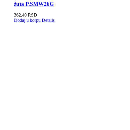
žuta P.SMW26G
362,40
RSD
Dodaj u korpu
Details