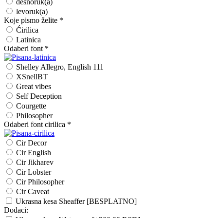
desnoruk(a)
levoruk(a)
Koje pismo želite
*
Ćirilica
Latinica
Odaberi font
*
Shelley Allegro, English 111
XSnellBT
Great vibes
Self Deception
Courgette
Philosopher
Odaberi font cirilica
*
Cir Decor
Cir English
Cir Jikharev
Cir Lobster
Cir Philosopher
Cir Caveat
Ukrasna kesa Sheaffer [BESPLATNO]
Dodaci: