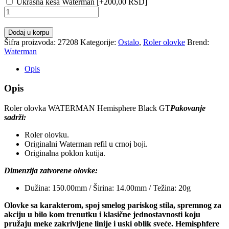
Ukrasna kesa Waterman
[+200,00 RSD]
Roler
olovka
WATERMAN
Dodaj u korpu
Hemisphere
Šifra proizvoda:
27208
Kategorije:
Ostalo
,
Roler olovke
Brend:
Black
Waterman
GT
količina
Opis
Opis
Roler olovka WATERMAN Hemisphere Black GT
Pakovanje
sadrži:
Roler olovku.
Originalni Waterman refil u crnoj boji.
Originalna poklon kutija.
Dimenzija zatvorene olovke:
Dužina: 150.00mm / Širina: 14.00mm / Težina: 20g
Olovke sa karakterom, spoj smelog pariskog stila, spremnog za
akciju u bilo kom trenutku i klasične jednostavnosti koju
pružaju meke zakrivljene linije i uski oblik sveće. Hemisphfere