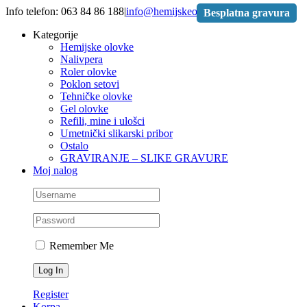
Skip
Info telefon: 063 84 86 188
|
info@hemijskeolovke.rs
Besplatna gravura
to
Kategorije
content
Hemijske olovke
Nalivpera
Roler olovke
Poklon setovi
Tehničke olovke
Gel olovke
Refili, mine i ulošci
Umetnički slikarski pribor
Ostalo
GRAVIRANJE – SLIKE GRAVURE
Moj nalog
Remember Me
Register
Korpa