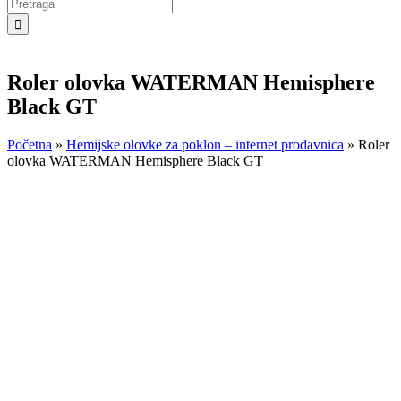
Search
for:
Roler olovka WATERMAN Hemisphere
Black GT
Početna
»
Hemijske olovke za poklon – internet prodavnica
»
Roler
olovka WATERMAN Hemisphere Black GT