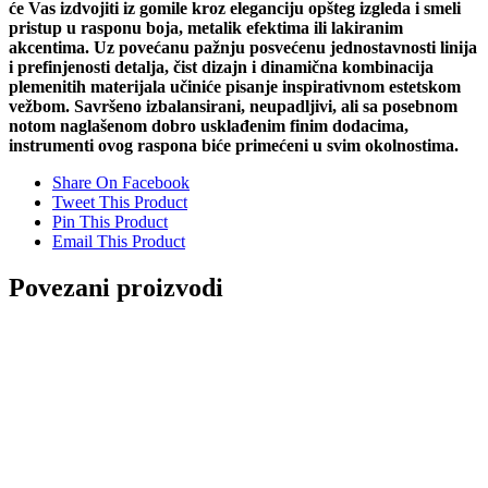
će Vas izdvojiti iz gomile kroz eleganciju opšteg izgleda i smeli
pristup u rasponu boja, metalik efektima ili lakiranim
akcentima. Uz povećanu pažnju posvećenu jednostavnosti linija
i prefinjenosti detalja, čist dizajn i dinamična kombinacija
plemenitih materijala učiniće pisanje inspirativnom estetskom
vežbom. Savršeno izbalansirani, neupadljivi, ali sa posebnom
notom naglašenom dobro usklađenim finim dodacima,
instrumenti ovog raspona biće primećeni u svim okolnostima.
Share On Facebook
Tweet This Product
Pin This Product
Email This Product
Povezani proizvodi