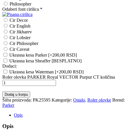
Philosopher
Odaberi font cirilica
*
Cir Decor
Cir English
Cir Jikharev
Cir Lobster
Cir Philosopher
Cir Caveat
Ukrasna kesa Parker
[+200,00 RSD]
Ukrasna kesa Sheaffer [BESPLATNO]
Dodaci:
Ukrasna kesa Waterman
[+200,00 RSD]
Roler olovka PARKER Royal VECTOR Purpur CT količina
Dodaj u korpu
Šifra proizvoda:
PK25595
Kategorije:
Ostalo
,
Roler olovke
Brend:
Parker
Opis
Opis