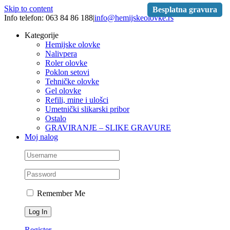
Skip to content
Besplatna gravura
Info telefon: 063 84 86 188
|
info@hemijskeolovke.rs
Kategorije
Hemijske olovke
Nalivpera
Roler olovke
Poklon setovi
Tehničke olovke
Gel olovke
Refili, mine i ulošci
Umetnički slikarski pribor
Ostalo
GRAVIRANJE – SLIKE GRAVURE
Moj nalog
Remember Me
Register