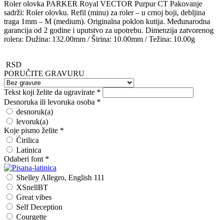
Roler olovka PARKER Royal VECTOR Purpur CT Pakovanje
sadrži: Roler olovku. Refil (minu) za roler – u crnoj boji, debljina
traga 1mm – M (medium). Originalna poklon kutija. Međunarodna
garancija od 2 godine i uputstvo za upotrebu. Dimenzija zatvorenog
rolera: Dužina: 132.00mm / Širina: 10.00mm / Težina: 10.00g
RSD
PORUČITE GRAVURU
Tekst koji želite da ugravirate
*
Desnoruka ili levoruka osoba
*
desnoruk(a)
levoruk(a)
Koje pismo želite
*
Ćirilica
Latinica
Odaberi font
*
Shelley Allegro, English 111
XSnellBT
Great vibes
Self Deception
Courgette