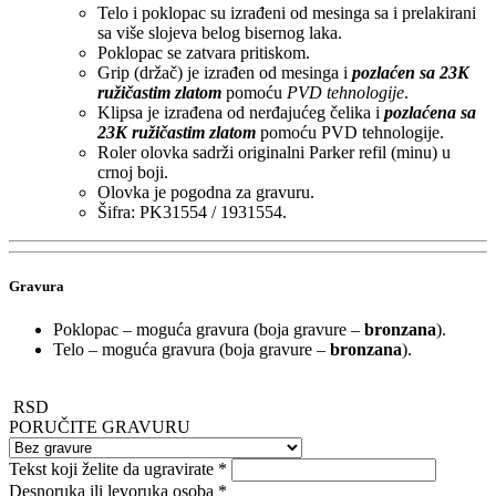
Telo i poklopac su izrađeni od mesinga sa i prelakirani
sa više slojeva belog bisernog laka.
Poklopac se zatvara pritiskom.
Grip (držač) je izrađen od mesinga i
pozlaćen sa 23K
ružičastim zlatom
pomoću
PVD tehnologije
.
Klipsa je izrađena od nerđajućeg čelika i
pozlaćena sa
23K ružičastim zlatom
pomoću PVD tehnologije.
Roler olovka sadrži originalni Parker refil (minu) u
crnoj boji.
Olovka je pogodna za gravuru.
Šifra: PK31554 / 1931554.
Gravura
Poklopac – moguća gravura (boja gravure –
bronzana
).
Telo – moguća gravura (boja gravure –
bronzana
).
RSD
PORUČITE GRAVURU
Tekst koji želite da ugravirate
*
Desnoruka ili levoruka osoba
*