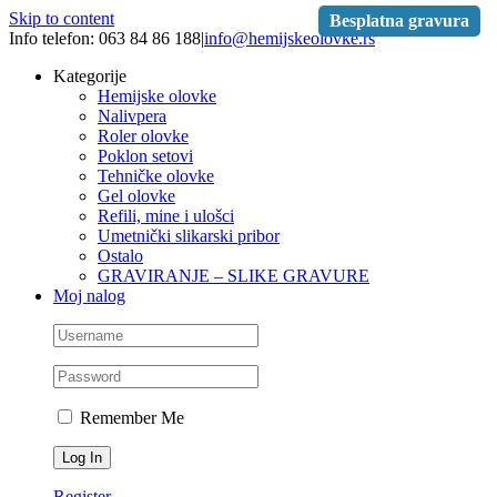
Skip to content
Besplatna gravura
Info telefon: 063 84 86 188
|
info@hemijskeolovke.rs
Kategorije
Hemijske olovke
Nalivpera
Roler olovke
Poklon setovi
Tehničke olovke
Gel olovke
Refili, mine i ulošci
Umetnički slikarski pribor
Ostalo
GRAVIRANJE – SLIKE GRAVURE
Moj nalog
Remember Me
Register