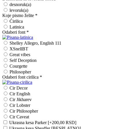
desnoruk(a)
levoruk(a)
Koje pismo želite
*
Ćirilica
Latinica
Odaberi font
*
Shelley Allegro, English 111
XSnellBT
Great vibes
Self Deception
Courgette
Philosopher
Odaberi font cirilica
*
Cir Decor
Cir English
Cir Jikharev
Cir Lobster
Cir Philosopher
Cir Caveat
Ukrasna kesa Parker
[+200,00 RSD]
Ukrasna kesa Sheaffer [BESPLATNO]