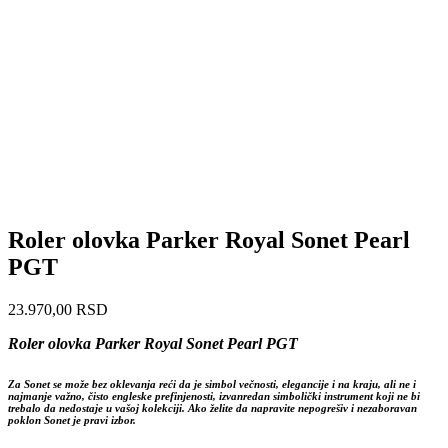
Roler olovka Parker Royal Sonet Pearl
PGT
23.970,00
RSD
Roler olovka Parker Royal Sonet Pearl PGT
Za Sonet se može bez oklevanja reći da je simbol večnosti, elegancije i na kraju, ali ne i
najmanje važno, čisto engleske prefinjenosti, izvanredan simbolički instrument koji ne bi
trebalo da nedostaje u vašoj kolekciji. Ako želite da napravite nepogrešiv i nezaboravan
poklon Sonet je pravi izbor.