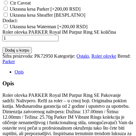
Cir Caveat
Ukrasna kesa Parker
[+200,00 RSD]
Ukrasna kesa Sheaffer [BESPLATNO]
Dodaci:
Ukrasna kesa Waterman
[+200,00 RSD]
Roler olovka PARKER Royal IM Purpur Ring SE količina
Dodaj u korpu
Šifra proizvoda:
PK72950
Kategorije:
Ostalo
,
Roler olovke
Brend:
Parker
Opis
Opis
Roler olovka PARKER Royal IM Purpur Ring SE Pakovanje
sadrži: Nalivpero. Refil za roler – u crnoj boji. Originalna poklon
kutija. Međunarodna garancija od 2 godine i uputstvo za upotrebu.
Dimenzija zatvorenog nalivpera: Dužina: 137.00mm / Širina:
12.00mm / Težina: 25.70g Parker IM Vibrant Rings kolekcija je
oličenje nenametljivog i funkcionalnog stila, omogućavajući Vam da
ostavite svoj pečat u profesionalnom okruženju tako što ćete biti
suptilni, ali prepoznatljivi. Inspirisana trenutnim trendom luksuza za