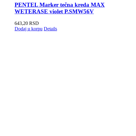
PENTEL Marker tečna kreda MAX
WETERASE violet P.SMW56V
643,20
RSD
Dodaj u korpu
Details