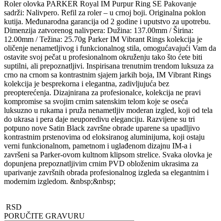
Roler olovka PARKER Royal IM Purpur Ring SE Pakovanje
sadrži: Nalivpero. Refil za roler – u crnoj boji. Originalna poklon
kutija. Međunarodna garancija od 2 godine i uputstvo za upotrebu.
Dimenzija zatvorenog nalivpera: Dužina: 137.00mm / Širina:
12.00mm / Težina: 25.70g Parker IM Vibrant Rings kolekcija je
oličenje nenametljivog i funkcionalnog stila, omogućavajući Vam da
ostavite svoj pečat u profesionalnom okruženju tako što ćete biti
suptilni, ali prepoznatljivi. Inspirisana trenutnim trendom luksuza za
crno na crnom sa kontrastnim sjajem jarkih boja, IM Vibrant Rings
kolekcija je besprekorna i elegantna, zadivljujuća bez
preopterećenja. Dizajnirana za profesionalce, kolekcija ne pravi
kompromise sa svojim crnim satenskim telom koje se oseća
luksuzno u rukama i pruža nenametljiv moderan izgled, koji od tela
do ukrasa i pera daje neuporedivu eleganciju. Razvijene su tri
potpuno nove Satin Black završne obrade uparene sa upadljivo
kontrastnim prstenovima od eloksiranog aluminijuma, koji ostaju
verni funkcionalnom, pametnom i uglađenom dizajnu IM-a i
završeni sa Parker-ovom kultnom klipsom strelice. Svaka olovka je
dopunjena prepoznatljivim crnim PVD obloženim ukrasima za
uparivanje završnih obrada profesionalnog izgleda sa elegantnim i
modernim izgledom. &nbsp;&nbsp;
RSD
PORUČITE GRAVURU