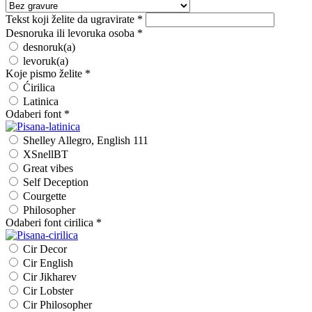
Tekst koji želite da ugravirate
*
Desnoruka ili levoruka osoba
*
desnoruk(a)
levoruk(a)
Koje pismo želite
*
Ćirilica
Latinica
Odaberi font
*
Shelley Allegro, English 111
XSnellBT
Great vibes
Self Deception
Courgette
Philosopher
Odaberi font cirilica
*
Cir Decor
Cir English
Cir Jikharev
Cir Lobster
Cir Philosopher