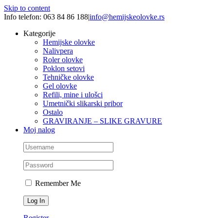
Skip to content
Info telefon: 063 84 86 188
|
info@hemijskeolovke.rs
Kategorije
Hemijske olovke
Nalivpera
Roler olovke
Poklon setovi
Tehničke olovke
Gel olovke
Refili, mine i ulošci
Umetnički slikarski pribor
Ostalo
GRAVIRANJE – SLIKE GRAVURE
Moj nalog
Remember Me
Register