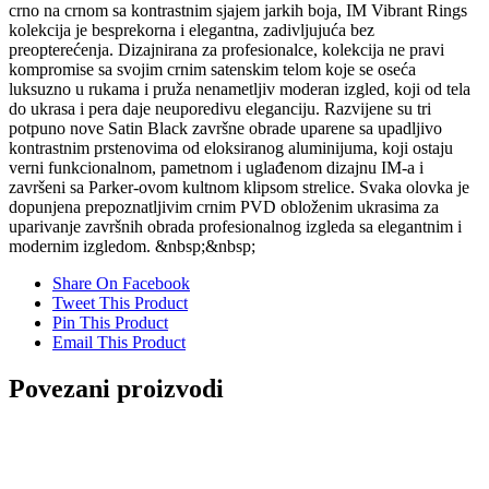
crno na crnom sa kontrastnim sjajem jarkih boja, IM Vibrant Rings
kolekcija je besprekorna i elegantna, zadivljujuća bez
preopterećenja. Dizajnirana za profesionalce, kolekcija ne pravi
kompromise sa svojim crnim satenskim telom koje se oseća
luksuzno u rukama i pruža nenametljiv moderan izgled, koji od tela
do ukrasa i pera daje neuporedivu eleganciju. Razvijene su tri
potpuno nove Satin Black završne obrade uparene sa upadljivo
kontrastnim prstenovima od eloksiranog aluminijuma, koji ostaju
verni funkcionalnom, pametnom i uglađenom dizajnu IM-a i
završeni sa Parker-ovom kultnom klipsom strelice. Svaka olovka je
dopunjena prepoznatljivim crnim PVD obloženim ukrasima za
uparivanje završnih obrada profesionalnog izgleda sa elegantnim i
modernim izgledom. &nbsp;&nbsp;
Share On Facebook
Tweet This Product
Pin This Product
Email This Product
Povezani proizvodi