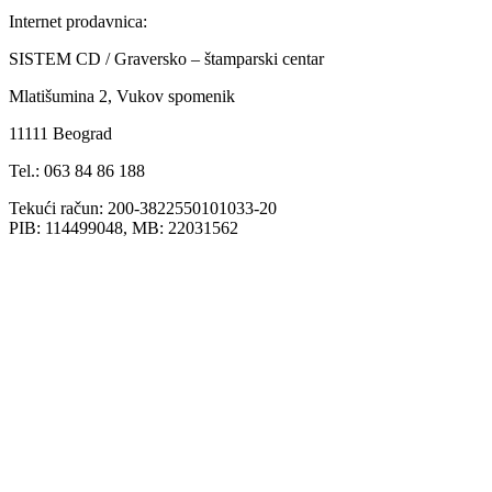
Internet prodavnica:
SISTEM CD / Graversko – štamparski centar
Mlatišumina 2, Vukov spomenik
11111 Beograd
Tel.: 063 84 86 188
Tekući račun: 200-3822550101033-20
PIB: 114499048, MB: 22031562