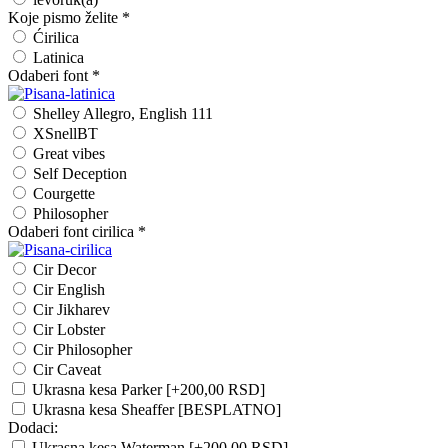
Koje pismo želite
*
Ćirilica
Latinica
Odaberi font
*
Shelley Allegro, English 111
XSnellBT
Great vibes
Self Deception
Courgette
Philosopher
Odaberi font cirilica
*
Cir Decor
Cir English
Cir Jikharev
Cir Lobster
Cir Philosopher
Cir Caveat
Ukrasna kesa Parker
[+200,00 RSD]
Ukrasna kesa Sheaffer [BESPLATNO]
Dodaci:
Ukrasna kesa Waterman
[+200,00 RSD]