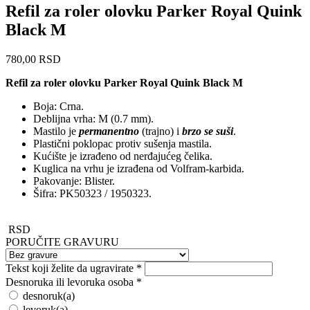
Refil za roler olovku Parker Royal Quink
Black M
780,00
RSD
Refil za roler olovku Parker Royal Quink Black M
Boja: Crna.
Deblijna vrha: M (0.7 mm).
Mastilo je
permanentno
(trajno) i
brzo se suši
.
Plastični poklopac protiv sušenja mastila.
Kućište je izrađeno od nerđajućeg čelika.
Kuglica na vrhu je izrađena od Volfram-karbida.
Pakovanje: Blister.
Šifra: PK50323 / 1950323.
RSD
PORUČITE GRAVURU
Tekst koji želite da ugravirate
*
Desnoruka ili levoruka osoba
*
desnoruk(a)
levoruk(a)