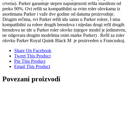
crvena). Parker garantuje stepen napunjenosti refila mastilom od
preko 90%. Ovi refili su kompatibilni sa svim roler olovkama iz
asortimana Parker i važe dve godine od datuma proizvodnje.
Drugim rečima, svi Parker refili idu samo u Parker rolere, I nisu
kompatibilni za rolere drugih brendova i nijedan drugi refil drugih
brendova ne ide u Parker roler olovke (njegov model je jedinstven,
ne odgovara drugim modelima osim marke Parker) . Refil za roler
olovku Parker Royal Quink Black M je proizveden u Francuskoj.
Share On Facebook
Tweet This Product
Pin This Product
Email This Product
Povezani proizvodi