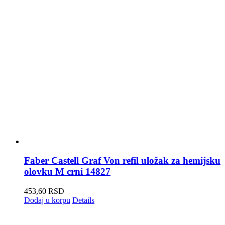
Faber Castell Graf Von refil uložak za hemijsku
olovku M crni 14827
453,60
RSD
Dodaj u korpu
Details