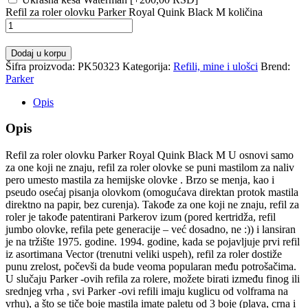
Refil za roler olovku Parker Royal Quink Black M količina
Dodaj u korpu
Šifra proizvoda:
PK50323
Kategorija:
Refili, mine i ulošci
Brend:
Parker
Opis
Opis
Refil za roler olovku Parker Royal Quink Black M U osnovi samo
za one koji ne znaju, refil za roler olovke se puni mastilom za naliv
pero umesto mastila za hemijske olovke . Brzo se menja, kao i
pseudo osećaj pisanja olovkom (omogućava direktan protok mastila
direktno na papir, bez curenja). Takođe za one koji ne znaju, refil za
roler je takođe patentirani Parkerov izum (pored kertridža, refil
jumbo olovke, refila pete generacije – već dosadno, ne :)) i lansiran
je na tržište 1975. godine. 1994. godine, kada se pojavljuje prvi refil
iz asortimana Vector (trenutni veliki uspeh), refil za roler dostiže
punu zrelost, počevši da bude veoma popularan među potrošačima.
U slučaju Parker -ovih refila za rolere, možete birati između finog ili
srednjeg vrha , svi Parker -ovi refili imaju kuglicu od volframa na
vrhu), a što se tiče boje mastila imate paletu od 3 boje (plava, crna i