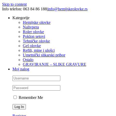
Skip to content
Info telefon: 063 84 86 188
|
info@hemijskeolovke.rs
Kategorije
Hemijske olovke
Nalivpera
Roler olovke
Poklon setovi
Tehničke olovke
Gel olovke
Refili, mine i ulošci
Umetnički slikarski pribor
Ostalo
GRAVIRANJE – SLIKE GRAVURE
Moj nalog
Remember Me
Register