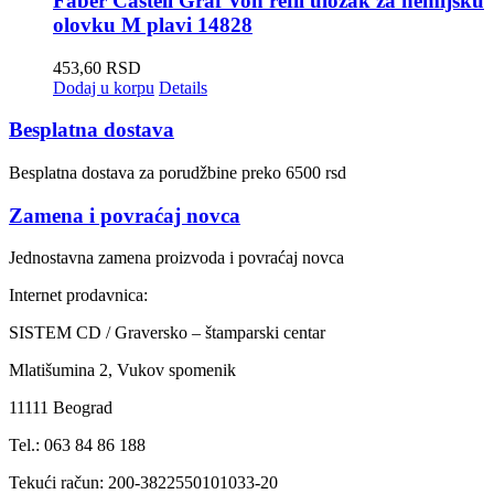
Faber Castell Graf Von refil uložak za hemijsku
olovku M plavi 14828
453,60
RSD
Dodaj u korpu
Details
Besplatna dostava
Besplatna dostava za porudžbine preko 6500 rsd
Zamena i povraćaj novca
Jednostavna zamena proizvoda i povraćaj novca
Internet prodavnica:
SISTEM CD / Graversko – štamparski centar
Mlatišumina 2, Vukov spomenik
11111 Beograd
Tel.: 063 84 86 188
Tekući račun: 200-3822550101033-20