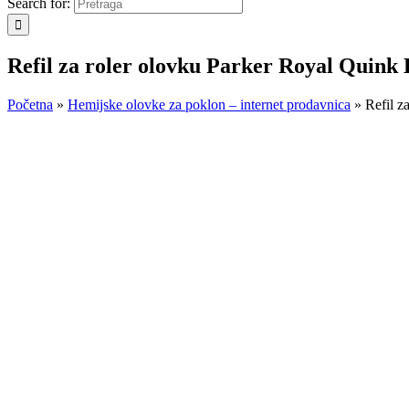
Search for:
Refil za roler olovku Parker Royal Quink 
Početna
»
Hemijske olovke za poklon – internet prodavnica
»
Refil z