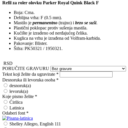
Refil za roler olovku Parker Royal Quink Black F
Boja: Crna.
Deblijna vrha: F (0.5 mm).
Mastilo je
permanentno
(trajno) i
brzo se suši
.
Plastični poklopac protiv sušenja mastila.
Kućište je izrađeno od nerđajućeg čelika.
Kuglica na vrhu je izrađena od Volfram-karbida.
Pakovanje: Blister.
Šifra: PK50321 / 1950321.
RSD
PORUČITE GRAVURU
Tekst koji želite da ugravirate
*
Desnoruka ili levoruka osoba
*
desnoruk(a)
levoruk(a)
Koje pismo želite
*
Ćirilica
Latinica
Odaberi font
*
Shelley Allegro, English 111