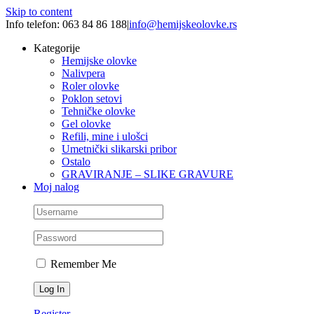
Skip to content
Info telefon: 063 84 86 188
|
info@hemijskeolovke.rs
Kategorije
Hemijske olovke
Nalivpera
Roler olovke
Poklon setovi
Tehničke olovke
Gel olovke
Refili, mine i ulošci
Umetnički slikarski pribor
Ostalo
GRAVIRANJE – SLIKE GRAVURE
Moj nalog
Remember Me
Register