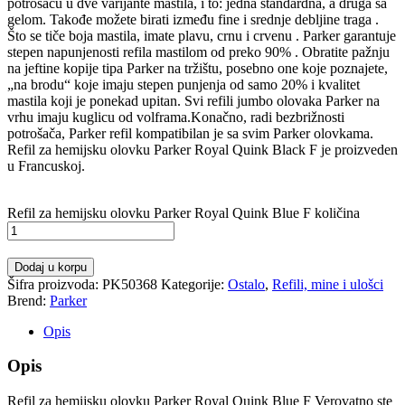
potrošaču u dve varijante mastila, i to: jedna standardna, a druga sa
gelom. Takođe možete birati između fine i srednje debljine traga .
Što se tiče boja mastila, imate plavu, crnu i crvenu . Parker garantuje
stepen napunjenosti refila mastilom od preko 90% . Obratite pažnju
na jeftine kopije tipa Parker na tržištu, posebno one koje poznajete,
„na brodu“ koje imaju stepen punjenja od samo 20% i kvalitet
mastila koji je ponekad upitan. Svi refili jumbo olovaka Parker na
vrhu imaju kuglicu od volframa.Konačno, radi bezbrižnosti
potrošača, Parker refil kompatibilan je sa svim Parker olovkama.
Refil za hemijsku olovku Parker Royal Quink Black F je proizveden
u Francuskoj.
Refil za hemijsku olovku Parker Royal Quink Blue F količina
Dodaj u korpu
Šifra proizvoda:
PK50368
Kategorije:
Ostalo
,
Refili, mine i ulošci
Brend:
Parker
Opis
Opis
Refil za hemijsku olovku Parker Royal Quink Blue F Verovatno ste