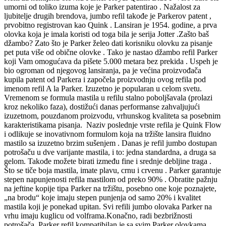
umorni od toliko izuma koje je Parker patentirao . Nažalost za
ljubitelje drugih brendova, jumbo refil takođe je Parkerov patent ,
prvobitno registrovan kao Quink . Lansiran je 1954. godine, a prva
olovka koja je imala koristi od toga bila je serija Jotter .Zašto baš
džambo? Zato što je Parker želeo dati korisniku olovku za pisanje
pet puta više od obične olovke . Tako je nastao džambo refil Parker
koji Vam omogućava da pišete 5.000 metara bez prekida . Uspeh je
bio ogroman od njegovog lansiranja, pa je većina proizvođača
kupila patent od Parkera i započela proizvodnju ovog refila pod
imenom refil A la Parker. Izuzetno je popularan u celom svetu.
Vremenom se formula mastila u refilu stalno poboljšavala (prolazi
kroz nekoliko faza), dostižući danas performanse zahvaljujući
izuzetnom, pouzdanom proizvodu, vrhunskog kvaliteta sa posebnim
karakteristikama pisanja. Naziv poslednje vrste refila je Quink Flow
i odlikuje se inovativnom formulom koja na tržište lansira fluidno
mastilo sa izuzetno brzim sušenjem . Danas je refil jumbo dostupan
potrošaču u dve varijante mastila, i to: jedna standardna, a druga sa
gelom. Takođe možete birati između fine i srednje debljine traga .
Što se tiče boja mastila, imate plavu, crnu i crvenu . Parker garantuje
stepen napunjenosti refila mastilom od preko 90% . Obratite pažnju
na jeftine kopije tipa Parker na tržištu, posebno one koje poznajete,
„na brodu“ koje imaju stepen punjenja od samo 20% i kvalitet
mastila koji je ponekad upitan. Svi refili jumbo olovaka Parker na
vrhu imaju kuglicu od volframa.Konačno, radi bezbrižnosti
potrošača, Parker refil kompatibilan je sa svim Parker olovkama.