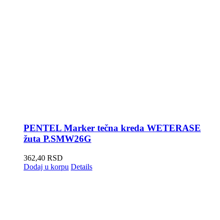
PENTEL Marker tečna kreda WETERASE
žuta P.SMW26G
362,40
RSD
Dodaj u korpu
Details