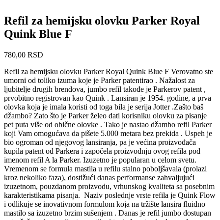
Refil za hemijsku olovku Parker Royal
Quink Blue F
780,00
RSD
Refil za hemijsku olovku Parker Royal Quink Blue F Verovatno ste
umorni od toliko izuma koje je Parker patentirao . Nažalost za
ljubitelje drugih brendova, jumbo refil takođe je Parkerov patent ,
prvobitno registrovan kao Quink . Lansiran je 1954. godine, a prva
olovka koja je imala koristi od toga bila je serija Jotter .Zašto baš
džambo? Zato što je Parker želeo dati korisniku olovku za pisanje
pet puta više od obične olovke . Tako je nastao džambo refil Parker
koji Vam omogućava da pišete 5.000 metara bez prekida . Uspeh je
bio ogroman od njegovog lansiranja, pa je većina proizvođača
kupila patent od Parkera i započela proizvodnju ovog refila pod
imenom refil A la Parker. Izuzetno je popularan u celom svetu.
Vremenom se formula mastila u refilu stalno poboljšavala (prolazi
kroz nekoliko faza), dostižući danas performanse zahvaljujući
izuzetnom, pouzdanom proizvodu, vrhunskog kvaliteta sa posebnim
karakteristikama pisanja. Naziv poslednje vrste refila je Quink Flow
i odlikuje se inovativnom formulom koja na tržište lansira fluidno
mastilo sa izuzetno brzim sušenjem . Danas je refil jumbo dostupan