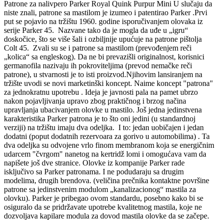
Patrone za nalivpero Parker Royal Quink Purpur Mini U slučaju da
niste znali, patrone sa mastilom je izumeo i patentirao Parker .Prvi
put se pojavio na tržištu 1960. godine isporučivanjem olovaka iz
serije Parker 45. Nazvane tako da je mogla da uđe u „igru“
doskočice, što se više šali i ozbiljnije upućuje na patrone pištolja
Colt 45. Zvali su se i patrone sa mastilom (prevođenjem reči
„kolica“ sa engleskog). Da ne bi prevazišli originalnost, korisnici
germanofila nazivaju ih pokroviteljima (prevod nemačke reči
patrone), u stvarnosti je to isti proizvod.Njihovim lansiranjem na
tržište uvodi se novi marketinški koncept. Naime koncept "patrona"
za jednokratnu upotrebu . Ideja je javnosti pala na pamet ubrzo
nakon pojavljivanja upravo zbog praktičnog i brzog načina
upravljanja ubacivanjem olovke u mastilo. Još jedna jedinstvena
karakteristika Parker patrona je to što oni jedini (u standardnoj
verziji) na tržištu imaju dva odeljka. I to: jedan uobičajen i jedan
dodatni (poput dodatnih rezervoara za gorivo u automobilima) . Ta
dva odeljka su odvojene vrlo finom membranom koja se energičnim
udarcem "čvrgom" nanetog na kertridž lomi i omogućava vam da
napišete još dve stranice. Olovke iz kompanije Parker rade
isključivo sa Parker patronama. I ne podudaraju sa drugim
modelima, drugih brendova. (veličina prečnika kontaktne površine
patrone sa jedinstvenim modulom „kanalizacionog“ mastila za
olovku). Parker je pribegao ovom standardu, posebno kako bi se
osiguralo da se pridržavate upotrebe kvalitetnog mastila, koje ne
dozvoljava kapilare modula za dovod mastila olovke da se začepe.