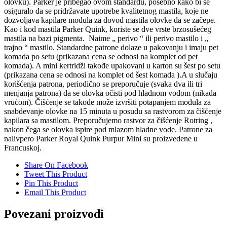
olovku). Parker je pribegao ovom standardu, posebno kako bi se
osiguralo da se pridržavate upotrebe kvalitetnog mastila, koje ne
dozvoljava kapilare modula za dovod mastila olovke da se začepe.
Kao i kod mastila Parker Quink, koriste se dve vrste brzosušećeg
mastila na bazi pigmenta. Naime „ perivo “ ili perivo mastilo i „
trajno “ mastilo. Standardne patrone dolaze u pakovanju i imaju pet
komada po setu (prikazana cena se odnosi na komplet od pet
komada). A mini kertridži takođe upakovani u karton su šest po setu
(prikazana cena se odnosi na komplet od šest komada ).A u slučaju
korišćenja patrona, periodično se preporučuje (svaka dva ili tri
menjanja patrona) da se olovka očisti pod hladnom vodom (nikada
vrućom). Čišćenje se takođe može izvršiti potapanjem modula za
snabdevanje olovke na 15 minuta u posudu sa rastvorom za čišćenje
kapilara sa mastilom. Preporučujemo rastvor za čišćenje Rotring ,
nakon čega se olovka ispire pod mlazom hladne vode. Patrone za
nalivpero Parker Royal Quink Purpur Mini su proizvedene u
Francuskoj.
Share On Facebook
Tweet This Product
Pin This Product
Email This Product
Povezani proizvodi