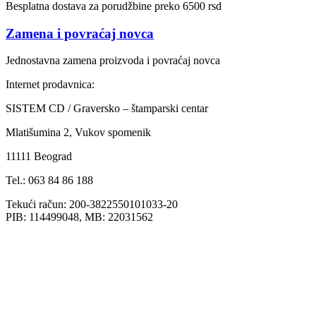
Besplatna dostava za porudžbine preko 6500 rsd
Zamena i povraćaj novca
Jednostavna zamena proizvoda i povraćaj novca
Internet prodavnica:
SISTEM CD / Graversko – štamparski centar
Mlatišumina 2, Vukov spomenik
11111 Beograd
Tel.: 063 84 86 188
Tekući račun: 200-3822550101033-20
PIB: 114499048, MB: 22031562