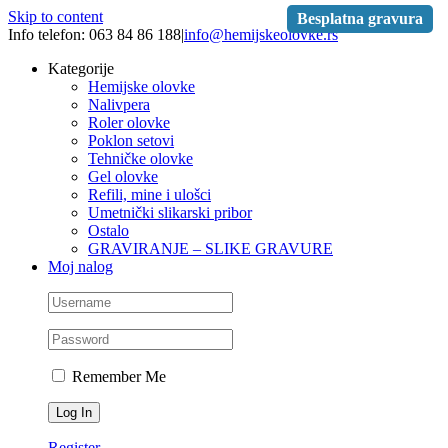
Skip to content
Besplatna gravura
Info telefon: 063 84 86 188
|
info@hemijskeolovke.rs
Kategorije
Hemijske olovke
Nalivpera
Roler olovke
Poklon setovi
Tehničke olovke
Gel olovke
Refili, mine i ulošci
Umetnički slikarski pribor
Ostalo
GRAVIRANJE – SLIKE GRAVURE
Moj nalog
Remember Me
Register