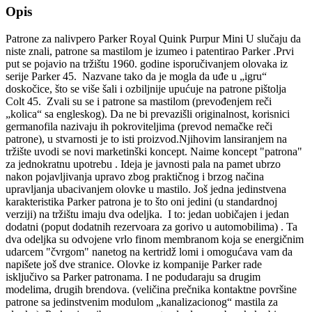
Opis
Patrone za nalivpero Parker Royal Quink Purpur Mini U slučaju da
niste znali, patrone sa mastilom je izumeo i patentirao Parker .Prvi
put se pojavio na tržištu 1960. godine isporučivanjem olovaka iz
serije Parker 45. Nazvane tako da je mogla da uđe u „igru“
doskočice, što se više šali i ozbiljnije upućuje na patrone pištolja
Colt 45. Zvali su se i patrone sa mastilom (prevođenjem reči
„kolica“ sa engleskog). Da ne bi prevazišli originalnost, korisnici
germanofila nazivaju ih pokroviteljima (prevod nemačke reči
patrone), u stvarnosti je to isti proizvod.Njihovim lansiranjem na
tržište uvodi se novi marketinški koncept. Naime koncept "patrona"
za jednokratnu upotrebu . Ideja je javnosti pala na pamet ubrzo
nakon pojavljivanja upravo zbog praktičnog i brzog načina
upravljanja ubacivanjem olovke u mastilo. Još jedna jedinstvena
karakteristika Parker patrona je to što oni jedini (u standardnoj
verziji) na tržištu imaju dva odeljka. I to: jedan uobičajen i jedan
dodatni (poput dodatnih rezervoara za gorivo u automobilima) . Ta
dva odeljka su odvojene vrlo finom membranom koja se energičnim
udarcem "čvrgom" nanetog na kertridž lomi i omogućava vam da
napišete još dve stranice. Olovke iz kompanije Parker rade
isključivo sa Parker patronama. I ne podudaraju sa drugim
modelima, drugih brendova. (veličina prečnika kontaktne površine
patrone sa jedinstvenim modulom „kanalizacionog“ mastila za