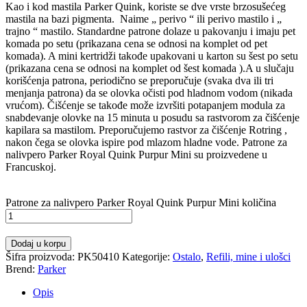
Kao i kod mastila Parker Quink, koriste se dve vrste brzosušećeg
mastila na bazi pigmenta. Naime „ perivo “ ili perivo mastilo i „
trajno “ mastilo. Standardne patrone dolaze u pakovanju i imaju pet
komada po setu (prikazana cena se odnosi na komplet od pet
komada). A mini kertridži takođe upakovani u karton su šest po setu
(prikazana cena se odnosi na komplet od šest komada ).A u slučaju
korišćenja patrona, periodično se preporučuje (svaka dva ili tri
menjanja patrona) da se olovka očisti pod hladnom vodom (nikada
vrućom). Čišćenje se takođe može izvršiti potapanjem modula za
snabdevanje olovke na 15 minuta u posudu sa rastvorom za čišćenje
kapilara sa mastilom. Preporučujemo rastvor za čišćenje Rotring ,
nakon čega se olovka ispire pod mlazom hladne vode. Patrone za
nalivpero Parker Royal Quink Purpur Mini su proizvedene u
Francuskoj.
Patrone za nalivpero Parker Royal Quink Purpur Mini količina
Dodaj u korpu
Šifra proizvoda:
PK50410
Kategorije:
Ostalo
,
Refili, mine i ulošci
Brend:
Parker
Opis