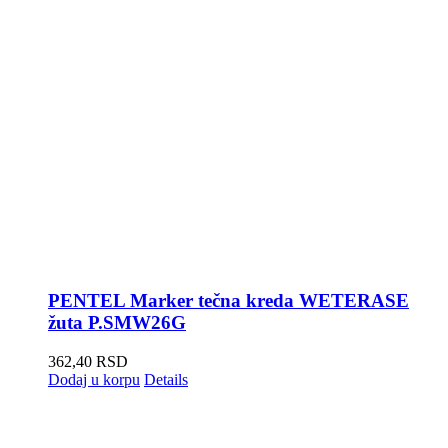
PENTEL Marker tečna kreda WETERASE
žuta P.SMW26G
362,40
RSD
Dodaj u korpu
Details