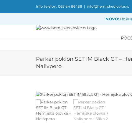
Skip
Info telefon: 063 84 86 188
|
info@hemijskeolovke.rs
to
content
NOVO:
Uz kup
POČ
Parker poklon SET IM Black GT – He
Nalivpero