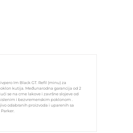
ivpero Im Black GT. Refil (minu) za
 poklon kutija. Međunarodna garancija od 2
ući se na crne lakove i završne slojeve od
 smislenim i bezvremenskim poklonom .
žljivo odabranih proizvoda i uparenih sa
 Parker.