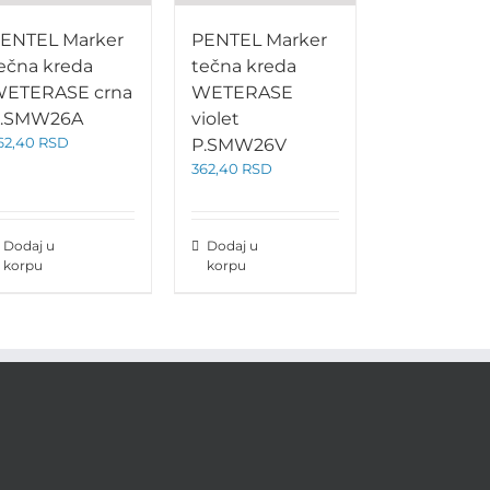
ENTEL Marker
PENTEL Marker
ečna kreda
tečna kreda
ETERASE crna
WETERASE
.SMW26A
violet
62,40
RSD
P.SMW26V
362,40
RSD
Dodaj u
Dodaj u
korpu
korpu