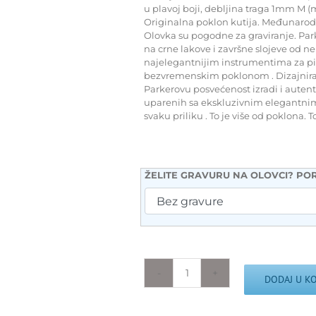
u plavoj boji, debljina traga 1mm M (
Originalna poklon kutija. Međunarodn
Olovka su pogodne za graviranje. Parke
na crne lakove i završne slojeve od n
najelegantnijim instrumentima za pis
bezvremenskim poklonom . Dizajnirana
Parkerovu posvećenost izradi i autent
uparenih sa ekskluzivnim elegantnim 
svaku priliku . To je više od poklona. T
ŽELITE GRAVURU NA OLOVCI? POR
Parker
DODAJ U K
poklon
SET