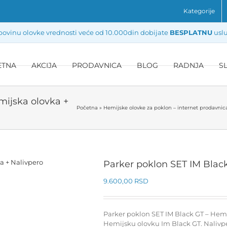
Kategorije
ovinu olovke vrednosti veće od 10.000din dobijate
BESPLATNU
uslu
ETNA
AKCIJA
PRODAVNICA
BLOG
RADNJA
S
mijska olovka +
Početna
»
Hemijske olovke za poklon – internet prodavnic
Parker poklon SET IM Black
9.600,00
RSD
Parker poklon SET IM Black GT – Hemij
Hemijsku olovku Im Black GT. Nalivpe