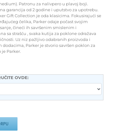
medium). Patronu za nalivpero u plavoj boji.
a garancija od 2 godine i uputstvo za upotrebu.
r Gift Collection je oda klasicima. Fokusirajući se
erđajućeg čelika, Parker odaje počast svojim
anje, čineći ih savršenim smislenim i
 sa strašću , svaka kutija za poklone odražava
ičnosti. Uz niz pažljivo odabranih proizvoda i
dodacima, Parker je stvorio savršen poklon za
o je Parker.
UČITE OVDE:
ORPU