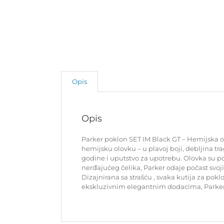
Opis
Opis
Parker poklon SET IM Black GT – Hemijska ol
hemijsku olovku – u plavoj boji, debljina t
godine i uputstvo za upotrebu. Olovka su pog
nerđajućeg čelika, Parker odaje počast sv
Dizajnirana sa strašću , svaka kutija za po
ekskluzivnim elegantnim dodacima, Parker je 