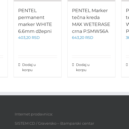
PENTEL
PENTEL Marker
P
permanent
tečna kreda
t
marker WHITE
MAX WETERASE
W
6.6mm džepni
crna P.SMW56A
P
403,20
RSD
643,20
RSD
3
Dodaj u
Dodaj u
korpu
korpu
Internet prodavnica:
SISTEM CD / Graversko – štamparski centar