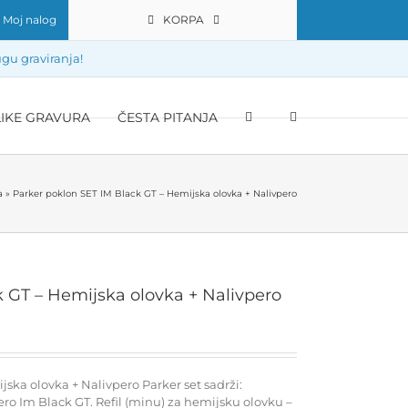
Moj nalog
KORPA
gu graviranja!
LIKE GRAVURA
ČESTA PITANJA
a
»
Parker poklon SET IM Black GT – Hemijska olovka + Nalivpero
 GT – Hemijska olovka + Nalivpero
ska olovka + Nalivpero Parker set sadrži:
ro Im Black GT. Refil (minu) za hemijsku olovku –