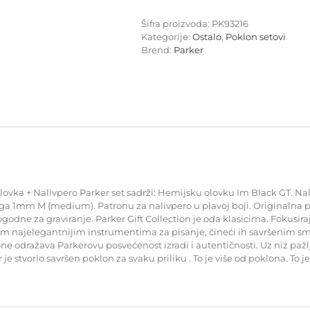
IM
Black
Šifra proizvoda:
PK93216
GT
Kategorije:
Ostalo
,
Poklon setovi
-
Brend:
Parker
Hemijska
olovka
+
Nalivpero
količina
ovka + Nalivpero Parker set sadrži: Hemijsku olovku Im Black GT. Nal
raga 1mm M (medium). Patronu za nalivpero u plavoj boji. Originalna
odne za graviranje. Parker Gift Collection je oda klasicima. Fokusiraj
ojim najelegantnijim instrumentima za pisanje, čineći ih savršenim
klone odražava Parkerovu posvećenost izradi i autentičnosti. Uz niz pa
stvorio savršen poklon za svaku priliku . To je više od poklona. To je