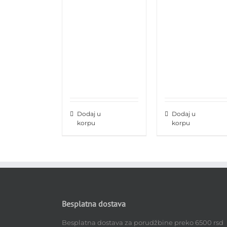
Dodaj u
Dodaj u
korpu
korpu
Besplatna dostava
Besplatna dostava za porudžbine preko 6500 rsd