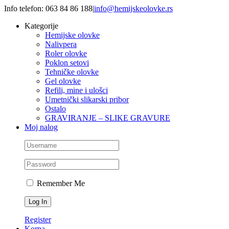
Skip
Info telefon: 063 84 86 188
|
info@hemijskeolovke.rs
to
Kategorije
content
Hemijske olovke
Nalivpera
Roler olovke
Poklon setovi
Tehničke olovke
Gel olovke
Refili, mine i ulošci
Umetnički slikarski pribor
Ostalo
GRAVIRANJE – SLIKE GRAVURE
Moj nalog
Remember Me
Register
Korpa