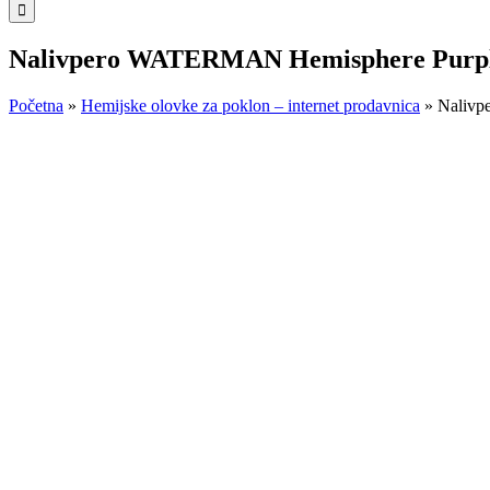
for:
Nalivpero WATERMAN Hemisphere Purp
Početna
»
Hemijske olovke za poklon – internet prodavnica
»
Nalivp