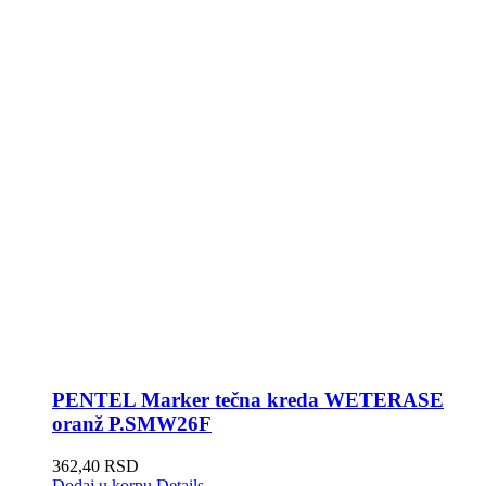
PENTEL Marker tečna kreda WETERASE
oranž P.SMW26F
362,40
RSD
Dodaj u korpu
Details