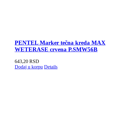
PENTEL Marker tečna kreda MAX
WETERASE crvena P.SMW56B
643,20
RSD
Dodaj u korpu
Details