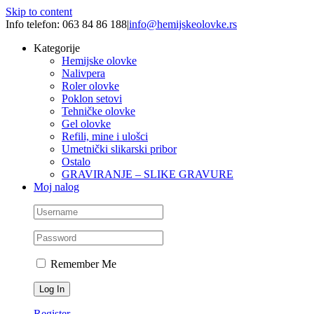
Skip to content
Info telefon: 063 84 86 188
|
info@hemijskeolovke.rs
Kategorije
Hemijske olovke
Nalivpera
Roler olovke
Poklon setovi
Tehničke olovke
Gel olovke
Refili, mine i ulošci
Umetnički slikarski pribor
Ostalo
GRAVIRANJE – SLIKE GRAVURE
Moj nalog
Remember Me
Register