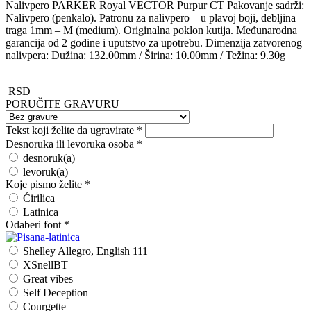
Nalivpero PARKER Royal VECTOR Purpur CT Pakovanje sadrži:
Nalivpero (penkalo). Patronu za nalivpero – u plavoj boji, debljina
traga 1mm – M (medium). Originalna poklon kutija. Međunarodna
garancija od 2 godine i uputstvo za upotrebu. Dimenzija zatvorenog
nalivpera: Dužina: 132.00mm / Širina: 10.00mm / Težina: 9.30g
RSD
PORUČITE GRAVURU
Tekst koji želite da ugravirate
*
Desnoruka ili levoruka osoba
*
desnoruk(a)
levoruk(a)
Koje pismo želite
*
Ćirilica
Latinica
Odaberi font
*
Shelley Allegro, English 111
XSnellBT
Great vibes
Self Deception
Courgette