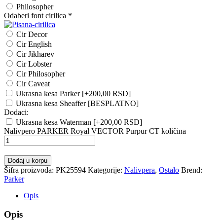
Philosopher
Odaberi font cirilica
*
Cir Decor
Cir English
Cir Jikharev
Cir Lobster
Cir Philosopher
Cir Caveat
Ukrasna kesa Parker
[+200,00 RSD]
Ukrasna kesa Sheaffer [BESPLATNO]
Dodaci:
Ukrasna kesa Waterman
[+200,00 RSD]
Nalivpero PARKER Royal VECTOR Purpur CT količina
Dodaj u korpu
Šifra proizvoda:
PK25594
Kategorije:
Nalivpera
,
Ostalo
Brend:
Parker
Opis
Opis