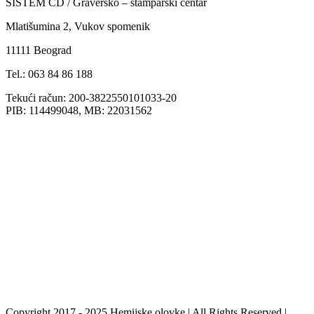
SISTEM CD / Graversko – štamparski centar
Mlatišumina 2, Vukov spomenik
11111 Beograd
Tel.: 063 84 86 188
Tekući račun: 200-3822550101033-20
PIB: 114499048, MB: 22031562
Copyright 2017 - 2025 Hemijske olovke | All Rights Reserved |