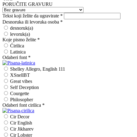
PORUČITE GRAVURU
Tekst koji želite da ugravirate
*
Desnoruka ili levoruka osoba
*
desnoruk(a)
levoruk(a)
Koje pismo želite
*
Ćirilica
Latinica
Odaberi font
*
Shelley Allegro, English 111
XSnellBT
Great vibes
Self Deception
Courgette
Philosopher
Odaberi font cirilica
*
Cir Decor
Cir English
Cir Jikharev
Cir Lobster