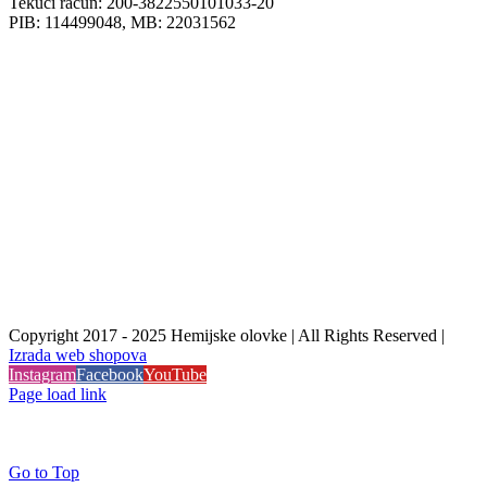
Tekući račun: 200-3822550101033-20
PIB: 114499048, MB: 22031562
Copyright 2017 - 2025 Hemijske olovke | All Rights Reserved |
Izrada web shopova
Instagram
Facebook
YouTube
Page load link
Go to Top