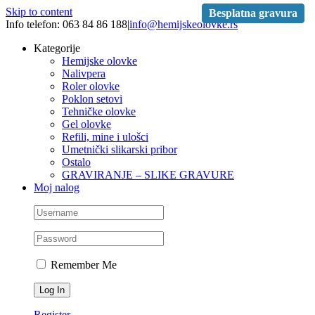
Skip to content
Besplatna gravura
Besplatna gravura
Besplatna gravura
Besplatna gravura
Info telefon: 063 84 86 188
|
info@hemijskeolovke.rs
Kategorije
Hemijske olovke
Nalivpera
Roler olovke
Poklon setovi
Tehničke olovke
Gel olovke
Refili, mine i ulošci
Umetnički slikarski pribor
Ostalo
GRAVIRANJE – SLIKE GRAVURE
Moj nalog
Remember Me
Register