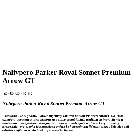
Nalivpero Parker Royal Sonnet Premium
Arrow GT
50.000,00
RSD
Nalivpero Parker Royal Sonnet Premium Arrow GT
Lansirana 2024. godine, Parker Ingenuity Limited Edition Pioneers Arrow Gold Trim
označava novu eru u svetu pribora za pisanje, kombinujući tradiciju sa inovacijama u
modernom avangardnom dizajnu. Stvorena za mlade ljude u oblasti korporativnog
poslovanja, ova olovka je namenjena onima koji preuzimaju liderske uloge i žele alat koji
odražava njihovu smelu i nekonformističku ličnost.