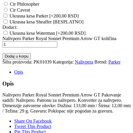
Cir Philosopher
Cir Caveat
Ukrasna kesa Parker
[+200,00 RSD]
Ukrasna kesa Sheaffer [BESPLATNO]
Dodaci:
Ukrasna kesa Waterman
[+200,00 RSD]
Nalivpero Parker Royal Sonnet Premium Arrow GT količina
Dodaj u korpu
Šifra proizvoda:
PK01039
Kategorija:
Nalivpera
Brend:
Parker
Opis
Opis
Nalivpero Parker Royal Sonnet Premium Arrow GT Pakovanje
sadrži: Nalivpero. Patronu za nalivpero. Konverter za nalivpero.
Dimenzije zatvorene olovke: Dužina: 133,00 mm / Širina: 12,00 mm
/ Težina: 29 g. Gravura: Poklopac nije pogodan za gravuru.
Share On Facebook
Tweet This Product
Pin This Product