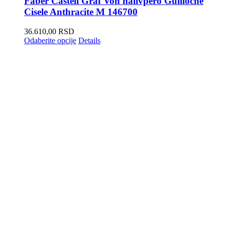
Faber Castell Graf Von nalivpero Guilloche
Cisele Anthracite M 146700
36.610,00
RSD
Odaberite opcije
Details