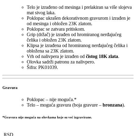
Telo je izrađeno od mesinga i prelakiran sa više slojeva
mat sivog laka.
Poklopac ukrašen dekorativnom gravurom i izrađen je
od mesinga i obložen 23K zlatom.
Poklopac se zatvara pritiskom.
Grip (držač) je izrađen od hromiranog nerđajućeg
čelika i obložen 23K zlatom.
Klipsa je izrađena od hromiranog nerđajućeg čelika i
obložena sa 23K zlatom.
Vrh od nalivpera je izrađen od
čistog 18K zlata
.
Olovka sadrži patronu za nalivpero.
Šifra: PK01039.
Gravura
Poklopac – nije moguća.*
Telo – moguća gravura (boja gravure –
bronzana
).
*Gravura nije moguća na olovkama koje su već izgravirane.
RSD