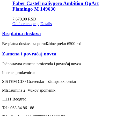
Faber Castell nalivpero Ambition OpArt
Flamingo M 149630
7.670,00
RSD
Odaberite opcije
Details
Besplatna dostava
Besplatna dostava za porudžbine preko 6500 rsd
Zamena i povraćaj novca
Jednostavna zamena proizvoda i povraćaj novca
Internet prodavnica:
SISTEM CD / Graversko – štamparski centar
Mlatišumina 2, Vukov spomenik
11111 Beograd
Tel.: 063 84 86 188