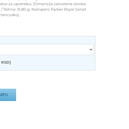
stvo za upotrebu. Dimenzija zatvorene olovke:
/ Težina: 31,80 g. Nalivpero Parker Royal Sonet
Francuskoj .
0 RSD]
ORPU