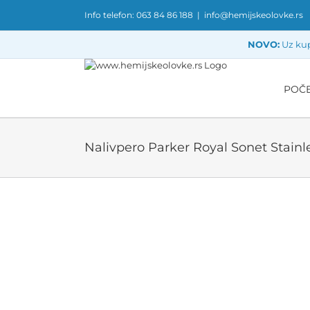
Skip
Info telefon: 063 84 86 188
|
info@hemijskeolovke.rs
to
content
NOVO:
Uz kup
POČ
Nalivpero Parker Royal Sonet Stainle