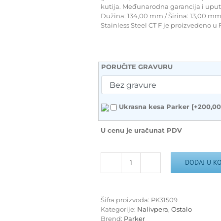
kutija. Međunarodna garancija i uput
Dužina: 134,00 mm / Širina: 13,00 mm 
Stainless Steel CT F je proizvedeno u 
PORUČITE GRAVURU
Ukrasna kesa Parker
[+200,0
U cenu je uračunat PDV
DODAJ U K
Nalivpero
Parker
Royal
Sonet
Šifra proizvoda:
PK31509
Stainless
Kategorije:
Nalivpera
,
Ostalo
Steel
Brend:
Parker