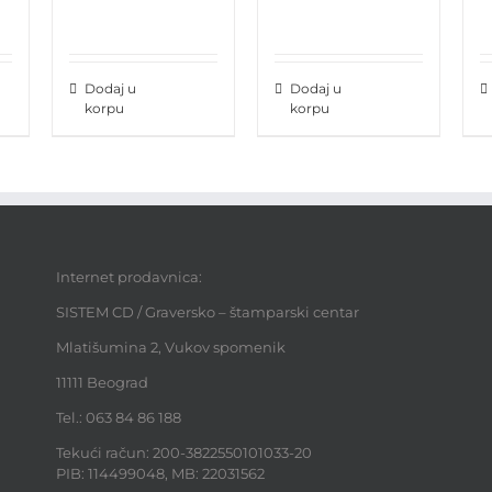
Dodaj u
Dodaj u
korpu
korpu
Internet prodavnica:
SISTEM CD / Graversko – štamparski centar
Mlatišumina 2, Vukov spomenik
11111 Beograd
Tel.: 063 84 86 188
Tekući račun: 200-3822550101033-20
PIB: 114499048, MB: 22031562