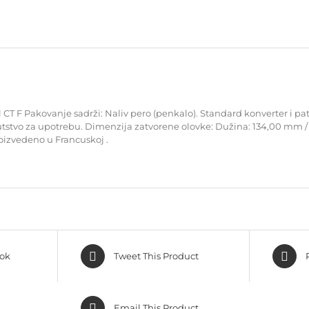
 CT F Pakovanje sadrži: Naliv pero (penkalo). Standard konverter i pa
stvo za upotrebu. Dimenzija zatvorene olovke: Dužina: 134,00 mm / Ši
roizvedeno u Francuskoj .
ok
Tweet This Product
Email This Product