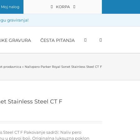
Moj nalog
KORPA
gu graviranja!
LIKE GRAVURA
ČESTA PITANJA
et prodavnica
»
Nalivpero Parker Royal Sonet Stainless Steel CT F
et Stainless Steel CT F
s Steel CT F Pakovanje sadrži: Naliv pero
nu u plavoj boji. Originalna luksuzna poklon