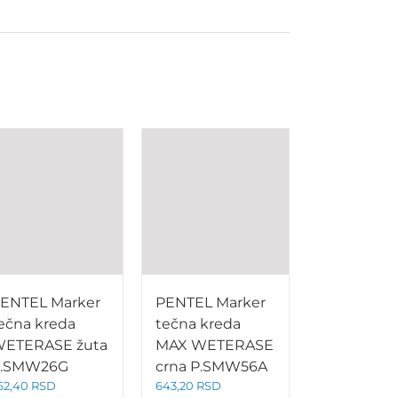
ENTEL Marker
PENTEL Marker
ečna kreda
tečna kreda
ETERASE žuta
MAX WETERASE
.SMW26G
crna P.SMW56A
62,40
RSD
643,20
RSD