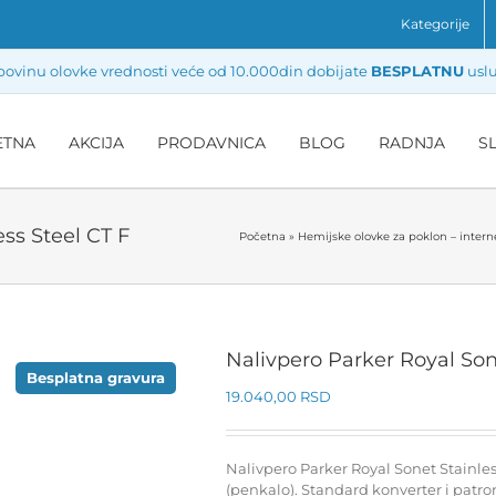
Kategorije
ovinu olovke vrednosti veće od 10.000din dobijate
BESPLATNU
uslu
ETNA
AKCIJA
PRODAVNICA
BLOG
RADNJA
S
ss Steel CT F
Početna
»
Hemijske olovke za poklon – intern
Nalivpero Parker Royal Son
Besplatna gravura
19.040,00
RSD
Nalivpero Parker Royal Sonet Stainles
(penkalo). Standard konverter i patro