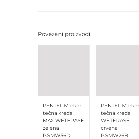
Povezani proizvodi
PENTEL Marker
PENTEL Marke
tečna kreda
tečna kreda
MAX WETERASE
WETERASE
zelena
crvena
P.SMW56D
P.SMW26B