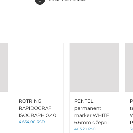
r
ROTRING
PENTEL
P
RAPIDOGRAF
permanent
t
ISOGRAPH 0.40
marker WHITE
W
4.654,00
RSD
6.6mm džepni
P
403,20
RSD
3