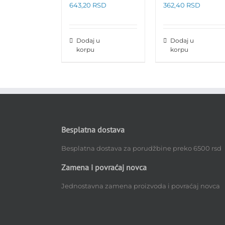
643,20
RSD
362,40
RSD
Dodaj u
Dodaj u
korpu
korpu
Besplatna dostava
Besplatna dostava za porudžbine preko 6500 rsd
Zamena i povraćaj novca
Jednostavna zamena proizvoda i povraćaj novca