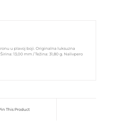
tronu u plavoj boji. Originalna luksuzna
rina: 13,00 mm / Težina: 31,80 g. Nalivpero
Pin This Product