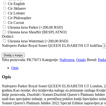
Cir English
Cir Jikharev
Cir Lobster
Cir Philosopher
Cir Caveat
Ukrasna kesa Parker
[+200,00 RSD]
Ukrasna kesa Sheaffer [BESPLATNO]
Dodaci:
Ukrasna kesa Waterman
[+200,00 RSD]
Nalivpero Parker Royal Sonet QUEEN ELISABETH GT količina
Dodaj u korpu
Šifra proizvoda:
PK75073
Kategorije:
Nalivpera
,
Ostalo
Brend:
Park
Opis
Opis
Nalivpero Parker Royal Sonet QUEEN ELISABETH GT London, 2022 godi
godinu.Kao nosilac dva kraljevska naloga za priznanje zasluga Kralj
linije proizvoda, Duofold i Sonnet.Duofold Queen’s Platinum Jubilee
nudi kao specijalno izdanje, u prestižnoj poklon kutiji.Specijalno izd
Sonnet Queen's Platinum Jubilee 2022 Special Edition napravljen je o