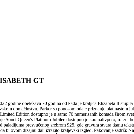
ELISABETH GT
ne obeležava 70 godina od kada je kraljica Elizabeta II stupila na 
evskom domaćinstvu, Parker sa ponosom odaje priznanje platinastom ju
 Limited Edition dostupno je u samo 70 numerisanih komada širom sveta
anje Sonet Queen's Platinum Jubilee dostupno je kao nalivpero, roler i h
d paladijuma presvučenog srebrom 925, gde gravura stvara tkanu tekstu
a bi ovom dizajnu dali izrazito kraljevski izgled. Pakovanje sadrži: N