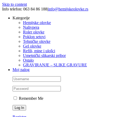
Skip to content
Info telefon: 063 84 86 188
|
info@hemijskeolovke.rs
Kategorije
Hemijske olovke
Nalivpera
Roler olovke
Poklon setovi
Tehničke olovke
Gel olovke
Refili, mine i ulošci
Umetnički slikarski pribor
Ostalo
GRAVIRANJE – SLIKE GRAVURE
Moj nalog
Remember Me
Register