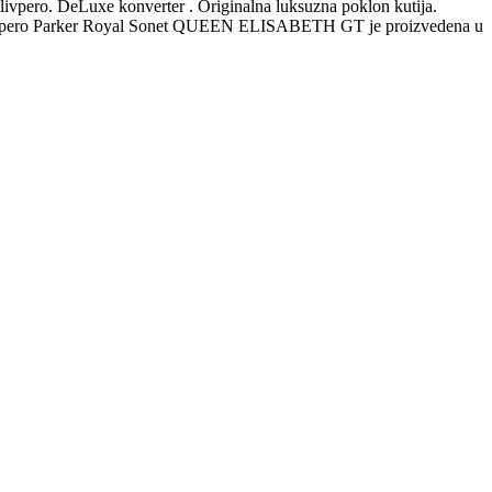
alivpero. DeLuxe konverter . Originalna luksuzna poklon kutija.
 Nalivpero Parker Royal Sonet QUEEN ELISABETH GT je proizvedena u