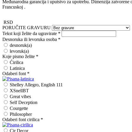
Međunarodna garancija i uputstvo za upotrebu. Dimenzija zatvoren
Francuskoj .
RSD
PORUČITE GRAVURU
Tekst koji želite da ugravirate
*
Desnoruka ili levoruka osoba
*
desnoruk(a)
levoruk(a)
Koje pismo želite
*
Ćirilica
Latinica
Odaberi font
*
Shelley Allegro, English 111
XSnellBT
Great vibes
Self Deception
Courgette
Philosopher
Odaberi font cirilica
*
Cir Decor