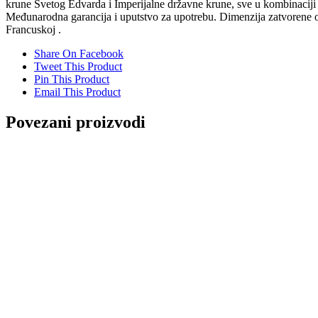
krune Svetog Edvarda i Imperijalne državne krune, sve u kombinaciji d
Međunarodna garancija i uputstvo za upotrebu. Dimenzija zatvoren
Francuskoj .
Share On Facebook
Tweet This Product
Pin This Product
Email This Product
Povezani proizvodi