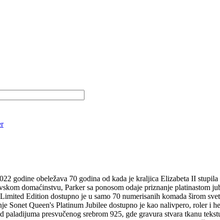
er
ne obeležava 70 godina od kada je kraljica Elizabeta II stupila na 
evskom domaćinstvu, Parker sa ponosom odaje priznanje platinastom ju
 Limited Edition dostupno je u samo 70 numerisanih komada širom sveta
anje Sonet Queen's Platinum Jubilee dostupno je kao nalivpero, roler i h
d paladijuma presvučenog srebrom 925, gde gravura stvara tkanu tekstu