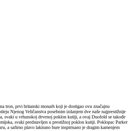
tron, prvi britanski monarh koji je dostigao ovu značajnu
bileju Njenog Veličanstva posebnim izdanjem dve naše najprestižnije
, svaki u vrhunskoj drvenoj poklon kutiji, a ovaj Duofold se takođe
emijska, svaki predstavljen u prestižnoj poklon kutiji. Poklopac Parker
ru, a safirno plavo lakirano bure inspirisano je dragim kamenjem