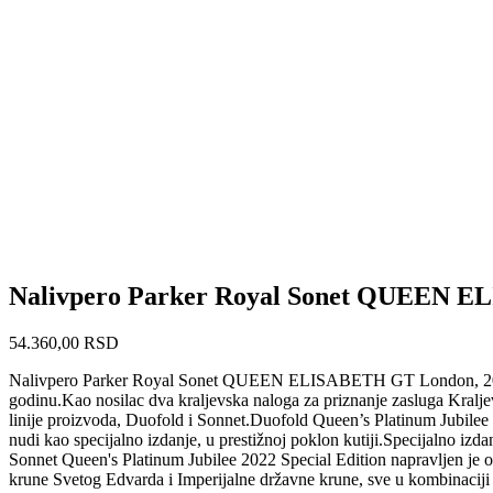
Nalivpero Parker Royal Sonet QUEEN 
54.360,00
RSD
Nalivpero Parker Royal Sonet QUEEN ELISABETH GT London, 2022 godi
godinu.Kao nosilac dva kraljevska naloga za priznanje zasluga Kralj
linije proizvoda, Duofold i Sonnet.Duofold Queen’s Platinum Jubilee
nudi kao specijalno izdanje, u prestižnoj poklon kutiji.Specijalno izd
Sonnet Queen's Platinum Jubilee 2022 Special Edition napravljen je o
krune Svetog Edvarda i Imperijalne državne krune, sve u kombinaciji d