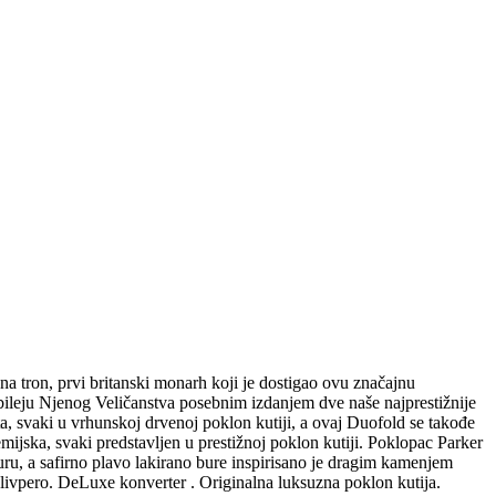
tron, prvi britanski monarh koji je dostigao ovu značajnu
bileju Njenog Veličanstva posebnim izdanjem dve naše najprestižnije
, svaki u vrhunskoj drvenoj poklon kutiji, a ovaj Duofold se takođe
emijska, svaki predstavljen u prestižnoj poklon kutiji. Poklopac Parker
ru, a safirno plavo lakirano bure inspirisano je dragim kamenjem
alivpero. DeLuxe konverter . Originalna luksuzna poklon kutija.