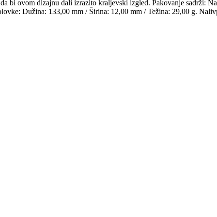
a bi ovom dizajnu dali izrazito kraljevski izgled. Pakovanje sadrži: N
e olovke: Dužina: 133,00 mm / Širina: 12,00 mm / Težina: 29,00 g.