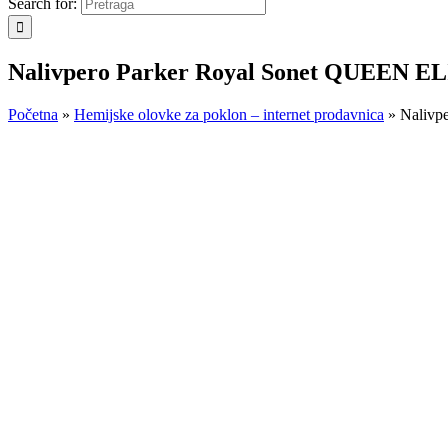
Search for:
Nalivpero Parker Royal Sonet QUEEN 
Početna
»
Hemijske olovke za poklon – internet prodavnica
»
Nalivp