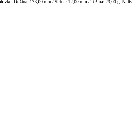
e olovke: Dužina: 133,00 mm / Širina: 12,00 mm / Težina: 29,00 g.