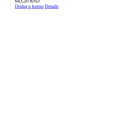
643,20
RSD
Dodaj u korpu
Details