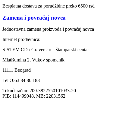
Besplatna dostava za porudžbine preko 6500 rsd
Zamena i povraćaj novca
Jednostavna zamena proizvoda i povraćaj novca
Internet prodavnica:
SISTEM CD / Graversko – štamparski centar
Mlatišumina 2, Vukov spomenik
11111 Beograd
Tel.: 063 84 86 188
Tekući račun: 200-3822550101033-20
PIB: 114499048, MB: 22031562