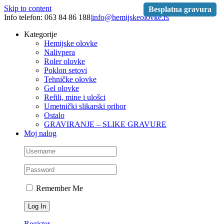
Skip to content
Besplatna gravura
Info telefon: 063 84 86 188
|
info@hemijskeolovke.rs
Kategorije
Hemijske olovke
Nalivpera
Roler olovke
Poklon setovi
Tehničke olovke
Gel olovke
Refili, mine i ulošci
Umetnički slikarski pribor
Ostalo
GRAVIRANJE – SLIKE GRAVURE
Moj nalog
Remember Me
Register