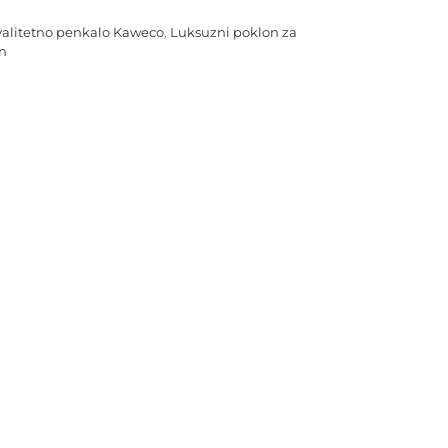
valitetno penkalo Kaweco
,
Luksuzni poklon za
on