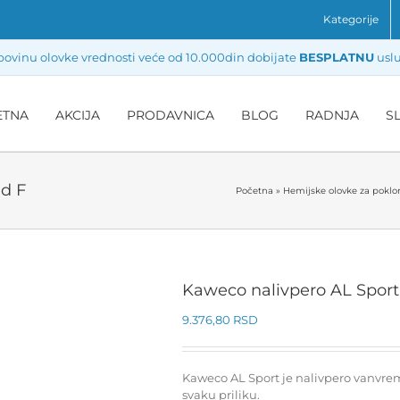
Kategorije
ovinu olovke vrednosti veće od 10.000din dobijate
BESPLATNU
uslu
ETNA
AKCIJA
PRODAVNICA
BLOG
RADNJA
S
ld F
Početna
»
Hemijske olovke za poklo
Kaweco nalivpero AL Sport
9.376,80
RSD
Kaweco AL Sport je nalivpero vanvrem
svaku priliku.