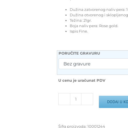
Dužina zatvorenog naliv pera: 
Dužina otvorenog i sklopljenog 
Težina: 21gr.
Boja naliv pera: Rose gold.
Ispis Fine.
PORUČITE GRAVURU
U cenu je uračunat PDV
Kaweco
DODAJ U K
nalivpero
AL
Sport
Rose
Šifra proizvoda:
10001244