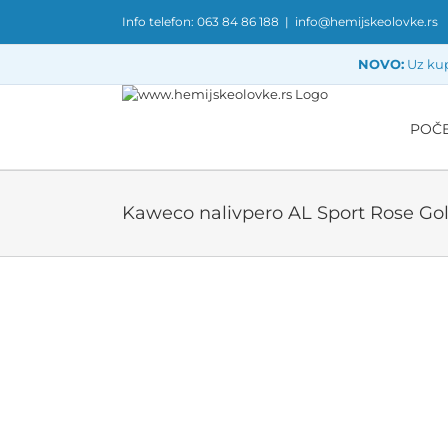
Skip
Info telefon: 063 84 86 188
|
info@hemijskeolovke.rs
to
content
NOVO:
Uz kup
POČ
Kaweco nalivpero AL Sport Rose Go