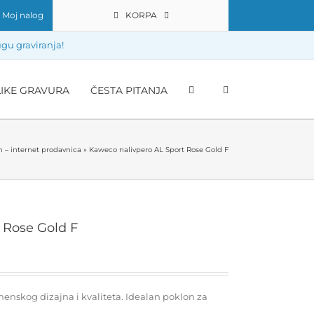
Moj nalog
KORPA
gu graviranja!
LIKE GRAVURA
ČESTA PITANJA
n – internet prodavnica
»
Kaweco nalivpero AL Sport Rose Gold F
 Rose Gold F
enskog dizajna i kvaliteta. Idealan poklon za