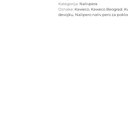
Gold
Kategorija:
Nalivpera
F
Oznake:
Kaweco
,
Kaweco Beograd
,
K
količina
devojku
,
Nalipero naliv pero za pokl