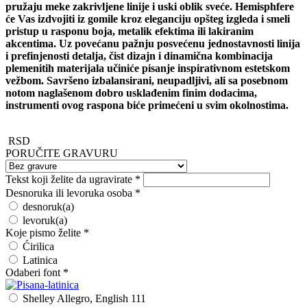
pružaju meke zakrivljene linije i uski oblik sveće. Hemisphfere
će Vas izdvojiti iz gomile kroz eleganciju opšteg izgleda i smeli
pristup u rasponu boja, metalik efektima ili lakiranim
akcentima. Uz povećanu pažnju posvećenu jednostavnosti linija
i prefinjenosti detalja, čist dizajn i dinamična kombinacija
plemenitih materijala učiniće pisanje inspirativnom estetskom
vežbom. Savršeno izbalansirani, neupadljivi, ali sa posebnom
notom naglašenom dobro usklađenim finim dodacima,
instrumenti ovog raspona biće primećeni u svim okolnostima.
RSD
PORUČITE GRAVURU
Tekst koji želite da ugravirate
*
Desnoruka ili levoruka osoba
*
desnoruk(a)
levoruk(a)
Koje pismo želite
*
Ćirilica
Latinica
Odaberi font
*
Shelley Allegro, English 111