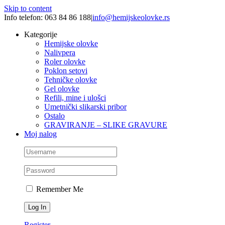
Skip to content
Info telefon: 063 84 86 188
|
info@hemijskeolovke.rs
Kategorije
Hemijske olovke
Nalivpera
Roler olovke
Poklon setovi
Tehničke olovke
Gel olovke
Refili, mine i ulošci
Umetnički slikarski pribor
Ostalo
GRAVIRANJE – SLIKE GRAVURE
Moj nalog
Remember Me
Register