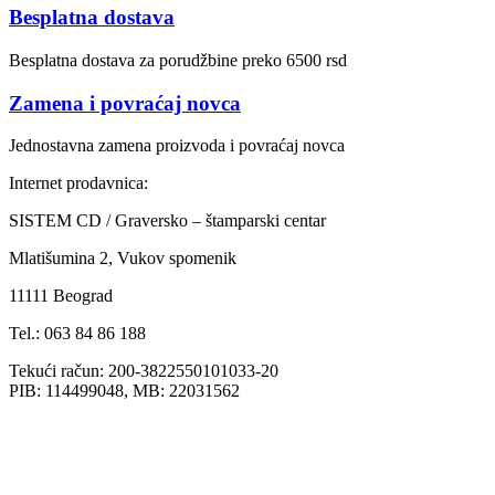
Besplatna dostava
Besplatna dostava za porudžbine preko 6500 rsd
Zamena i povraćaj novca
Jednostavna zamena proizvoda i povraćaj novca
Internet prodavnica:
SISTEM CD / Graversko – štamparski centar
Mlatišumina 2, Vukov spomenik
11111 Beograd
Tel.: 063 84 86 188
Tekući račun: 200-3822550101033-20
PIB: 114499048, MB: 22031562