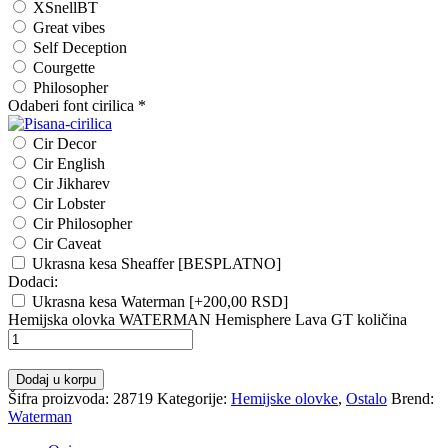
XSnellBT
Great vibes
Self Deception
Courgette
Philosopher
Odaberi font cirilica
*
Cir Decor
Cir English
Cir Jikharev
Cir Lobster
Cir Philosopher
Cir Caveat
Ukrasna kesa Sheaffer [BESPLATNO]
Dodaci:
Ukrasna kesa Waterman
[+200,00 RSD]
Hemijska olovka WATERMAN Hemisphere Lava GT količina
Dodaj u korpu
Šifra proizvoda:
28719
Kategorije:
Hemijske olovke
,
Ostalo
Brend:
Waterman