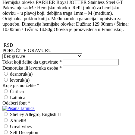
Hemijska olovka PARKER Royal JOTTER Stainless Steel GT
Pakovanje sadrži: Hemijsku olovku. Refil (minu) za hemijsku
olovku – u plavoj boji, debljina traga 1mm – M (medium).
Originalna poklon kutija. Međunarodna garancija i uputstvo za
upotrebu. Dimenzija hemijske olovke: Dužina: 129.00mm / Širina:
10.00mm / Težina: 14.80g Olovka je proizvedena u Francuskoj.
RSD
PORUČITE GRAVURU
Tekst koji želite da ugravirate
*
Desnoruka ili levoruka osoba
*
desnoruk(a)
levoruk(a)
Koje pismo želite
*
Ćirilica
Latinica
Odaberi font
*
Shelley Allegro, English 111
XSnellBT
Great vibes
Self Deception