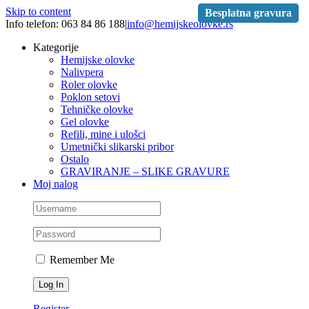
Skip to content
Besplatna gravura
Besplatna gravura
Info telefon: 063 84 86 188
|
info@hemijskeolovke.rs
Kategorije
Hemijske olovke
Nalivpera
Roler olovke
Poklon setovi
Tehničke olovke
Gel olovke
Refili, mine i ulošci
Umetnički slikarski pribor
Ostalo
GRAVIRANJE – SLIKE GRAVURE
Moj nalog
Remember Me
Register