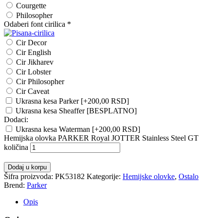
Courgette
Philosopher
Odaberi font cirilica
*
Cir Decor
Cir English
Cir Jikharev
Cir Lobster
Cir Philosopher
Cir Caveat
Ukrasna kesa Parker
[+200,00 RSD]
Ukrasna kesa Sheaffer [BESPLATNO]
Dodaci:
Ukrasna kesa Waterman
[+200,00 RSD]
Hemijska olovka PARKER Royal JOTTER Stainless Steel GT
količina
Dodaj u korpu
Šifra proizvoda:
PK53182
Kategorije:
Hemijske olovke
,
Ostalo
Brend:
Parker
Opis