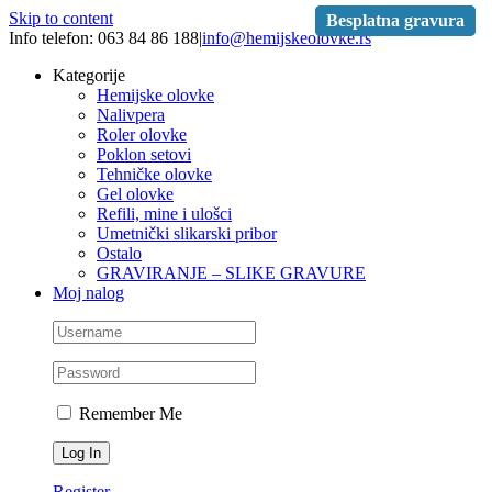
Skip to content
Besplatna gravura
Besplatna gravura
Info telefon: 063 84 86 188
|
info@hemijskeolovke.rs
Kategorije
Hemijske olovke
Nalivpera
Roler olovke
Poklon setovi
Tehničke olovke
Gel olovke
Refili, mine i ulošci
Umetnički slikarski pribor
Ostalo
GRAVIRANJE – SLIKE GRAVURE
Moj nalog
Remember Me
Register