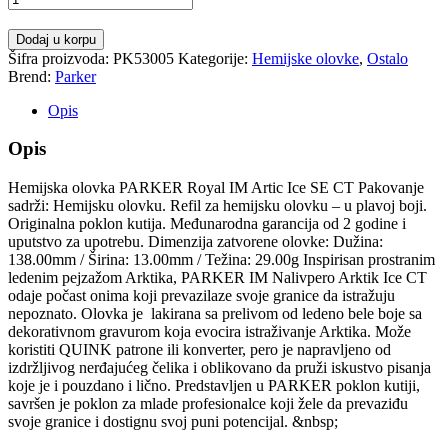
Dodaj u korpu
Šifra proizvoda:
PK53005
Kategorije:
Hemijske olovke
,
Ostalo
Brend:
Parker
Opis
Opis
Hemijska olovka PARKER Royal IM Artic Ice SE CT Pakovanje
sadrži: Hemijsku olovku. Refil za hemijsku olovku – u plavoj boji.
Originalna poklon kutija. Međunarodna garancija od 2 godine i
uputstvo za upotrebu. Dimenzija zatvorene olovke: Dužina:
138.00mm / Širina: 13.00mm / Težina: 29.00g Inspirisan prostranim
ledenim pejzažom Arktika, PARKER IM Nalivpero Arktik Ice CT
odaje počast onima koji prevazilaze svoje granice da istražuju
nepoznato. Olovka je lakirana sa prelivom od ledeno bele boje sa
dekorativnom gravurom koja evocira istraživanje Arktika. Može
koristiti QUINK patrone ili konverter, pero je napravljeno od
izdržljivog nerđajućeg čelika i oblikovano da pruži iskustvo pisanja
koje je i pouzdano i lično. Predstavljen u PARKER poklon kutiji,
savršen je poklon za mlade profesionalce koji žele da prevaziđu
svoje granice i dostignu svoj puni potencijal. &nbsp;