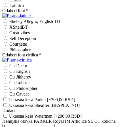
Latinica
Odaberi font
*
Shelley Allegro, English 111
XSnellBT
Great vibes
Self Deception
Courgette
Philosopher
Odaberi font cirilica
*
Cir Decor
Cir English
Cir Jikharev
Cir Lobster
Cir Philosopher
Cir Caveat
Ukrasna kesa Parker
[+200,00 RSD]
Ukrasna kesa Sheaffer [BESPLATNO]
Dodaci:
Ukrasna kesa Waterman
[+200,00 RSD]
Hemijska olovka PARKER Royal IM Artic Ice SE CT količina