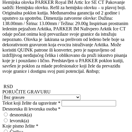
Hemijska olovka PARKER Royal IM Artic Ice SE CT Pakovanje
sadrži: Hemijsku olovku. Refil za hemijsku olovku – u plavoj boji.
Originalna poklon kutija. Međunarodna garancija od 2 godine i
uputstvo za upotrebu. Dimenzija zatvorene olovke: Dužina:
138.00mm / Širina: 13.00mm / Težina: 29.00g Inspirisan prostranim
ledenim pejzažom Arktika, PARKER IM Nalivpero Arktik Ice CT
odaje počast onima koji prevazilaze svoje granice da istražuju
nepoznato. Olovka je lakirana sa prelivom od ledeno bele boje sa
dekorativnom gravurom koja evocira istraživanje Arktika. Može
koristiti QUINK patrone ili konverter, pero je napravljeno od
izdržljivog nerđajućeg čelika i oblikovano da pruži iskustvo pisanja
koje je i pouzdano i lično. Predstavljen u PARKER poklon kutiji,
savršen je poklon za mlade profesionalce koji žele da prevaziđu
svoje granice i dostignu svoj puni potencijal. &nbsp;
RSD
PORUČITE GRAVURU
Tekst koji želite da ugravirate
*
Desnoruka ili levoruka osoba
*
desnoruk(a)
levoruk(a)
Koje pismo želite
*
Ćirilica