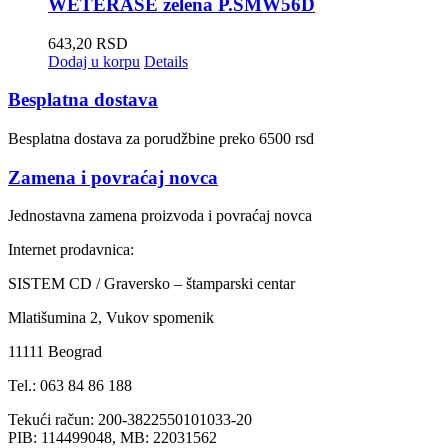
WETERASE zelena P.SMW56D
643,20
RSD
Dodaj u korpu
Details
Besplatna dostava
Besplatna dostava za porudžbine preko 6500 rsd
Zamena i povraćaj novca
Jednostavna zamena proizvoda i povraćaj novca
Internet prodavnica:
SISTEM CD / Graversko – štamparski centar
Mlatišumina 2, Vukov spomenik
11111 Beograd
Tel.: 063 84 86 188
Tekući račun: 200-3822550101033-20
PIB: 114499048, MB: 22031562