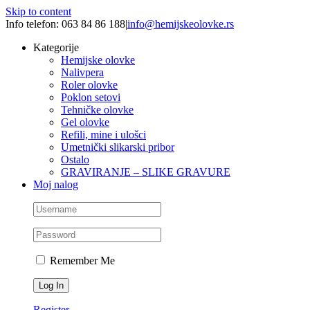
Skip to content
Info telefon: 063 84 86 188
|
info@hemijskeolovke.rs
Kategorije
Hemijske olovke
Nalivpera
Roler olovke
Poklon setovi
Tehničke olovke
Gel olovke
Refili, mine i ulošci
Umetnički slikarski pribor
Ostalo
GRAVIRANJE – SLIKE GRAVURE
Moj nalog
Remember Me
Register