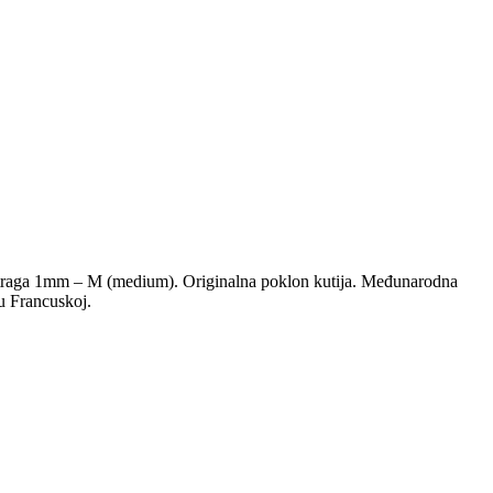
 traga 1mm – M (medium). Originalna poklon kutija. Međunarodna
u Francuskoj.