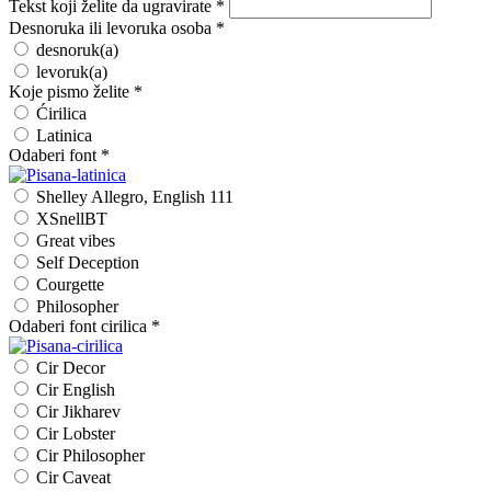
Tekst koji želite da ugravirate
*
Desnoruka ili levoruka osoba
*
desnoruk(a)
levoruk(a)
Koje pismo želite
*
Ćirilica
Latinica
Odaberi font
*
Shelley Allegro, English 111
XSnellBT
Great vibes
Self Deception
Courgette
Philosopher
Odaberi font cirilica
*
Cir Decor
Cir English
Cir Jikharev
Cir Lobster
Cir Philosopher
Cir Caveat