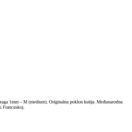
 traga 1mm – M (medium). Originalna poklon kutija. Međunarodna
u Francuskoj.