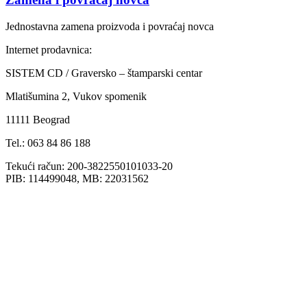
Jednostavna zamena proizvoda i povraćaj novca
Internet prodavnica:
SISTEM CD / Graversko – štamparski centar
Mlatišumina 2, Vukov spomenik
11111 Beograd
Tel.: 063 84 86 188
Tekući račun: 200-3822550101033-20
PIB: 114499048, MB: 22031562