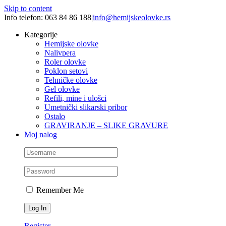
Skip to content
Info telefon: 063 84 86 188
|
info@hemijskeolovke.rs
Kategorije
Hemijske olovke
Nalivpera
Roler olovke
Poklon setovi
Tehničke olovke
Gel olovke
Refili, mine i ulošci
Umetnički slikarski pribor
Ostalo
GRAVIRANJE – SLIKE GRAVURE
Moj nalog
Remember Me
Register