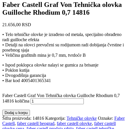
Faber Castell Graf Von Tehnička olovka
Guilloche Rhodium 0,7 14816
21.656,00
RSD
• Telo tehničke olovke je izrađeno od metala, specijalno obrađeno
radi guilloche efekta
• Detalji na olovci prevučeni su rodijumom radi dobijanja čvrstine i
posebnog sjaja
• Veličina grafitnih mina je 0,7 mm, tvrdoće B
• Ispod poklopca olovke nalayi se gumica za brisanje
• Poklon kutija
• Dvogodišnja garancija
• Bar kod 4005401365341
Faber Castell Graf Von Tehnička olovka Guilloche Rhodium 0,7
14816 količina
Dodaj u korpu
Šifra proizvoda:
14816
Kategorija:
Tehničke olovke
Oznake:
Faber
Castell
,
faber castell beograd
,
faber castell olovke
,
faber castell
olovke cena
,
faber castell prodaja srbija
,
faber castell tehničke