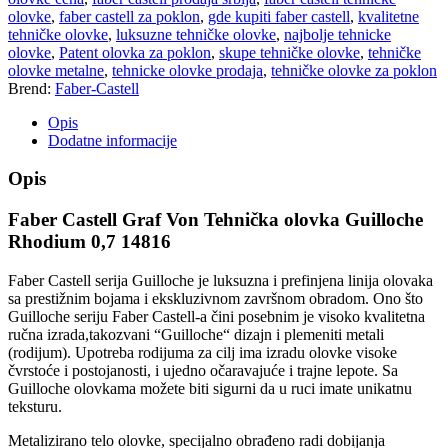
olovke
,
faber castell za poklon
,
gde kupiti faber castell
,
kvalitetne
tehničke olovke
,
luksuzne tehničke olovke
,
najbolje tehnicke
olovke
,
Patent olovka za poklon
,
skupe tehničke olovke
,
tehničke
olovke metalne
,
tehnicke olovke prodaja
,
tehničke olovke za poklon
Brend:
Faber-Castell
Opis
Dodatne informacije
Opis
Faber Castell Graf Von Tehnička olovka Guilloche
Rhodium 0,7 14816
Faber Castell serija Guilloche je luksuzna i prefinjena linija olovaka
sa prestižnim bojama i ekskluzivnom završnom obradom. Ono što
Guilloche seriju Faber Castell-a čini posebnim je visoko kvalitetna
ručna izrada,takozvani “Guilloche“ dizajn i plemeniti metali
(rodijum). Upotreba rodijuma za cilj ima izradu olovke visoke
čvrstoće i postojanosti, i ujedno očaravajuće i trajne lepote. Sa
Guilloche olovkama možete biti sigurni da u ruci imate unikatnu
teksturu.
Metalizirano telo olovke, specijalno obrađeno radi dobijanja